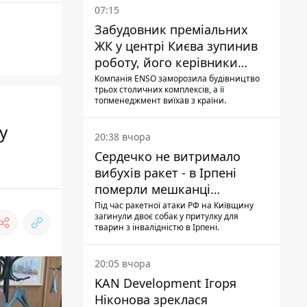
07:15
Забудовник преміальних
ЖК у центрі Києва зупинив
роботу, його керівники
втекли з України - Bihus.info
Компанія ENSO заморозила будівництво
трьох столичних комплексів, а її
топменеджмент виїхав з країни.
у
20:38 вчора
Сердечко не витримало
вибухів ракет - в Ірпені
померли мешканці
притулку для собак з
Під час ракетної атаки РФ на Київщину
загинули двоє собак у притулку для
інвалідністю
тварин з інвалідністю в Ірпені.
20:05 вчора
KAN Development Ігоря
Ніконова зреклася