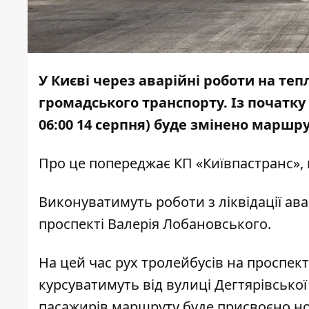
У Києві через аварійні роботи на те
громадського транспорту. Із початку 
06:00 14 серпня) буде змінено маршру
Про це попереджає
КП «Київпастранс»
,
Виконуватимуть роботи з ліквідації ав
проспекті Валерія Лобановського.
На цей час рух тролейбусів на проспек
курсуватимуть від вулиці Дегтярівсько
пасажирів маршруту буде присвоєно но