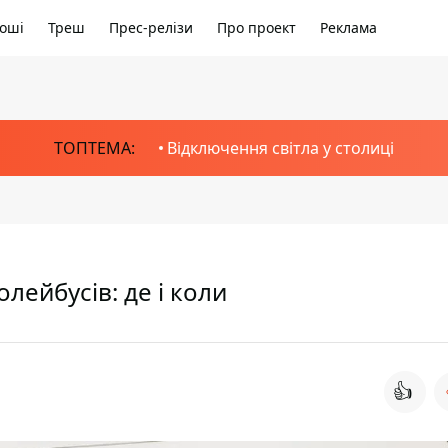
оші
Треш
Прес-релізи
Про проект
Реклама
ТОПТЕМА:
Відключення світла у столиці
лейбусів: де і коли
👍