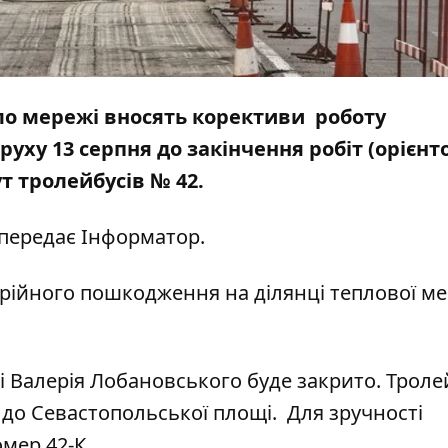
пло мережі вносять корективи роботу
руху 13 серпня до закінчення робіт (орієнт
т тролейбусів № 42.
 передає
Інформатор
.
арійного пошкодження на ділянці теплової ме
ті Валерія Лобановського буде закрито. Трол
ї до Севастопольської площі. Для зручності
мер 42-К.