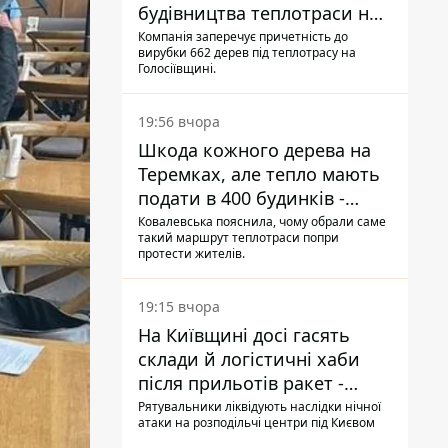
будівництва теплотраси на
Теремках
Компанія заперечує причетність до
вирубки 662 дерев під теплотрасу на
Голосіївщині.
19:56 вчора
Шкода кожного дерева на
Теремках, але тепло мають
подати в 400 будинків -
депутатка Київради
Ковалевська пояснила, чому обрали саме
такий маршрут теплотраси попри
протести жителів.
19:15 вчора
На Київщині досі гасять
склади й логістичні хаби
після прильотів ракет -
ДСНС
Рятувальники ліквідують наслідки нічної
атаки на розподільчі центри під Києвом