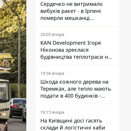
Сердечко не витримало
вибухів ракет - в Ірпені
померли мешканці
притулку для собак з
інвалідністю
20:05 вчора
KAN Development Ігоря
Ніконова зреклася
будівництва теплотраси на
Теремках
19:56 вчора
Шкода кожного дерева на
Теремках, але тепло мають
подати в 400 будинків -
депутатка Київради
19:15 вчора
На Київщині досі гасять
склади й логістичні хаби