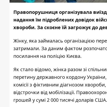
Правопорушниця організувала виїзд 
надання їм підроблених довідок війс
хвороби. За скоєне їй загрожує до де
Жінку, яка займалась організацією пе
затримали. За даним фактом розпочато
посилання на поліцію Києва.
Як стало відомо, жінка разом зі спіль
перетину державного кордону України, 
комісії з фіктивним діагнозом хвороби
відстрочки від мобілізації. Правоохор
грошей у сумі 2 000 тисячі доларів США