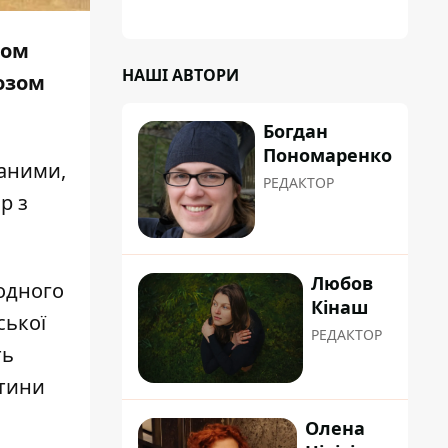
хом
НАШІ АВТОРИ
нозом
Богдан
Пономаренко
заними,
РЕДАКТОР
ор
з
Любов
кодного
Кінаш
ської
РЕДАКТОР
ть
стини
Олена