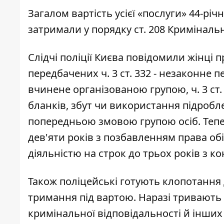
Загалом вартість усієї «послуги» 44-річ
затримали у порядку ст. 208 Криміналь
Слідчі поліції Києва повідомили жінці
передбачених ч. 3 ст. 332 - незаконне
вчинене організованою групою, ч. 3 ст.
бланків, збут чи використання підробл
попередньою змовою групою осіб. Тепер
дев'яти років з позбавленням права о
діяльністю на строк до трьох років з к
Також поліцейські готують клопотання д
тримання під вартою. Наразі тривають 
кримінальної відповідальності й інших