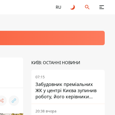
RU
КИЇВ: ОСТАННІ НОВИНИ
07:15
Забудовник преміальних
ЖК у центрі Києва зупинив
роботу, його керівники
втекли з України - Bihus.info
20:38 вчора