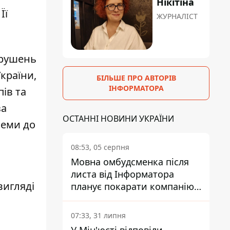
Нікітіна
Її
ЖУРНАЛІСТ
орушень
країни,
БІЛЬШЕ ПРО АВТОРІВ
ІНФОРМАТОРА
пів та
за
ОСТАННІ НОВИНИ УКРАЇНИ
семи до
08:53, 05 серпня
Мовна омбудсменка після
листа від Інформатора
вигляді
планує покарати компанію-
підрядника ПриватБанку
07:33, 31 липня