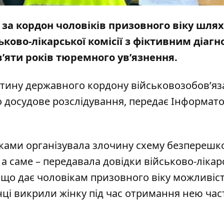
за кордон чоловіків призовного віку шля
ьково-лікарської комісії з фіктивним діаг
в’яти років тюремного ув’язнення.
ретину державного кордону військовозобов’я
 досудове розслідування, передає
Інформат
никами організувала злочину схему безпереш
а саме – передавала довідки військово-лікар
, що дає чоловікам призовного віку можливіс
онці викрили жінку під час отримання нею ча
.