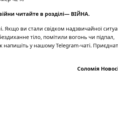
 війни читайте в розділі—
ВІЙНА
.
і
. Якщо ви стали свідком надзвичайної ситуац
бездиханне тіло, помітили вогонь чи підпал,
кож напишіть у нашому Telegram-чаті. Приєдна
Соломія Новос