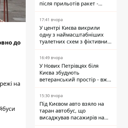
після прильотів ракет -
ДСНС
17:41 вчора
У центрі Києва викрили
одну з наймасштабніших
туалетних схем з фіктивним
овно до
будинком
16:49 вчора
У Нових Петрівцях біля
Києва збудують
ветеранський простір - вже
режі на
знайшли проєктанта
15:30 вчора
Під Києвом авто взяло на
ейбуси
таран автобус, що
висаджував пасажирів на
зупинці - пасажирка в