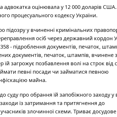
на адвокатка оцінювала у 12 000 доларів США. 
ного процесуального кодексу України.
 про підозру у вчиненні кримінальних правоп
 переправлення осіб через державний кордон У
 358 - підроблення документів, печаток, штам
ених документів, печаток, штампів, вчинене 
 їй загрожує позбавлення волі на строк від 
біймати певні посади чи займатися певною
онфіскацією майна.
о суду про обрання їй запобіжного заходу у 
заходи із затримання та притягнення до
 учасників злочинної схеми. Триває досудове