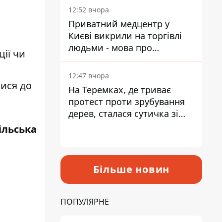
лікарні
12:52 вчора
Приватний медцентр у
Києві викрили на торгівлі
людьми - мова про
ії чи
сурогатне материнство
12:47 вчора
тися до
На Теремках, де триває
протест проти зрубування
дерев, сталася сутичка зі
спецназом поліції
ільська
Більше новин
ПОПУЛЯРНЕ