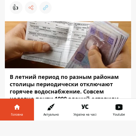
👍
В летний период по разным районам
столицы периодически отключают
горячее водоснабжение. Совсем
недавно
почти 1000 зданий оставили
без горячей воды
практически на
месяц.
Головна
Актуально
Україна на часі
Youtube
Однако часто люди жалуются, что счета
Інформатор у
Завантажити
на воду все равно продолжают приходить,
телефоні
👉