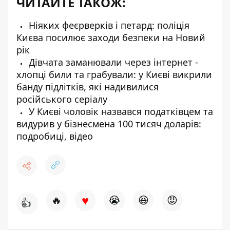
ЧИТАЙТЕ ТАКОЖ:
Ніяких феєрверків і петард: поліція
Києва посилює заходи безпеки на Новий
рік
Дівчата заманювали через інтернет -
хлопці били та грабували: у Києві викрили
банду підлітків, які надивилися
російського серіалу
У Києві чоловік назвався податківцем та
видурив у бізнесмена 100 тисяч доларів:
подробиці, відео
♥
🔥
😭
😆
😡
👍