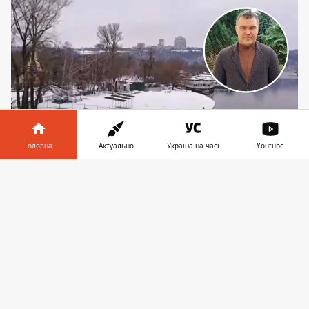
Головна
Актуально
Україна на часі
Youtube
Олексій Трелевський стверджує, що
Інформатор у
Завантажити
обладнання, яке використовують на Гідропарку,
телефоні
👉
реагує на перепади температури, що спотворює
результати
Київська платформа SaveEcoBot, що
транслює показники рівня радіації,
використовує обладнання uRADMonitor,
яке не є стабільним та надійним. По-