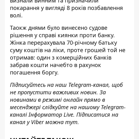
визнали винним та призначили
покарання у вигляді 8 років позбавлення
волі.
Таокж днями було винесено судове
рішення у
справі киянки проти банку
.
Жінка перерахувала 70-річному батьку
суму коштів на ліки, проте грошей той не
отримав: один з комерційних банків
забрав кошти начебто в рахунок
погашення боргу.
Підписуйтесь на наш
Telegram-канал
, щоб
не пропустити важливих новин. За
новинами в режимі онлайн прямо в
месенджері слідкуйте на нашому Telegram-
каналі
Інформатор Live
. Підписатися на
канал у Viber можна
тут
.