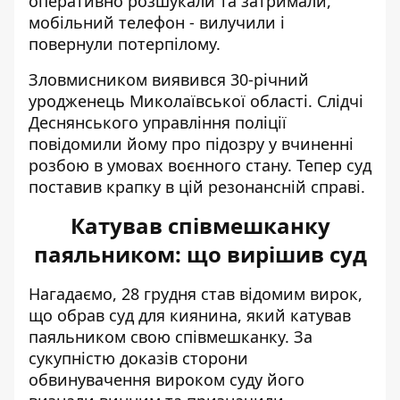
оперативно розшукали та затримали,
мобільний телефон - вилучили і
повернули потерпілому.
Зловмисником виявився 30-річний
уродженець Миколаївської області. Слідчі
Деснянського управління поліції
повідомили йому про підозру у вчиненні
розбою в умовах воєнного стану. Тепер суд
поставив крапку в цій резонансній справі.
Катував співмешканку
паяльником: що вирішив суд
Нагадаємо, 28 грудня став відомим вирок,
що обрав суд для киянина, який
катував
паяльником свою співмешканку
. За
сукупністю доказів сторони
обвинувачення вироком суду його