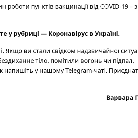
н роботи пунктів вакцинації від COVID-19 – з
те у рубриці —
Коронавірус в Україні
.
і
. Якщо ви стали свідком надзвичайної ситуац
бездиханне тіло, помітили вогонь чи підпал,
кож напишіть у нашому Telegram-чаті. Приєдна
Варвара 