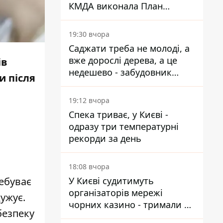
КМДА виконала План
стійкості на 20%
19:30 вчора
Саджати треба не молоді, а
вже дорослі дерева, а це
ів
недешево - забудовник
и після
Ніконов
19:12 вчора
Спека триває, у Києві -
одразу три температурні
рекорди за день
18:08 вчора
ебуває
У Києві судитимуть
організаторів мережі
ужує.
чорних казино - тримали 39
безпеку
закладів