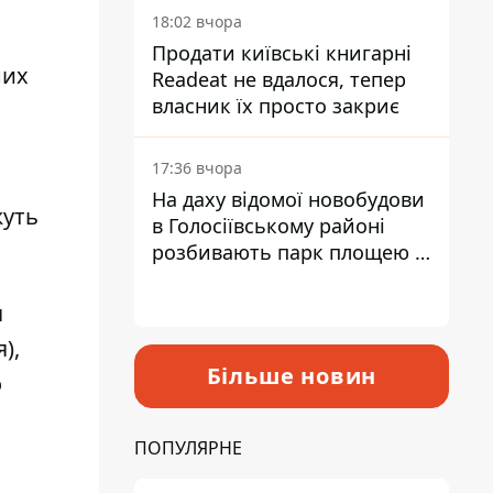
18:02 вчора
Продати київські книгарні
них
Readeat не вдалося, тепер
власник їх просто закриє
17:36 вчора
На даху відомої новобудови
жуть
в Голосіївському районі
розбивають парк площею в
гектар
я
),
Більше новин
о
ПОПУЛЯРНЕ