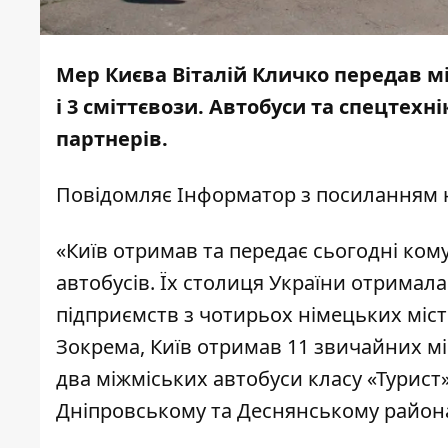
Мер Києва Віталій Кличко передав м
і 3 сміттєвози. Автобуси та спецтехн
партнерів.
Повідомляє
Інформатор
з посиланням н
«Київ отримав та передає сьогодні ком
автобусів. Їх столиця України отримал
підприємств з чотирьох німецьких міст
Зокрема, Київ отримав 11 звичайних міс
два міжміських автобуси класу «Турист
Дніпровському та Деснянському районах