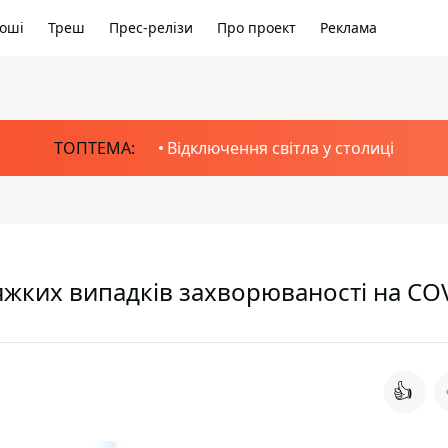
оші
Треш
Прес-релізи
Про проект
Реклама
ТОПТЕМА:
Відключення світла у столиці
 тяжких випадків захворюваності на CO
👍