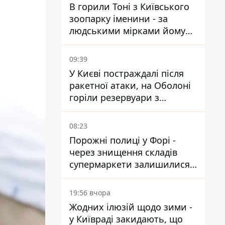
В горили Тоні з Київського
зоопарку іменини - за
людськими мірками йому
вже понад 90 років
09:39
У Києві постраждалі після
ракетної атаки, на Оболоні
горіли резервуари з
паливом
08:23
Порожні полиці у Форі -
через знищення складів
супермаркети залишилися
без асортименту
19:56 вчора
Жодних ілюзій щодо зими -
у Київраді закидають, що