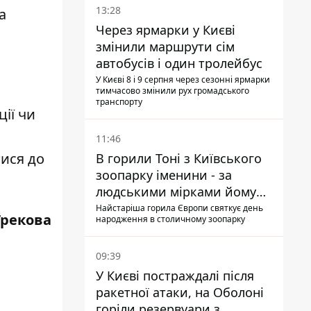
13:28
а
Через ярмарки у Києві
змінили маршрути сім
автобусів і один тролейбус
У Києві 8 і 9 серпня через сезонні ярмарки
тимчасово змінили рух громадського
транспорту
ії чи
11:46
тися до
В горили Тоні з Київського
зоопарку іменини - за
людськими мірками йому
вже понад 90 років
Найстаріша горила Європи святкує день
Грекова
народження в столичному зоопарку
09:39
У Києві постраждалі після
ракетної атаки, на Оболоні
горіли резервуари з