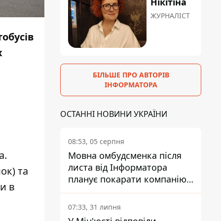
Нікітіна
ЖУРНАЛІСТ
обусів
х
БІЛЬШЕ ПРО АВТОРІВ
ІНФОРМАТОРА
ОСТАННІ НОВИНИ УКРАЇНИ
08:53, 05 серпня
а.
Мовна омбудсменка після
листа від Інформатора
ок) та
планує покарати компанію-
и в
підрядника ПриватБанку
07:33, 31 липня