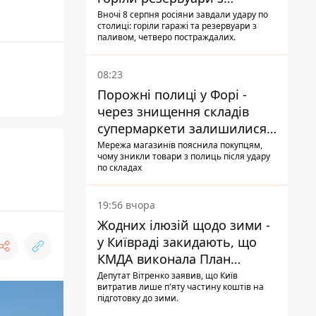
паливом
Вночі 8 серпня росіяни завдали удару по
столиці: горіли гаражі та резервуари з
паливом, четверо постраждалих.
08:23
Порожні полиці у Форі -
через знищення складів
супермаркети залишилися
без асортименту
Мережа магазинів пояснила покупцям,
чому зникли товари з полиць після удару
по складах
19:56 вчора
Жодних ілюзій щодо зими -
у Київраді закидають, що
КМДА виконала План
стійкості на 20%
Депутат Вітренко заявив, що Київ
витратив лише п'яту частину коштів на
підготовку до зими.