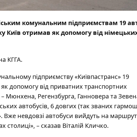
іським комунальним підприємствам 19 авт
іку Київ отримав як допомогу від німецьки
а КГГА.
унальному підприємству «Київпастранс» 19
а як допомогу від приватних транспортних
 – Мюнхена, Регензбурга, Ганновера та Зевен
ьких автобусів, 6 довгих (так званих гармош
». Вже невдовзі автобуси вийдуть на маршрут
 столиці», – сказав Віталій Кличко.