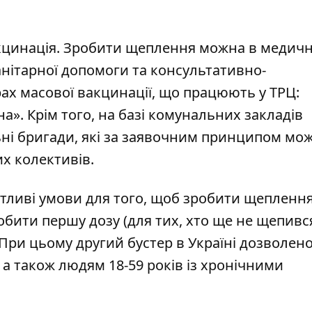
акцинація. Зробити щеплення можна в медич
анітарної допомоги та консультативно-
рах масової вакцинації, що працюють у ТРЦ:
аїна». Крім того, на базі комунальних закладів
ні бригади, які за заявочним принципом мо
х колективів.
тливі умови для того, щоб зробити щепленн
бити першу дозу (для тих, хто ще не щепився
. При цьому другий бустер в Україні дозволен
, а також людям 18-59 років із хронічними