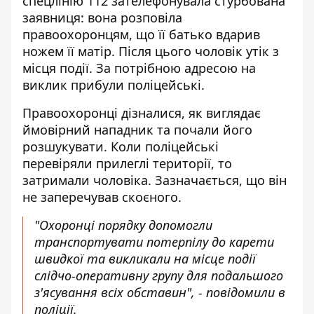
спецлінію 112 зателефонувала стурбована
заявниця: вона розповіла
правоохоронцям, що її батько
вдарив
ножем її матір
. Після цього чоловік утік з
місця події. За потрібною адресою на
виклик прибули поліцейські.
Правоохоронці дізналися, як виглядає
ймовірний нападник та почали його
розшукувати. Коли поліцейські
перевіряли прилеглі території, то
затримали чоловіка. Зазначається, що він
не заперечував скоєного.
"Охоронці порядку допомогли
транспортувати потерпілу до карети
швидкої та викликали на місце події
слідчо-оперативну групу для подальшого
з'ясування всіх обставин", - повідомили в
поліції.