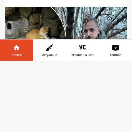
Головна
Актуально
Україна на часі
Youtube
Інформатор у
Завантажити
телефоні
👉
Одна з найвідоміших світлин Максима "Далі"
Кривцова - з рудим котом, саме вона, ймовірно,
і стала причиною допису волонтерки
7 січня на фронті
загинув захисник, поет
з
позивним "Далі" Максим Кривцов.
Обставини його смерті стали причиною
для приголомшливої історії про довіру до