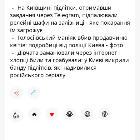
На Київщині підлітки, отримавши
завдання через Telegram, підпалювали
релейні шафи на залізниці - яке покарання
їм загрожує
Голосіївський маніяк вбив продавчиню
квітів: подробиці від поліції Києва - фото
Дівчата заманювали через інтернет -
хлопці били та грабували: у Києві викрили
банду підлітків, які надивилися
російського серіалу
♥
🔥
😭
😆
😡
👍