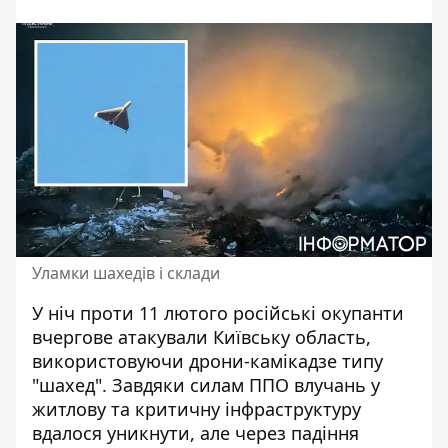
Уламки шахедів і склади
У ніч проти 11 лютого російські
окупанти
вчергове атакували
Київську область,
використовуючи дрони-камікадзе типу
"шахед". Завдяки силам ППО влучань у
житлову та критичну інфраструктуру
вдалося уникнути, але через падіння