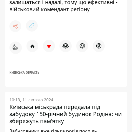
залишаться і надалі, тому що ефективні -
військовий комендант регіону
♥
🔥
😭
😆
😡
👍
КИЇВСЬКА ОБЛАСТЬ
10:13, 11 лютого 2024
Київська міськрада передала під
забудову 150-річний будинок Родіна: чи
збережуть пам'ятку
Забудовники вже кілька років поспіль