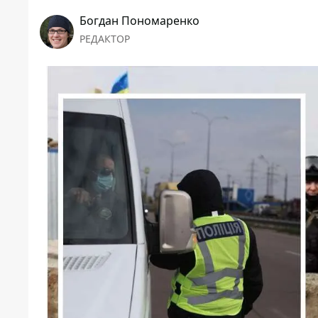
Богдан Пономаренко
РЕДАКТОР