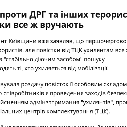
проти ДРГ та інших терорис
тки все ж вручають
ант Київщини вже заявляв, що першочергово
рористів,
але повістки від ТЦК ухилянтам все
ав "стабільно діючим засобом" пошуку
дять ті, хто ухиляється від мобілізації.
вувала роздачу повісто
к її особовим складом.
співробітників є проведення заходів безпек
здійсненням адмінзатримання "ухилянтів", пр
іальних центрів комплектування (ТЦК).