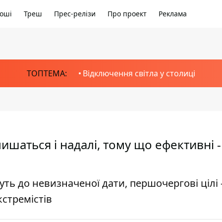
оші
Треш
Прес-релізи
Про проект
Реклама
ТОПТЕМА:
Відключення світла у столиці
лишаться і надалі, тому що ефективні -
ть до невизначеної дати, першочергові цілі 
кстремістів