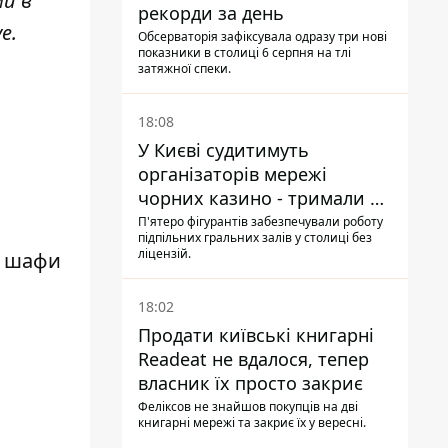
ми в
рекорди за день
ve
.
Обсерваторія зафіксувала одразу три нові
показники в столиці 6 серпня на тлі
затяжної спеки.
18:08
У Києві судитимуть
організаторів мережі
чорних казино - тримали 39
закладів
П'ятеро фігурантів забезпечували роботу
підпільних гральних залів у столиці без
ліцензій.
і шафи
18:02
Продати київські книгарні
Readeat не вдалося, тепер
власник їх просто закриє
Феліксов не знайшов покупців на дві
книгарні мережі та закриє їх у вересні.