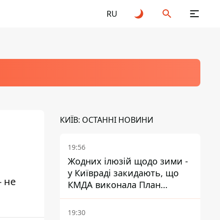
RU
КИЇВ: ОСТАННІ НОВИНИ
19:56
Жодних ілюзій щодо зими -
у Київраді закидають, що
- не
КМДА виконала План
стійкості на 20%
19:30