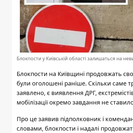
Блокпости у Київській області залишаться на не
Блокпости на Київщині продовжать свою 
були оголошені раніше. Скільки саме 
заявлено, є виявлення ДРГ, екстремісті
мобілізації окремо завдання не ставило
Про це заявив підполковник і комендан
словами, блокпости і надалі продовжат