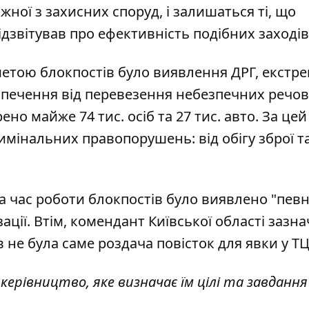
ної з захисних споруд, і залишаться ті, що
ідзвітував про ефективність подібних заходів
етою блокпостів було виявлення ДРГ, екстрем
зпечення від перевезення небезпечних речов
ено майже 74 тис. осіб та 27 тис. авто. За цей
мінальних правопорушень: від обігу зброї т
а час роботи блокпостів було виявлено "пев
ізації. Втім, комендант Київської області зазн
е була саме роздача повісток для явки у ТЦ
є керівництво, яке визначає їм цілі та завдання"