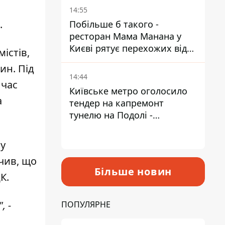
Пантелеєв
14:55
.
Побільше б такого -
ресторан Мама Манана у
Києві рятує перехожих від
істів,
спеки
ин. Під
14:44
 час
Київське метро оголосило
а
тендер на капремонт
тунелю на Подолі -
триватиме майже два роки
ну
ачив, що
Більше новин
К.
, -
ПОПУЛЯРНЕ