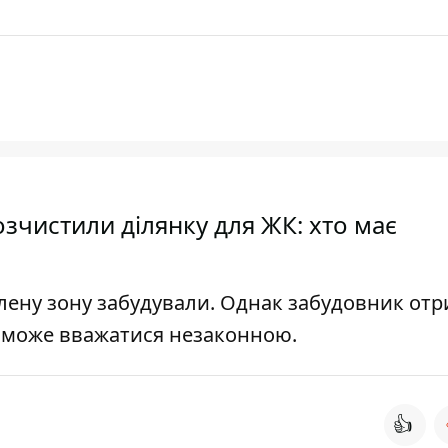
озчистили ділянку для ЖК: хто має
лену зону забудували. Однак забудовник от
не може вважатися незаконною.
👍