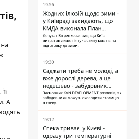
19:56
тів,
Жодних ілюзій щодо зими -
у Київраді закидають, що
КМДА виконала План
стійкості на 20%
Депутат Вітренко заявив, що Київ
витратив лише п'яту частину коштів на
 на
підготовку до зими.
 ж
19:30
Саджати треба не молоді, а
вже дорослі дерева, а це
недешево - забудовник
 Її
Ніконов
Засновник KAN DEVELOPMENT розповів, як
забудовники можуть охолодити столицю
и. А
в спеку.
оводять
19:12
Спека триває, у Києві -
одразу три температурні