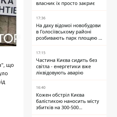
власник їх просто закриє
17:36
На даху відомої новобудови
в Голосіївському районі
розбивають парк площею в
гектар
17:15
Частина Києва сидить без
в", що
світла - енергетики вже
ліквідовують аварію
було
від
16:40
Кожен обстріл Києва
балістикою наносить місту
збитків на 300-500
мільйонів - Петро