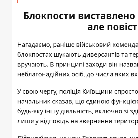
Блокпости виставлено 
але повіс
Нагадаємо, раніше військовий коменд
блокпостах шукають диверсантів та те
вручають
. В принципі заходи він назв
неблагонадійних осіб, до числа яких вхо
У свою чергу, поліція Київщини
спросто
начальник сказав, що єдиною функцією 
будь-яку іншу діяльність, включно зі 
лише у відповідь на звернення територ