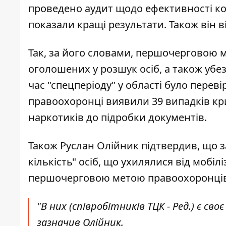
проведено аудит щодо ефективності кож
показали кращі результати. Також він в
Так, за його словами, першочерговою м
оголошених у розшук осіб, а також убе
час "спецперіоду" у області було перевір
правоохоронці виявили 39 випадків кри
наркотиків до підробки документів.
Також Руслан Олійник підтвердив, що з
кількість" осіб, що ухилялися від мобіл
першочерговою метою правоохоронців н
"В них (співробітників ТЦК - Ред.) є сво
зазначив Олійник.