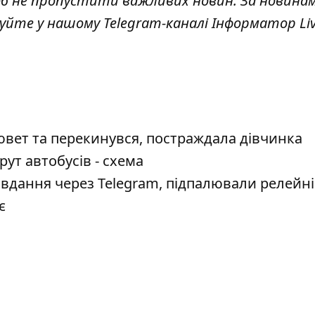
об не пропустити важливих новин. За новина
куйте у нашому Telegram-каналі
Інформатор Li
кювет та перекинувся, постраждала дівчинка
ут автобусів - схема
авдання через Telegram, підпалювали релейн
є