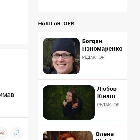
НАШІ АВТОРИ
Богдан
Пономаренко
РЕДАКТОР
Любов
римав
Кінаш
РЕДАКТОР
Олена