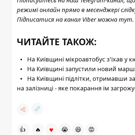
Підписуйтесь на наш
Telegram-канал
, щ
режимі онлайн прямо в месенджері слід
Підписатися на канал Viber можна
тут
.
ЧИТАЙТЕ ТАКОЖ:
На Київщині мікроавтобус з'їхав у 
На Київщині запустили новий маршр
На Київщині підлітки, отримавши з
на залізниці - яке покарання їм загрожу
♥
👍
🔥
😭
😆
😡