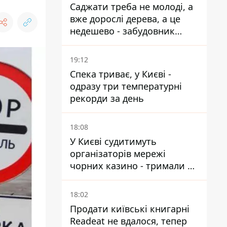
Саджати треба не молоді, а
вже дорослі дерева, а це
недешево - забудовник
Ніконов
19:12
Спека триває, у Києві -
одразу три температурні
рекорди за день
18:08
У Києві судитимуть
організаторів мережі
чорних казино - тримали 39
закладів
18:02
Продати київські книгарні
Readeat не вдалося, тепер