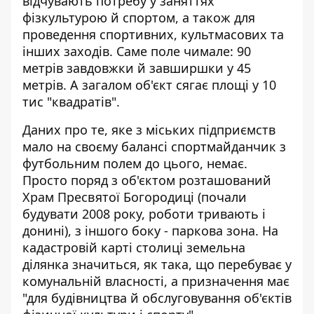
відчувають потребу у заняттях
фізкультурою й спортом, а також для
проведення спортивних, культмасових та
інших заходів. Саме поле чимале: 90
метрів завдовжки й завширшки у 45
метрів. А загалом об'єкт сягає площі у 10
тис "квадратів".
Даних про те, яке з міських підприємств
мало на своєму балансі спортмайданчик з
футбольним полем до цього, немає.
Просто поряд з об'єктом розташований
Храм Пресвятої Богородиці (почали
будувати 2008 року, роботи тривають і
донині), з іншого боку - паркова зона.
На
кадастровій карті
столиці земельна
ділянка значиться, як така, що перебуває у
комунальній власності, а призначення має
"для будівництва й обслуговування об'єктів