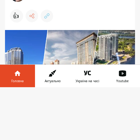
👍
Головна
Актуально
Україна на часі
Youtube
Інформатор у
Завантажити
телефоні
👉
Наявність власної закритої набережної,
"безпечної", тобто, закритої від усіх киян була
однією з переваг ЖК River Stone, про які
вказував забудовник