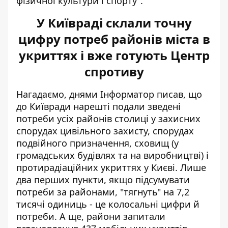
фізичної культури і спорту".
У Київраді склали точну
цифру потреб районів міста в
укриттях і вже готують Центр
спротиву
Нагадаємо, днями Інформатор писав, що
до Київради нарешті подали зведені
потреби усіх районів столиці у
захисних
спорудах цивільного захисту
, спорудах
подвійного призначення, сховищ (у
громадських будівлях та на виробництві) і
протирадіаційних укриттях у Києві. Лише
два перших пункти, якщо підсумувати
потреби за районами, "тягнуть" на 7,2
тисячі одиниць - це колосальні цифри й
потреби. А ще, райони запитали