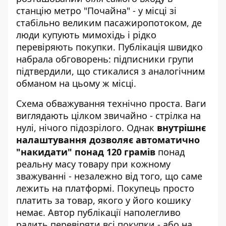
станцію метро "Почайна" - у місці зі
стабільно великим пасажиропотоком, де
люди купують мимохідь і рідко
перевіряють покупки. Публікація швидко
набрала обговорень: підписники групи
підтвердили, що стикалися з аналогічним
обманом на цьому ж місці.
Схема обважування технічно проста. Ваги
виглядають цілком звичайно - стрілка на
нулі, нічого підозрілого. Однак
внутрішнє
налаштування дозволяє автоматично
"накидати" понад 120 грамів
понад
реальну масу товару при кожному
зважуванні - незалежно від того, що саме
лежить на платформі. Покупець просто
платить за товар, якого у його кошику
немає. Автор публікації наполегливо
радить перевіряти всі покупки - або на