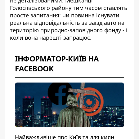
не деталізованими. Мешканці
Голосіївського району тим часом ставлять
просте запитання: чи повинна існувати
реальна відповідальність за заїзд авто на
територію природно-заповідного фонду - і
коли вона нарешті запрацює.
ІНФОРМАТОР-КИЇВ НА
FACEBOOK
Найважливіше про Київ та для киян