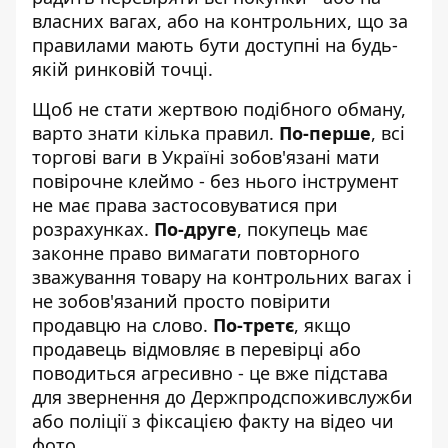
власних вагах, або на контрольних, що за
правилами мають бути доступні на будь-
якій ринковій точці.
Щоб не стати жертвою подібного обману,
варто знати кілька правил.
По-перше
, всі
торгові ваги в Україні зобов'язані мати
повірочне клеймо - без нього інструмент
не має права застосовуватися при
розрахунках.
По-друге
, покупець має
законне право вимагати повторного
зважування товару на контрольних вагах і
не зобов'язаний просто повірити
продавцю на слово.
По-третє
, якщо
продавець відмовляє в перевірці або
поводиться агресивно - це вже підстава
для звернення до Держпродспоживслужби
або поліції з фіксацією факту на відео чи
фото.