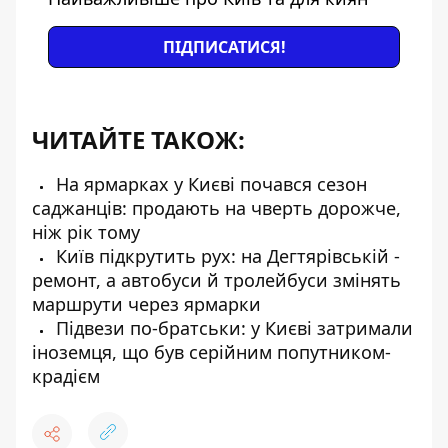
ПІДПИСАТИСЯ!
ЧИТАЙТЕ ТАКОЖ:
На ярмарках у Києві почався сезон
саджанців: продають на чверть дорожче,
ніж рік тому
Київ підкрутить рух: на Дегтярівській -
ремонт, а автобуси й тролейбуси змінять
маршрути через ярмарки
Підвези по-братськи: у Києві затримали
іноземця, що був серійним попутником-
крадієм