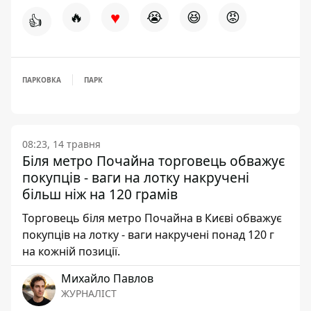
♥
🔥
😭
😆
😡
👍
ПАРКОВКА
ПАРК
08:23, 14 травня
Біля метро Почайна торговець обважує
покупців - ваги на лотку накручені
більш ніж на 120 грамів
Торговець біля метро Почайна в Києві обважує
покупців на лотку - ваги накручені понад 120 г
на кожній позиції.
Михайло Павлов
ЖУРНАЛІСТ