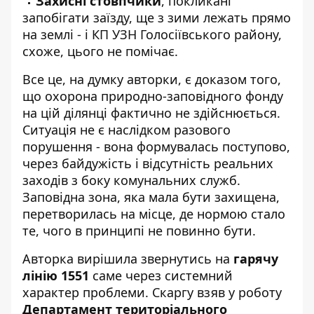
Захисні стовпчики
, покликані
запобігати заїзду, ще з зими лежать прямо
на землі - і КП УЗН Голосіївського району,
схоже, цього не помічає.
Все це, на думку авторки, є доказом того,
що охорона природно-заповідного фонду
на цій ділянці фактично не здійснюється.
Ситуація не є наслідком разового
порушення - вона формувалась поступово,
через байдужість і відсутність реальних
заходів з боку комунальних служб.
Заповідна зона, яка мала бути захищена,
перетворилась на місце, де нормою стало
те, чого в принципі не повинно бути.
Авторка вирішила звернутись на
гарячу
лінію 1551
саме через системний
характер проблеми. Скаргу взяв у роботу
Департамент територіального