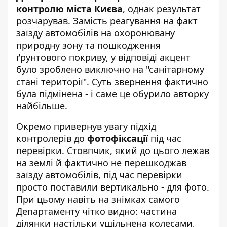
контролю міста Києва
, однак результат
розчарував. Замість реагування на факт
заїзду автомобілів на охоронювану
природну зону та пошкодження
ґрунтового покриву, у відповіді акцент
було зроблено виключно на "санітарному
стані території". Суть звернення фактично
була підмінена - і саме це обурило авторку
найбільше.
Окремо привернув увагу підхід
контролерів до
фотофіксації
під час
перевірки. Стовпчик, який до цього лежав
на землі й фактично не перешкоджав
заїзду автомобілів, під час перевірки
просто поставили вертикально - для фото.
При цьому навіть на знімках самого
Департаменту чітко видно: частина
ділянки настільки ущільнена колесами,