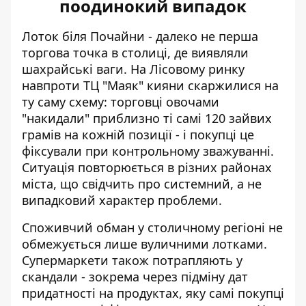
поодинокий випадок
Лоток біля Почайни - далеко не перша
торгова точка в столиці, де виявляли
шахрайські ваги
. На Лісовому ринку
навпроти ТЦ "Маяк" кияни скаржилися на
ту саму схему: торговці овочами
"накидали" приблизно ті самі 120 зайвих
грамів на кожній позиції - і покупці це
фіксували при контрольному зважуванні.
Ситуація повторюється в різних районах
міста, що свідчить про системний, а не
випадковий характер проблеми.
Споживчий обман у столичному регіоні не
обмежується лише вуличними лотками.
Супермаркети також потрапляють у
скандали
- зокрема через підміну дат
придатності на продуктах, яку самі покупці