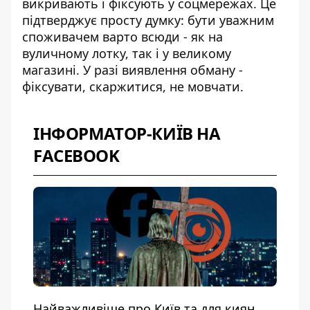
викривають і фіксують у соцмережах. Це
підтверджує просту думку: бути уважним
споживачем варто всюди - як на
вуличному лотку, так і у великому
магазині. У разі виявлення обману -
фіксувати, скаржитися, не мовчати.
ІНФОРМАТОР-КИЇВ НА
FACEBOOK
Найважливіше про Київ та для киян