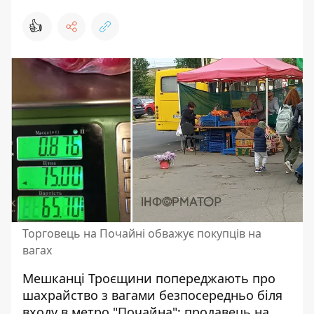
👍
Торговець на Почайні обважує покупців на
вагах
Мешканці Троєщини попереджають про
шахрайство з вагами безпосередньо біля
входу в метро "Почайна": продавець на