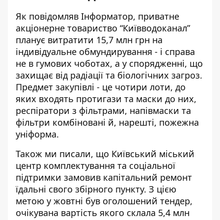
Як повідомляв Інформатор, приватне
акціонерне товариство “Київводоканал”
планує витратити 15,7 млн грн на
індивідуальне обмундирування - і справа
не в гумових чоботах, а у спорядженні, що
захищає від радіації та біологічних загроз
.
Предмет закупівлі - це чотири лоти, до
яких входять протигази та маски до них,
респіратори з фільтрами, напівмаски та
фільтри комбіновані й, нарешті, пожежна
уніформа.
Також ми писали, що Київський міський
центр комплектування та соціальної
підтримки замовив капітальний
ремонт
їдальні свого збірного пункту
. З цією
метою у жовтні
був оголошений тендер
,
очікувана вартість якого склала 5,4 млн