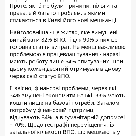
Проте, які б не були причини, пільги та
права, є й багато проблем, з якими
стикаються в Києві його нові мешканці.
Найголовніша - це житло, яке вимушені
винаймати 82% ВПО, і для 90% з них це
головна стаття витрат. Не менш важливою
проблемою є працевлаштування - наразі
мають роботу лише 64% опитуваних. При
цьому кожен десятий отримував відмову
через свій статус ВПО.
І, звісно, фінансові проблеми, через які
34% змушені економити на їжі, 33% мають
кошти лише на базові потреби. Загалом
потребу у фінансовій підтримці
відчувають 84%, а в гуманітарній допомозі
– 70%. Щодо географії переміщення, із
загальної кількості ВПО, що мешкають у