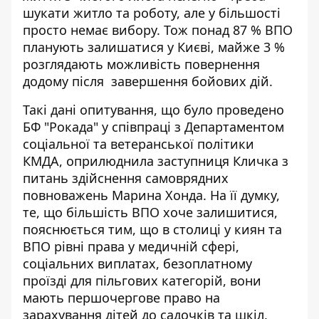
шукати житло
та роботу, але у більшості
просто немає вибору. Тож понад 87 % ВПО
планують залишатися у Києві, майже 3 %
розглядають можливість повернення
додому після завершення бойових дій.
Такі дані опитування, що було проведено
БФ "Рокада" у співпраці з Департаментом
соціальної та ветеранської політики
КМДА, оприлюднила заступниця Кличка з
питань здійснення самоврядних
повноважень
Марина Хонда
. На її думку,
те, що більшість ВПО хоче залишитися,
пояснюється тим, що в столиці у киян та
ВПО рівні права у медичній сфері,
соціальних виплатах, безоплатному
проїзді для пільгових категорій, вони
мають першочергове право на
зарахування дітей до садочків та шкіл.