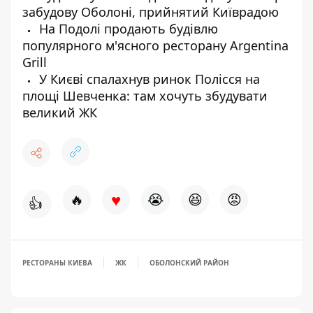
забудову Оболоні, прийнятий Київрадою
На Подолі продають будівлю
популярного м'ясного ресторану Argentina
Grill
У Києві спалахнув ринок Полісся на
площі Шевченка: там хочуть збудувати
великий ЖК
♥
🔥
😭
😆
😡
👍
РЕСТОРАНЫ КИЕВА
ЖК
ОБОЛОНСКИЙ РАЙОН