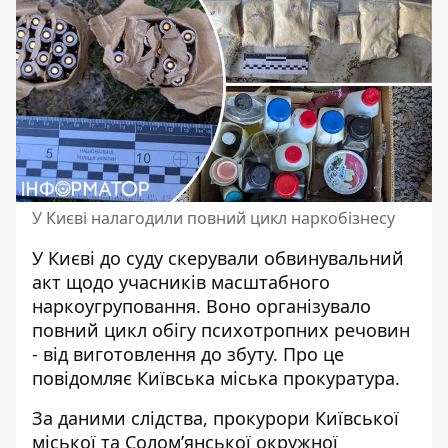
У Києві налагодили повний цикл наркобізнесу
У Києві до суду скерували обвинувальний
акт щодо учасників масштабного
наркоугруповання. Воно організувало
повний цикл
обігу психотропних речовин
- від виготовлення до збуту. Про це
повідомляє Київська міська прокуратура.
За даними слідства, прокурори Київської
міської та Солом’янської окружної