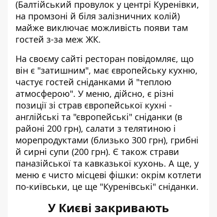
(Балтійський провулок у центрі Куренівки,
на промзоні й біля залізничних колій)
майже виключає можливість появи там
гостей з-за меж ЖК.
На своєму сайті ресторан повідомляє, що
він є "затишним", має європейську кухню,
частує гостей сніданками й "теплою
атмосферою". У меню, дійсно, є різні
позиції зі страв європейської кухні -
англійські та "європейські" сніданки (в
районі 200 грн), салати з телятиною і
морепродуктами (близько 300 грн), грибні
й сирні супи (200 грн). Є також страви
паназійської та кавказької кухонь. А ще, у
меню є чисто місцеві фішки: окрім котлети
по-київськи, це ще "Куренівські" сніданки.
У Києві закривають