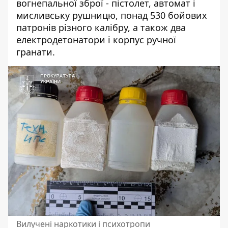
вогнепальної зброї - пістолет, автомат і
мисливську рушницю, понад 530 бойових
патронів різного калібру, а також два
електродетонатори і корпус ручної
гранати.
Вилучені наркотики і психотропи