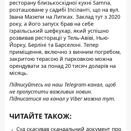
ресторану близькосхідної кухні Samna
,
розташоване у садибі Іпсіланті, що на вул.
Івана Мазепи на Липках. Заклад тут з 2020
року, а його запуск брав на себе
ізраїльський шефкухар, який успішно
розвивав ресторації у Тель-Авіві, Нью-
Йорку, Берліні та Барселоні. Тепер
приміщення, включно з винним погребом,
закритою терасою й парковкою можна
орендувати за понад 20 тисяч доларів на
місяць.
Підписуйтесь на наш
Telegram-канал
, щоб
не пропустити важливих новин.
Підписатися на канал у Viber можна
тут
.
ЧИТАЙТЕ ТАКОЖ:
Суд скасував скандальний документ про