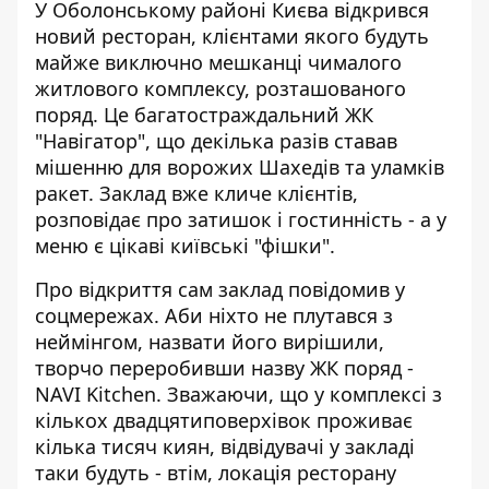
У Оболонському районі Києва відкрився
новий ресторан, клієнтами якого будуть
майже виключно мешканці чималого
житлового комплексу, розташованого
поряд. Це
багатостраждальний ЖК
"Навігатор"
, що декілька разів ставав
мішенню для ворожих Шахедів та уламків
ракет. Заклад вже кличе клієнтів,
розповідає про затишок і гостинність - а у
меню є цікаві київські "фішки".
Про відкриття сам
заклад повідомив у
соцмережах
. Аби ніхто не плутався з
неймінгом, назвати його вирішили,
творчо переробивши назву ЖК поряд -
NAVI Kitchen. Зважаючи, що у комплексі з
кількох двадцятиповерхівок проживає
кілька тисяч киян, відвідувачі у закладі
таки будуть - втім, локація ресторану