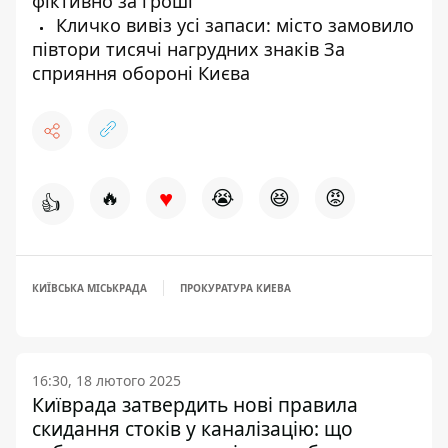
фіктивно за гроші
Кличко вивіз усі запаси: місто замовило
півтори тисячі нагрудних знаків За
сприяння обороні Києва
♥
🔥
😭
😆
😡
👍
КИЇВСЬКА МІСЬКРАДА
ПРОКУРАТУРА КИЕВА
16:30, 18 лютого 2025
Київрада затвердить нові правила
скидання стоків у каналізацію: що