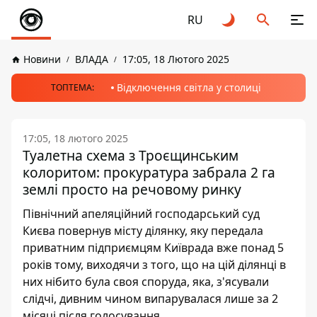
RU
Новини
ВЛАДА
17:05, 18 Лютого 2025
Відключення світла у столиці
ТОПТЕМА:
17:05, 18 лютого 2025
Туалетна схема з Троєщинським
колоритом: прокуратура забрала 2 га
землі просто на речовому ринку
Північний апеляційний господарський суд
Києва повернув місту ділянку, яку передала
приватним підприємцям Київрада вже понад 5
років тому, виходячи з того, що на цій ділянці в
них нібито була своя споруда, яка, з'ясували
слідчі, дивним чином випарувалася лише за 2
місяці після голосування