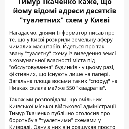
Тимур Ткаченко каже, що
йому відомі адреси десятків
"туалетних" схем у Києві
Нагадаємо, днями Інформатор писав про
те, що у Києві
розкрили земельну аферу
чималих масштабів
. Йдеться про так
звану "туалетну" схему із виведення землі
з комунальної власності міста під
"обслуговування" будинків - у цьому разі,
фіктивних, що існують лише на папері.
Загальна площа восьми таких "споруд" на
Нивках склала майже 550 "квадратів".
Також ми розповідали, що очільник
Київської міської військової адміністрації
Тимур Ткаченко
публічно оголосив про
боротьбу з "туалетними" схемами
у
Київраді. Одну з них він розшукав просто