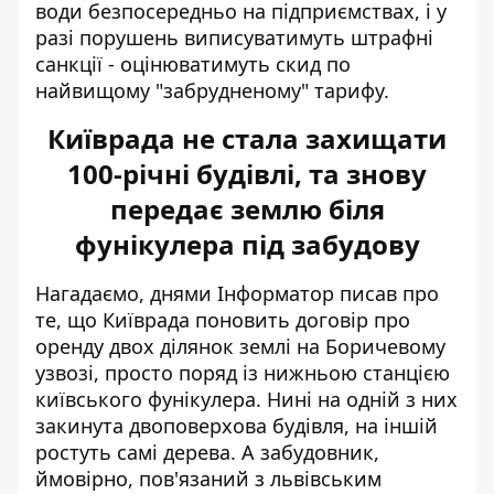
води безпосередньо на підприємствах, і у
разі порушень виписуватимуть штрафні
санкції - оцінюватимуть скид по
найвищому "забрудненому" тарифу.
Київрада не стала захищати
100-річні будівлі, та знову
передає землю біля
фунікулера під забудову
Нагадаємо, днями Інформатор писав про
те, що Київрада поновить
договір про
оренду двох ділянок землі на Боричевому
узвозі
, просто поряд із нижньою станцією
київського фунікулера. Нині на одній з них
закинута двоповерхова будівля, на іншій
ростуть самі дерева. А забудовник,
ймовірно, пов'язаний з львівським