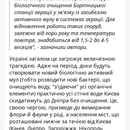
біологічного очищення Бортницької
станції аерації у зв'язку із загибеллю
активного мулу в системах аерації. Для
відновлення роботи таких споруд,
залежно від пори року та температури
повітря, знадобиться від 1,5-2 до 4-5
місяців", - зазначили автори.
Україні загалом це загрожує величезною
трагедією. Адже на період, доки будуть
створювати новий біологічно активний
мул (тобто розводити нові бактерії, що
очищують воду, "з'їдаючи" усі органічні
елементи) практично усі стічні води Києва
скидатимуть до Дніпра без очищення. Це,
своєю чергою, призведе до вимирання
флори й фауни у ріці, а населення міст, що
розташовані нижче за течією від Києва
(Канів, Дніпро, Запоріжжя, Нікополь,