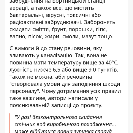
забруднення на Бортницькій станції
аерації, а також все, що містить
бактеріальні, вірусні, токсичні або
радіоактивні забруднювачі. Заборонять
скидати сміття, ґрунт, порошки, гіпс,
вапно, пісок, жири, смоли, мазут тощо.
Є вимоги й до стану речовини, яку
зливають у каналізацію. Так, вона не
повинна мати температуру вище за 40°С,
лужність нижче 6,5 або вище 9,0 пунктів.
Також не можна, аби речовина
"створювала умови для заподіяння шкоди
персоналу". Чому дотримання усіх правил
таке важливе, автори написали у
пояснювальній записці до проєкту.
"У разі безконтрольного скидання
стічних вод виробничого походження...
може відбутися повна зупинка споруд