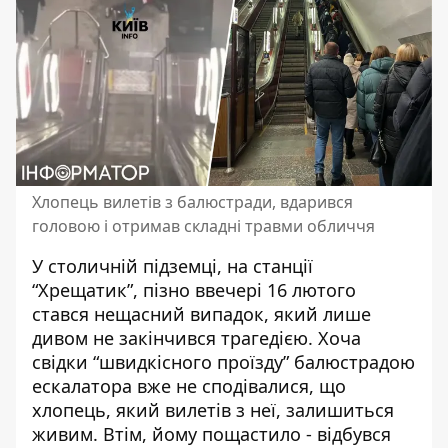
Хлопець вилетів з балюстради, вдарився
головою і отримав складні травми обличчя
У столичній підземці, на станції
“Хрещатик”, пізно ввечері 16 лютого
стався нещасний випадок, який лише
дивом не закінчився трагедією. Хоча
свідки “швидкісного проїзду” балюстрадою
ескалатора вже не сподівалися, що
хлопець,
який вилетів з неї
, залишиться
живим. Втім, йому пощастило - відбувся