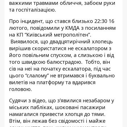
важкими травмами обличчя, забоєм руки
та госпіталізацією.
Про інцидент, що стався близько 22:30 16
лютого, повідомили у КМДА з
посиланням
на КП “Київський метрополітен”
.
Виявилося, що двадцятирічний хлопець
вирішив скористатися не ескалатором з
його повільним спуском, а слизькою і від
того швидкою балюстрадою. Тобто, він
сів на неї на початку ескалатора, під час
цього “слалому” не втримався і буквально
вилетів на платформу та вдарився
головою.
Судячи з відео, що з’явилися незабаром у
міських пабліках, шоковані пасажири
намагалися привести хлопця до тями.
Втім, він лежав без свідомості і майже