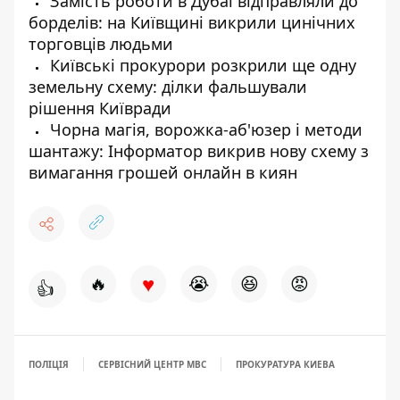
Замість роботи в Дубаї відправляли до
борделів: на Київщині викрили цинічних
торговців людьми
Київські прокурори розкрили ще одну
земельну схему: ділки фальшували
рішення Київради
Чорна магія, ворожка-аб'юзер і методи
шантажу: Інформатор викрив нову схему з
вимагання грошей онлайн в киян
♥
🔥
😭
😆
😡
👍
ПОЛІЦІЯ
СЕРВІСНИЙ ЦЕНТР МВС
ПРОКУРАТУРА КИЕВА