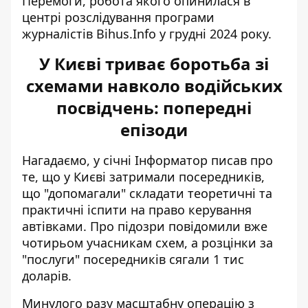
Перемоги, робота якого опинилася в
центрі розслідування програми
журналістів Bihus.Info у грудні 2024 року.
У Києві триває боротьба зі
схемами навколо водійських
посвідчень: попередні
епізоди
Нагадаємо, у січні Інформатор писав про
те, що у Києві затримали посередників,
що
"допомагали" складати теоретичні та
практичні іспити
на право керування
автівками. Про підозри повідомили вже
чотирьом учасникам схем, а розцінки за
"послуги" посередників сягали 1 тис
доларів.
Минулого разу масштабну операцію з