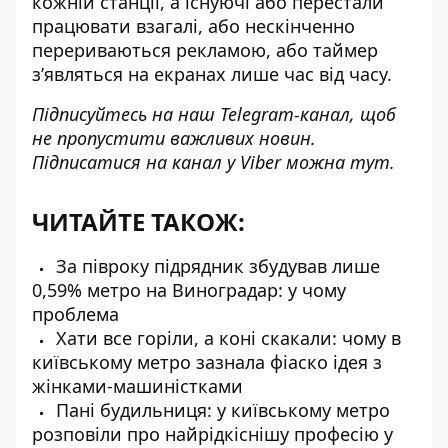
кожній станції, а існуючі або перестали
працювати взагалі, або нескінченно
перериваються рекламою, або таймер
з’являться на екранах лише час від часу.
Підписуйтесь на наш
Telegram-канал
, щоб
не пропустити важливих новин.
Підписатися на канал у Viber можна
тут
.
ЧИТАЙТЕ ТАКОЖ:
За півроку підрядник збудував лише
0,59% метро на Виноградар: у чому
проблема
Хати все горіли, а коні скакали: чому в
київському метро зазнала фіаско ідея з
жінками-машиністками
Пані будильниця: у київському метро
розповіли про найрідкіснішу професію у