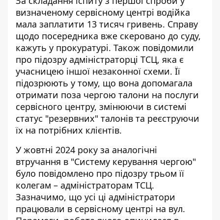
За складання іспиту з першої спроби у
визначеному сервісному центрі водійка
мала заплатити 13 тисяч гривень. Справу
щодо посередника вже скеровано до суду,
кажуть у прокуратурі. Також повідомили
про підозру адміністраторці ТСЦ, яка є
учасницею іншої незаконної схеми. Її
підозрюють у тому, що вона допомагала
отримати поза чергою талони на послуги
сервісного центру, змінюючи в системі
статус "резервних" талонів та реєструючи
їх на потрібних клієнтів.
У жовтні 2024 року за аналогічні
втручання в "Систему керування чергою"
було повідомлено про підозру трьом її
колегам – адміністраторам ТСЦ.
Зазначимо, що усі ці адміністратори
працювали в сервісному центрі на вул.