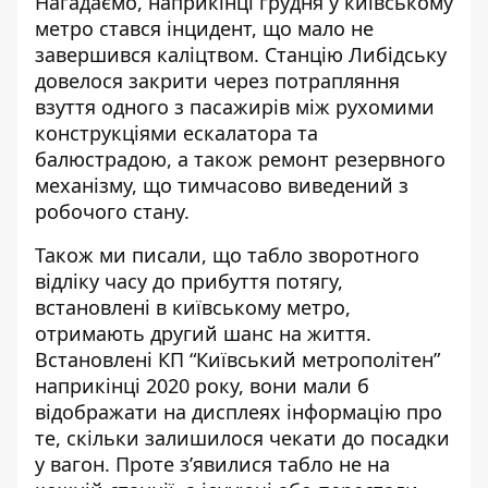
Нагадаємо, наприкінці грудня у київському
метро стався інцидент, що
мало не
завершився каліцтвом
. Станцію Либідську
довелося закрити через потрапляння
взуття одного з пасажирів між рухомими
конструкціями ескалатора та
балюстрадою, а також ремонт резервного
механізму, що тимчасово виведений з
робочого стану.
Також ми писали, що табло зворотного
відліку часу до прибуття потягу,
встановлені в київському метро,
отримають другий шанс на життя
.
Встановлені КП “Київський метрополітен”
наприкінці 2020 року, вони мали б
відображати на дисплеях інформацію про
те, скільки залишилося чекати до посадки
у вагон. Проте з’явилися табло не на