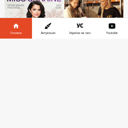
Головна
Актуально
Україна на часі
Youtube
Інформатор у
Завантажити
телефоні
👉
Ксенія Драганюк та Вероніка Щіпцова
вважають, що сьогодні найголовніше -
допомога захисницям
24 листопада 2024-го у Києві в ТРЦ
Respublika Park відбудеться перше дефіле
учасниць конкурсу "Міс Україна". Також
буде
запущено офіційне голосування
, під
час якого можна буде задонатити на
жіночу форму для захисниць. Самий
конкурс вперше з початку