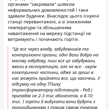
органами "закривали" шляхом
неформальних домовленостей і таки
здавали будинки. Внаслідок цього існуючі
станції перевантажені, а зі зниженням
температури та збільшенням
навантаження на мережу підстанції не
витримують і починають горіти.
"Це все через владу, забудовників та
контролюючі органи, одні дали добро на
масову забудову, інші все це забудували,
ввели в експлуатацію, але не все - окрім
електричної частини, адже за гроші в
нас можуть прийняти все, що захочеш. У
підсумку на одну ТПшку
(трансформаторну підстанцію - Ред.)
припадає не 2-3 тис абонентів, а 8-10
тис. І горіти й вибухати вони будуть з
похолодшанням з таким самим темпом,