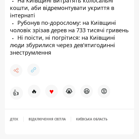
На Київщині витратять колосальні
кошти, аби відремонтувати укриття в
інтернаті
Рубонув по-дорослому: на Київщині
чоловік зрізав дерев на 733 тисячі гривень
Ні поїсти, ні погрітися: на Київщині
люди збурилися через дев'ятигодинні
знеструмлення
♥
🔥
😭
😆
😡
👍
ДТЕК
ВІДКЛЮЧЕННЯ СВІТЛА
КИЇВСЬКА ОБЛАСТЬ