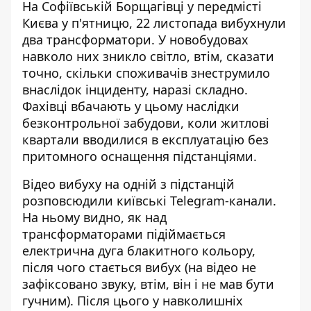
На Софіївській Борщагівці у передмісті
Києва у п'ятницю, 22 листопада вибухнули
два трансформатори.
У новобудовах
навколо них зникло світло
, втім, сказати
точно, скільки споживачів знеструмило
внаслідок інциденту, наразі складно.
Фахівці вбачають у цьому наслідки
безконтрольної забудови, коли житлові
квартали вводилися в експлуатацію без
притомного оснащення підстанціями.
Відео вибуху на одній з підстанцій
розповсюдили київські Telegram-канали.
На ньому видно, як над
трансформаторами підіймається
електрична дуга блакитного кольору,
після чого стається вибух (на відео не
зафіксовано звуку, втім, він і не мав бути
гучним). Після цього у навколишніх