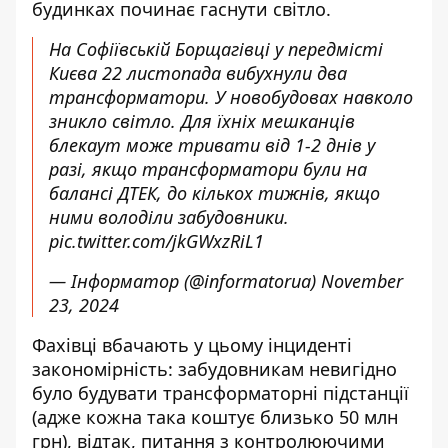
будинках починає гаснути світло.
На Софіївській Борщагівці у передмісті
Києва 22 листопада вибухнули два
трансформатори. У новобудовах навколо
зникло світло. Для їхніх мешканців
блекаут може тривати від 1-2 днів у
разі, якщо трансформатори були на
балансі ДТЕК, до кількох тижнів, якщо
ними володіли забудовники.
pic.twitter.com/jkGWxzRiL1
— Інформатор (@informatorua)
November
23, 2024
Фахівці вбачають у цьому інциденті
закономірність: забудовникам невигідно
було будувати трансформаторні підстанції
(адже кожна така коштує близько 50 млн
грн), відтак, питання з контролюючими