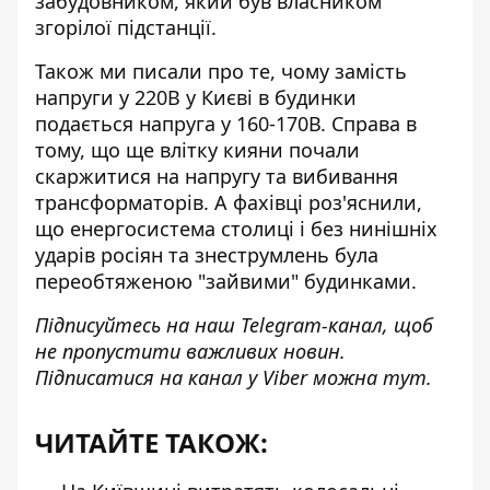
забудовником, який був власником
згорілої підстанції.
Також ми писали про те, чому
замість
напруги у 220В у Києві в будинки
подається напруга у 160-170В
. Справа в
тому, що ще влітку кияни почали
скаржитися на напругу та вибивання
трансформаторів. А фахівці роз'яснили,
що енергосистема столиці і без нинішніх
ударів росіян та знеструмлень була
переобтяженою "зайвими" будинками.
Підписуйтесь на наш
Telegram-канал
, щоб
не пропустити важливих новин.
Підписатися на канал у Viber можна
тут
.
ЧИТАЙТЕ ТАКОЖ: