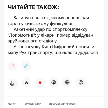
ЧИТАЙТЕ ТАКОЖ:
Загинув підліток, якому перерізали
горло у київському фунікулері
Ракетний удар по спорткомплексу
"Локомотив": у лікарні помер відвідувач
зруйнованого стадіону
У застосунку Київ Цифровий оновили
мапу Рух транспорту: що нового додалося
♥
🔥
😭
😆
😡
👍
СМЕРТЬ
ФУНИКУЛЕР
МАКСИМ МАТЕРУХИН