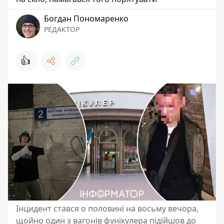
Богдан Пономаренко
РЕДАКТОР
👍
Інцидент стався о половині на восьму вечора,
щойно один з вагонів фунікулера підійшов до