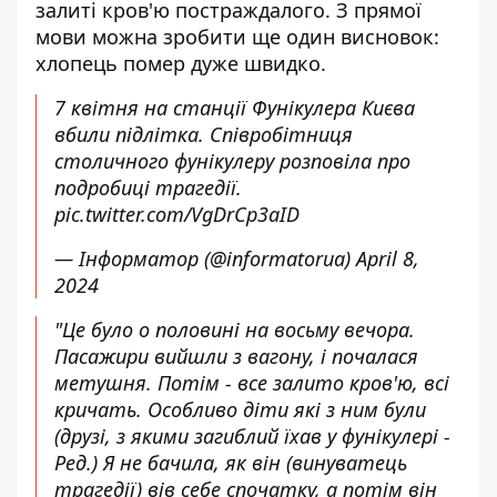
залиті кров'ю постраждалого. З прямої
мови можна зробити ще один висновок:
хлопець помер дуже швидко.
7 квітня на станції Фунікулера Києва
вбили підлітка. Співробітниця
столичного фунікулеру розповіла про
подробиці трагедії.
pic.twitter.com/VgDrCp3aID
— Інформатор (@informatorua)
April 8,
2024
"Це було о половині на восьму вечора.
Пасажири вийшли з вагону, і почалася
метушня. Потім - все залито кров'ю, всі
кричать. Особливо діти які з ним були
(друзі, з якими загиблий їхав у фунікулері -
Ред.) Я не бачила, як він (винуватець
трагедії) вів себе спочатку, а потім він