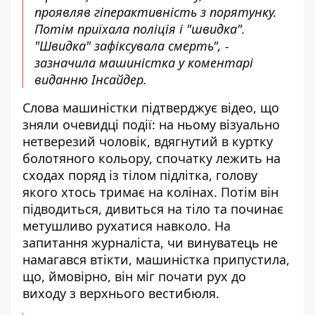
проявляв гіперактивність з порятунку.
Потім приїхала поліція і "швидка".
"Швидка" зафіксувала смерть", -
зазначила машиністка у коментарі
виданню Інсайдер.
Слова машиністки підтверджує відео, що
зняли очевидці події: на ньому візуально
нетверезий чоловік, вдягнутий в куртку
болотяного кольору, спочатку лежить на
сходах поряд із тілом підлітка, голову
якого хтось тримає на колінах. Потім він
підводиться, дивиться на тіло та починає
метушливо рухатися навколо. На
запитання журналіста, чи винуватець не
намагався втікти, машиністка припустила,
що, ймовірно, він міг почати рух до
виходу з верхнього вестибюля.