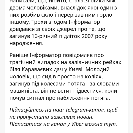
написали, що, нібито, сталася бійка між
двома чоловіками, внаслідок якої один з
них розбив скло і перерізав ним горло
іншому. Трохи згодом Інформатор
довідався зі своїх джерел про те, що
загинув 16-річний підліток
2007 року
народження.
Раніше Інформатор повідомляв про
трагічний випадок на залізничних рейках
біля Караваєвих дач у Києві. Молодий
чоловік, що сидів просто на коліях,
загинув під колесами потяга - за словами
машиніста, він не встиг підвестися, коли
почув сигнал про наближення потяга.
Підписуйтесь на наш
Telegram-канал
, щоб
не пропустити важливих новин.
Підписатися на канал у Viber можна
тут
.