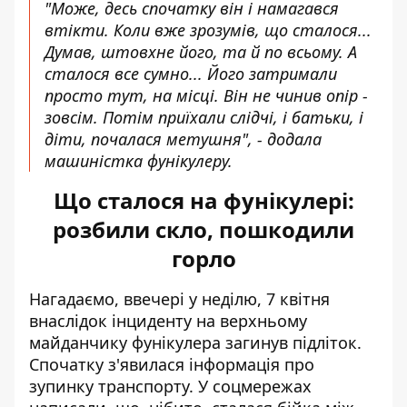
"Може, десь спочатку він і намагався
втікти. Коли вже зрозумів, що сталося...
Думав, штовхне його, та й по всьому. А
сталося все сумно... Його затримали
просто тут, на місці. Він не чинив опір -
зовсім. Потім приїхали слідчі, і батьки, і
діти, почалася метушня", - додала
машиністка фунікулеру.
Що сталося на фунікулері:
розбили скло, пошкодили
горло
Нагадаємо, ввечері у неділю, 7 квітня
внаслідок інциденту на верхньому
майданчику фунікулера загинув підліток.
Спочатку з'явилася
інформація про
зупинку транспорту
. У соцмережах