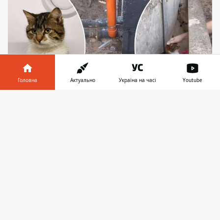
Головна
Актуально
Україна на часі
Youtube
Інформатор у
Завантажити
Кота на ім'я Байден знайшли на будмайданчику
телефоні
👉
неподалік від Житомирської траси -
найімовірніше, його збила автівка
Київські зоозахисники врятували кота,
якого, найімовірніше, збила автівка.
Тварину знайшли на Житомирській трасі
неподалік мікрорайону "Чайки". Нажаль,
травми виявилися значно гіршими, ніж
здавалося на перший погляд
- коту