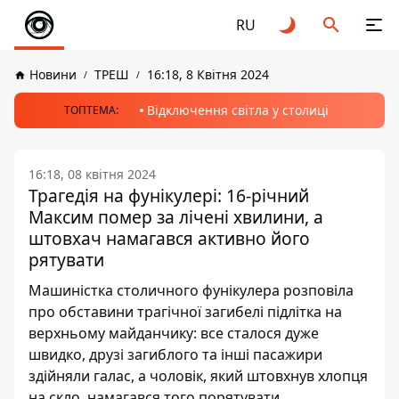
RU
Новини
ТРЕШ
16:18, 8 Квітня 2024
Відключення світла у столиці
ТОПТЕМА:
16:18, 08 квітня 2024
Трагедія на фунікулері: 16-річний
Максим помер за лічені хвилини, а
штовхач намагався активно його
рятувати
Машиністка столичного фунікулера розповіла
про обставини трагічної загибелі підлітка на
верхньому майданчику: все сталося дуже
швидко, друзі загиблого та інші пасажири
здійняли галас, а чоловік, який штовхнув хлопця
на скло, намагався того порятувати