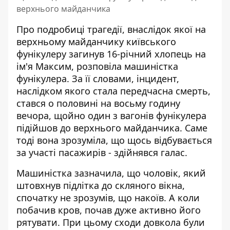
верхнього майданчика
Про подробиці трагедії, внаслідок якої на
верхньому майданчику київського
фунікулеру загинув 16-річний хлопець на
ім'я Максим, розповіла машиністка
фунікулера. За її словами, інцидент,
наслідком якого стала передчасна смерть
,
стався о половині на восьму годину
вечора, щойно один з вагонів фунікулера
підійшов до верхнього майданчика. Саме
тоді вона зрозуміла, що щось відбувається
за участі пасажирів - здійнявся галас.
Машиністка зазначила, що чоловік, який
штовхнув підлітка до скляного вікна,
спочатку не зрозумів, що накоїв. А коли
побачив кров, почав дуже активно його
рятувати. При цьому сходи довкола були