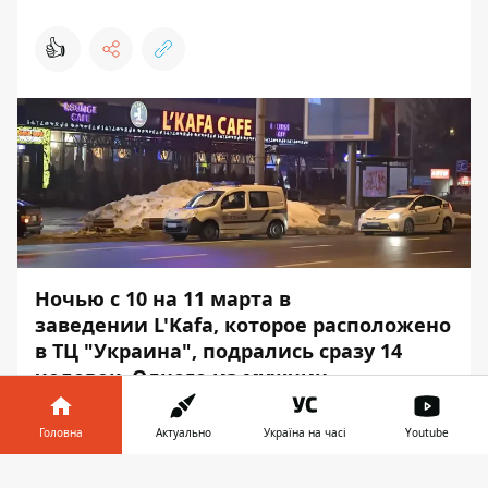
👍
Ночью с 10 на 11 марта в
заведении L'Kafa, которое расположено
в ТЦ "Украина"
, подрались сразу 14
человек. Одного из мужчин
госпитализировали.
Головна
Актуально
Україна на часі
Youtube
Около 1:00 в ресторан на Площади
Победы
зашли восемь мужчин 30-45 лет,
Інформатор у