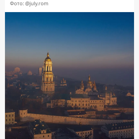
Фото: @july.rom