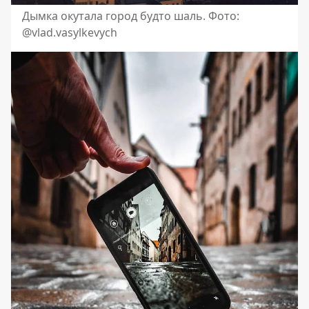
Дымка окутала город будто шаль. Фото:
@vlad.vasylkevych