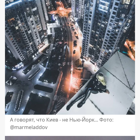
А говорят, что Киев - не Нью-Йорк... Фото:
@marmeladdov