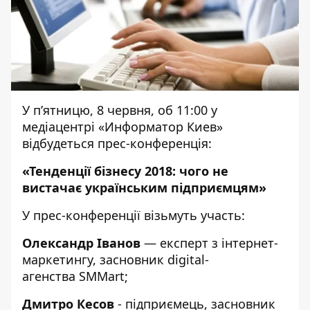
У п’ятницю, 8 червня, об 11:00 у
медіацентрі «Информатор Киев»
відбудеться прес-конференція:
«Тенденції бізнесу 2018: чого не
вистачає українським підприємцям»
У прес-конференції візьмуть участь:
Олександр Іванов
— експерт з інтернет-
маркетингу, засновник digital-
агенства SMMart;
Дмитро Кесов
- підприємець, засновник