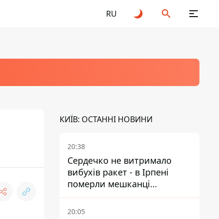
RU
КИЇВ: ОСТАННІ НОВИНИ
20:38
Сердечко не витримало
вибухів ракет - в Ірпені
померли мешканці
притулку для собак з
інвалідністю
20:05