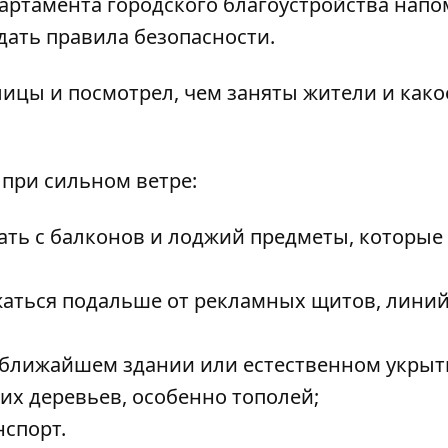
ртамента городского благоустройства напо
дать правила безопасности.
лицы и посмотрел,
чем заняты жители
и како
 при сильном ветре:
рать с балконов и лоджий предметы, которые
ржаться подальше от рекламных щитов, лини
в ближайшем здании или естественном укрыт
х деревьев, особенно тополей;
нспорт.