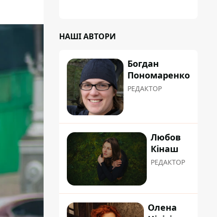
планували пізніше отримати "в
обслуговування" земельну ділянку
НАШІ АВТОРИ
Богдан
Пономаренко
РЕДАКТОР
Любов
Кінаш
РЕДАКТОР
Олена