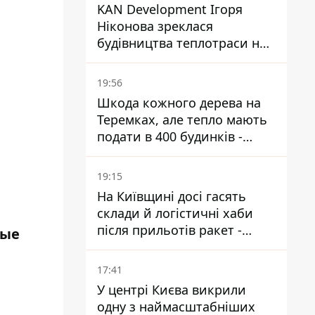
KAN Development Ігоря
Ніконова зреклася
будівництва теплотраси на
Теремках
19:56
Шкода кожного дерева на
Теремках, але тепло мають
подати в 400 будинків -
депутатка Київради
19:15
На Київщині досі гасять
склади й логістичні хаби
після прильотів ракет -
рые
ДСНС
17:41
У центрі Києва викрили
одну з наймасштабніших