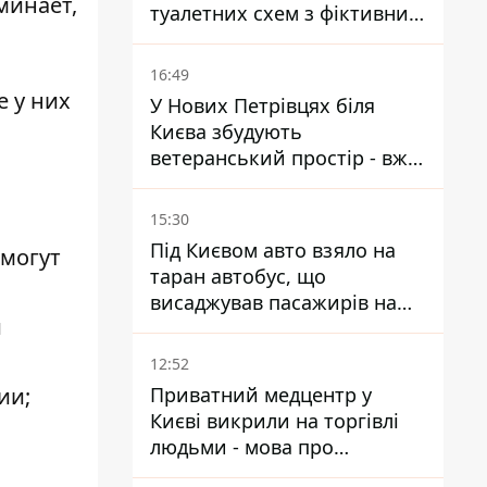
минает,
туалетних схем з фіктивним
будинком
16:49
е у них
У Нових Петрівцях біля
Києва збудують
ветеранський простір - вже
знайшли проєктанта
15:30
Під Києвом авто взяло на
 могут
таран автобус, що
висаджував пасажирів на
й
зупинці - пасажирка в
лікарні
12:52
ии;
Приватний медцентр у
Києві викрили на торгівлі
людьми - мова про
сурогатне материнство