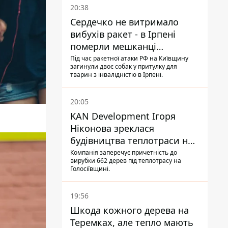
20:38
Сердечко не витримало
вибухів ракет - в Ірпені
померли мешканці
притулку для собак з
Під час ракетної атаки РФ на Київщину
загинули двоє собак у притулку для
інвалідністю
тварин з інвалідністю в Ірпені.
20:05
KAN Development Ігоря
Ніконова зреклася
будівництва теплотраси на
Теремках
Компанія заперечує причетність до
вирубки 662 дерев під теплотрасу на
Голосіївщині.
19:56
Шкода кожного дерева на
Теремках, але тепло мають