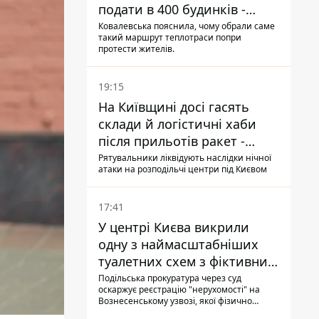
подати в 400 будинків -
депутатка Київради
Ковалевська пояснила, чому обрали саме
такий маршрут теплотраси попри
протести жителів.
19:15
На Київщині досі гасять
склади й логістичні хаби
після прильотів ракет -
ДСНС
Рятувальники ліквідують наслідки нічної
атаки на розподільчі центри під Києвом
17:41
У центрі Києва викрили
одну з наймасштабніших
туалетних схем з фіктивним
будинком
Подільська прокуратура через суд
оскаржує реєстрацію "нерухомості" на
Вознесенському узвозі, якої фізично
ніколи не існувало: під неї, ймовірно,