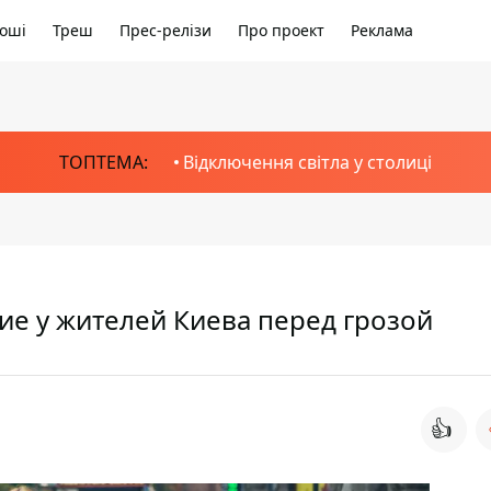
оші
Треш
Прес-релізи
Про проект
Реклама
ТОПТЕМА:
Відключення світла у столиці
ние у жителей Киева перед грозой
👍