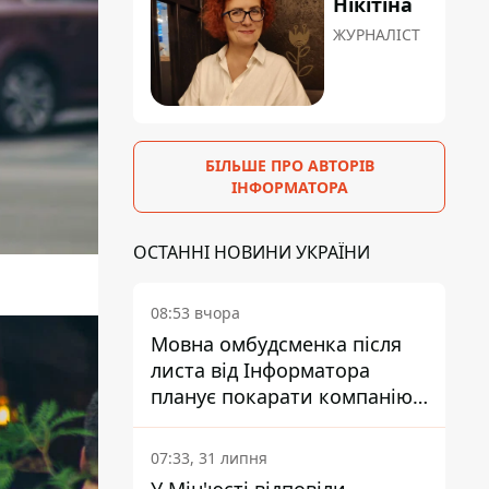
Нікітіна
ЖУРНАЛІСТ
БІЛЬШЕ ПРО АВТОРІВ
ІНФОРМАТОРА
ОСТАННІ НОВИНИ УКРАЇНИ
08:53 вчора
Мовна омбудсменка після
листа від Інформатора
планує покарати компанію-
підрядника ПриватБанку
07:33, 31 липня