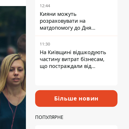
12:44
Кияни можуть
розраховувати на
матдопомогу до Дня
незалежності - кому її
дадуть
11:30
На Київщині відшкодують
частину витрат бізнесам,
що постраждали від
прильотів ракет
Більше новин
ПОПУЛЯРНЕ