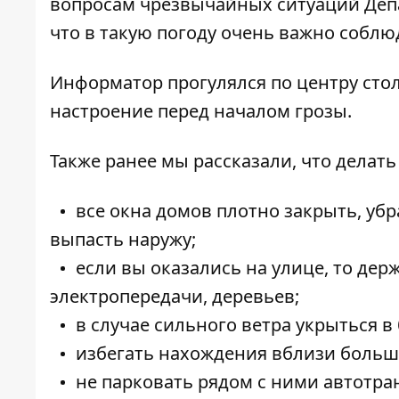
вопросам чрезвычайных ситуаций Депа
что в такую погоду очень важно соблю
Информатор
прогулялся по центру сто
настроение перед началом грозы.
Также ранее мы рассказали,
что делать
все окна домов плотно закрыть, уб
выпасть наружу;
если вы оказались на улице, то де
электропередачи, деревьев;
в случае сильного ветра укрыться 
избегать нахождения вблизи больши
не парковать рядом с ними автотра