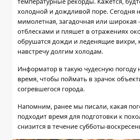
температурные рекорды
. Кажется, буд
холодной и дождливой поре. Сегодня не
мимолетная, загадочная или широкая -
отблесками и пляшет в отражениях око
обрушатся дожди и леденящие вихри, 
навстречу долгим холодам.
Информатор
в такую чудесную погоду 
время, чтобы поймать в зрачок объект
согревшегося города.
Напомним, ранее мы писали, какая
пог
подходит время для подготовки к похо
снизится в течение субботы-воскресень