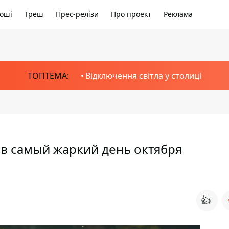
оші
Треш
Прес-релізи
Про проект
Реклама
ТОПТЕМА:
Відключення світла у столиці
в в самый жаркий день октября
👍