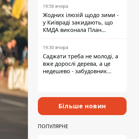
19:56 вчора
Жодних ілюзій щодо зими -
у Київраді закидають, що
КМДА виконала План
стійкості на 20%
19:30 вчора
Саджати треба не молоді, а
вже дорослі дерева, а це
недешево - забудовник
Ніконов
Більше новин
ПОПУЛЯРНЕ