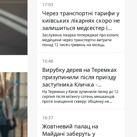
17:03
Через транспортні тарифи у
київських лікарнях скоро не
залишиться медсестер і
санітарок - професор
Заслужена лікарка попереджає про колапс
медицини через транспортні витрати
Голубовська
понад 12 тисяч гривень на місяць.
16:48
Вирубку дерев на Теремках
призупинили після приїзду
заступника Кличка -
почався діалог
На Теремках у Києві зупинили пилку до 12
серпня після мітингу сотень мешканців
проти знищення скверу: обіцянку не
поновлювати роботи дав особисто
заступник Кличка, Петро Пантелеєв, що
прибув налагодити комунікацію
16:37
Жовтневий палац на
Майдані заберуть у