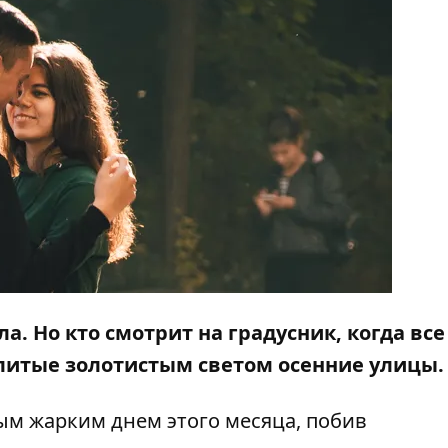
ла. Но кто смотрит на градусник, когда все
алитые золотистым светом осенние улицы.
амым жарким днем этого месяца, побив