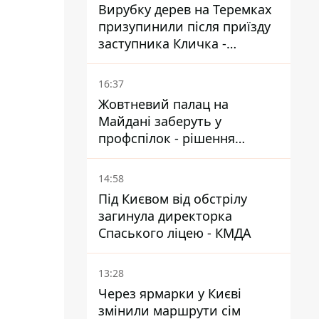
Вирубку дерев на Теремках
призупинили після приїзду
заступника Кличка -
почався діалог
16:37
Жовтневий палац на
Майдані заберуть у
профспілок - рішення
Господарського суду
14:58
Під Києвом від обстрілу
загинула директорка
Спаського ліцею - КМДА
13:28
Через ярмарки у Києві
змінили маршрути сім