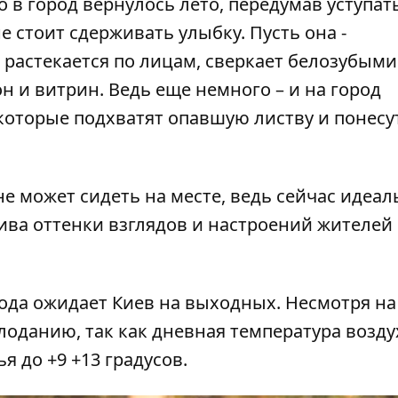
то в город вернулось лето, передумав уступат
 стоит сдерживать улыбку. Пусть она -
 растекается по лицам, сверкает белозубыми
н и витрин. Ведь еще немного – и на город
которые подхватят опавшую листву и понесу
не может сидеть на месте, ведь сейчас идеал
ива оттенки взглядов и настроений жителей
ода ожидает Киев на выходных
. Несмотря на
лоданию, так как дневная температура возду
я до +9 +13 градусов.