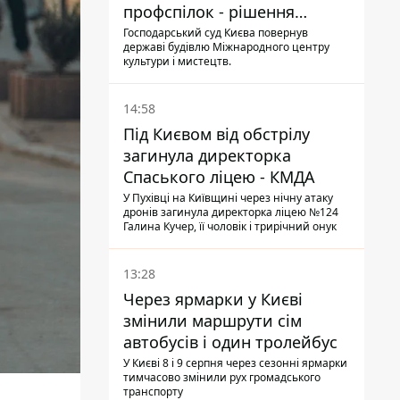
профспілок - рішення
Господарського суду
Господарський суд Києва повернув
державі будівлю Міжнародного центру
культури і мистецтв.
14:58
Під Києвом від обстрілу
загинула директорка
Спаського ліцею - КМДА
У Пухівці на Київщині через нічну атаку
дронів загинула директорка ліцею №124
Галина Кучер, її чоловік і трирічний онук
13:28
Через ярмарки у Києві
змінили маршрути сім
автобусів і один тролейбус
У Києві 8 і 9 серпня через сезонні ярмарки
тимчасово змінили рух громадського
транспорту