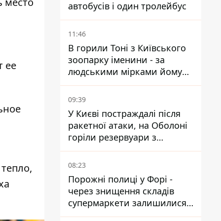
ь место
автобусів і один тролейбус
11:46
В горили Тоні з Київського
зоопарку іменини - за
т ее
людськими мірками йому
вже понад 90 років
09:39
ьное
У Києві постраждалі після
ракетної атаки, на Оболоні
горіли резервуари з
паливом
08:23
 тепло,
Порожні полиці у Форі -
ха
через знищення складів
супермаркети залишилися
без асортименту