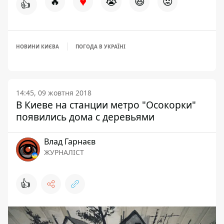
♥
🔥
😭
😆
😡
👍
НОВИНИ КИЄВА
ПОГОДА В УКРАЇНІ
14:45, 09 жовтня 2018
В Киеве на станции метро "Осокорки"
появились дома с деревьями
Влад Гарнаєв
ЖУРНАЛІСТ
👍