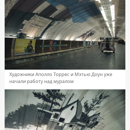
Художники Аполло Торрес и Мэтью Доун уже
начали работу над муралом