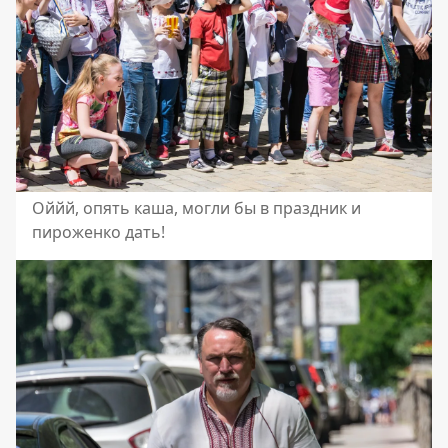
Оййй, опять каша, могли бы в праздник и
пироженко дать!