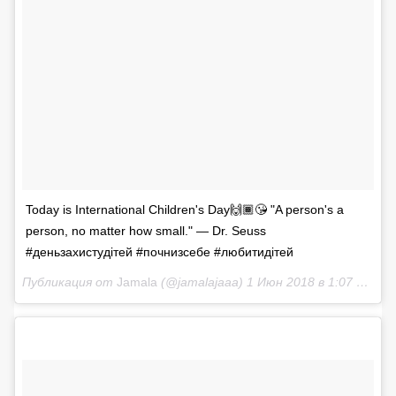
Today is International Children's Day🙌🏾😘 "A person's a
person, no matter how small." — Dr. Seuss
#деньзахистудітей #почнизсебе #любитидітей
Публикация от
Jamala
(@jamalajaaa)
1 Июн 2018 в 1:07 PDT