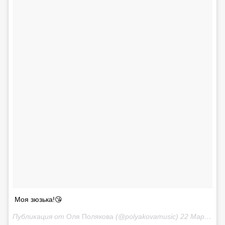
Моя зюзька!😘
Публикация от
Оля Полякова
(@polyakovamusic)
22 Мар 2018 в 12:27 PDT