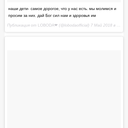
наши дети- самое дорогое, что у нас есть. мы молимся и
просим за них. дай Бог сил нам и здоровья им
Публикация от
LOBODA❤
(@lobodaofficial)
7 Май 2018 в 8:07 PDT