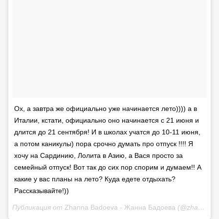
Ох, а завтра же официально уже начинается лето)))) а в
Италии, кстати, официально оно начинается с 21 июня и
длится до 21 сентября! И в школах учатся до 10-11 июня,
а потом каникулы) пора срочно думать про отпуск !!!! Я
хочу на Сардинию, Лолита в Азию, а Вася просто за
семейный отпуск! Вот так до сих пор спорим и думаем!! А
какие у вас планы на лето? Куда едете отдыхать?
Рассказывайте!))
Публикация от
Zhanna Badoeva - Жанна Бадоева
(@zhanna_badoeva)