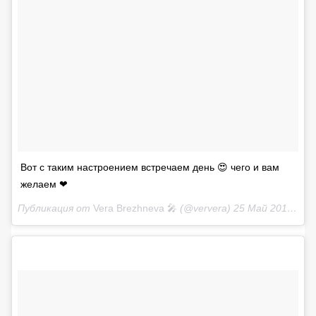
Вот с таким настроением встречаем день 😍 чего и вам
желаем ❤
Публикация от
Vera Brezhneva 🎤
(@ververa)
25 Май 2018 в 11:11 PDT