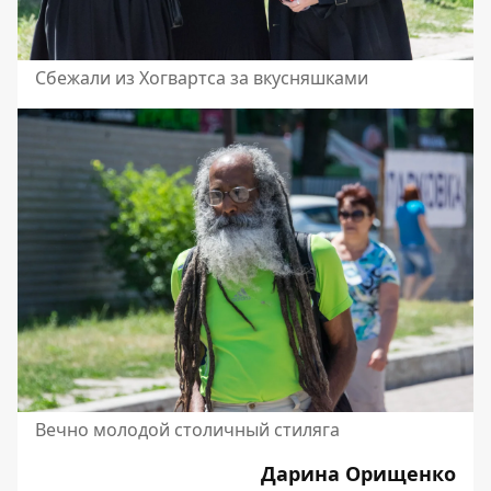
Сбежали из Хогвартса за вкусняшками
Вечно молодой столичный стиляга
Дарина Орищенко