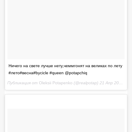
Ничего на свете лучше нету,чеммгонят на великах по лету
#лето#весна#bycicle #queen @potapchiq
Публикация от
Oleksii Potapenko
(@realpotap)
21 Апр 2018 в 8:37 PDT