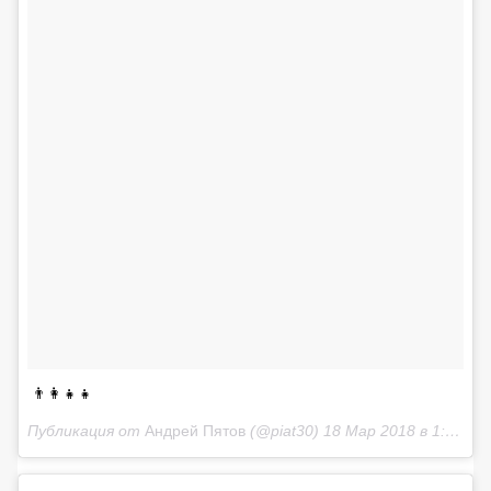
👨‍👩‍👧‍👧
Публикация от
Андрей Пятов
(@piat30)
18 Мар 2018 в 1:18 PDT