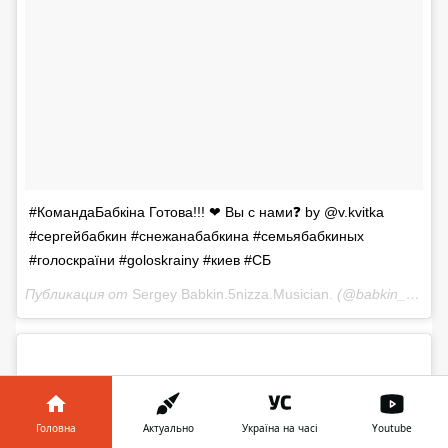
#КомандаБабкiна Готова!!! ❤ Вы с нами❓ by @v.kvitka
#сергейбабкин #снежанабабкина #семьябабкиных
#голоскраїни #goloskrainy #киев #СБ
Публикация от
Sergey Babkin.5nizza.Musician.
(@babkin_official)
Головна
Актуально
Україна на часі
Youtube