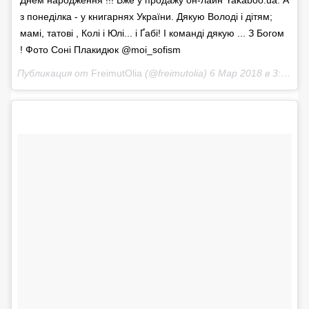
з понеділка - у книгарнях України. Дякую Володі і дітям;
мамі, татові , Колі і Юлі... і Ґабі! І команді дякую ... З Богом
! Фото Соні Плакидюк @moi_sofism
Публикация от
FreimutOlia
(@freimutolia)
6 Мар 2018 в 3:17 PST