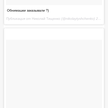
Обнимашки заказывали ?)
Публикация от
Николай Тищенко
(@nikolaytyshchenko)
20 Май 2018 в 5:19 PDT