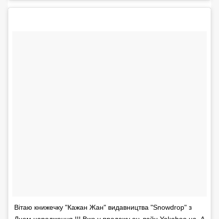
Вітаю книжечку "Кажан Жан" видавництва "Snowdrop" з
Днем народження !!! Вже у продажу он-лайн Yakaboo.ua. А