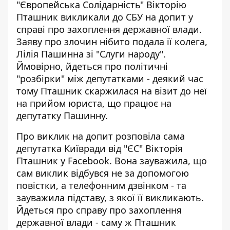
"Європейська Солідарність" Вікторію
Пташник викликали до СБУ на допит у
справі про захоплення державної влади.
Заяву про злочин
нібито подала її колега,
Лілія Пашинна
зі "Слуги народу".
Ймовірно, йдеться про політичні
"розбірки" між депутатками - деякий час
тому Пташник скаржилася на візит до неї
на прийом юриста, що працює на
депутатку Пашинну.
Про виклик на допит розповіла сама
депутатка Київради від "ЄС"
Вікторія
Пташник у Facebook
. Вона зауважила, що
сам виклик відбувся не за допомогою
повістки, а телефонним дзвінком - та
зауважила підставу, з якої її викликають.
Йдеться про справу про захоплення
державної влади - саму ж Пташник