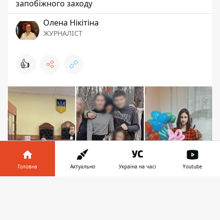
запобіжного заходу
Олена Нікітіна
ЖУРНАЛІСТ
👍
Головна
Актуально
Україна на часі
Youtube
Інформатор у
Завантажити
телефоні
👉
Наразі є великі ризики, що підозрюваний втече,