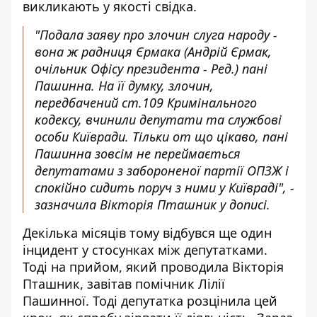
викликають у якості свідка.
"Подала заяву про злочин слуга народу -
вона ж радниця Єрмака (Андрій Єрмак,
очільник Офісу президента - Ред.) пані
Пашинна. На її думку, злочин,
передбачений ст.109 Кримінального
кодексу, вчинили депутати та службові
особи Київради. Тільки от що цікаво, пані
Пашинна зовсім не переймається
депутатами з забороненої партії ОПЗЖ і
спокійно сидить поруч з ними у Київраді", -
зазначила Вікторія Пташник у дописі.
Декілька місяців тому відбувся ще один
інцидент у стосунках між депутатками.
Тоді на прийом, який проводила Вікторія
Пташник, завітав помічник Лілії
Пашинної. Тоді депутатка розцінила цей