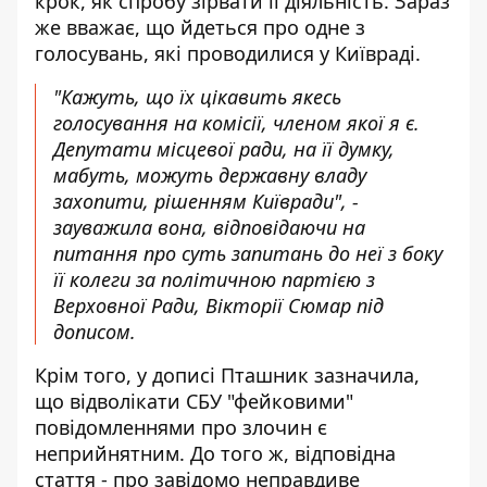
крок, як спробу зірвати її діяльність. Зараз
же вважає, що йдеться про одне з
голосувань, які проводилися у Київраді.
"Кажуть, що їх цікавить якесь
голосування на комісії, членом якої я є.
Депутати місцевої ради, на її думку,
мабуть, можуть державну владу
захопити, рішенням Київради", -
зауважила вона, відповідаючи на
питання про суть запитань до неї з боку
її колеги за політичною партією з
Верховної Ради, Вікторії Сюмар під
дописом.
Крім того, у дописі Пташник зазначила,
що відволікати СБУ "фейковими"
повідомленнями про злочин є
неприйнятним. До того ж, відповідна
стаття - про завідомо неправдиве