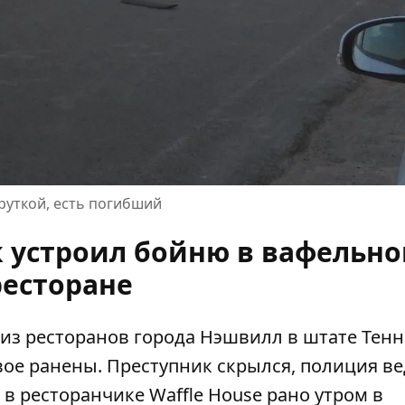
уткой, есть погибший
к устроил бойню в вафельн
ресторане
из ресторанов города Нэшвилл в штате Тенн
ое ранены. Преступник скрылся, полиция ве
 в ресторанчике Waffle House рано утром в