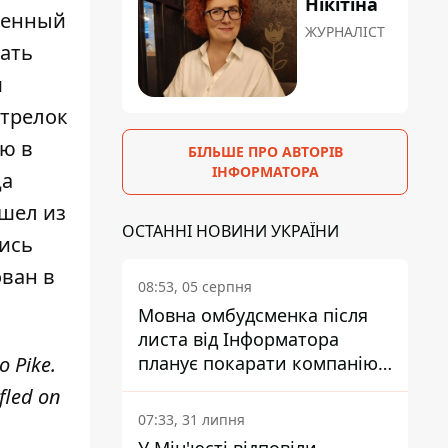
Нікітіна
женный
ЖУРНАЛІСТ
вать
м
стрелок
ию в
БІЛЬШЕ ПРО АВТОРІВ
ІНФОРМАТОРА
да
ушел из
ОСТАННІ НОВИНИ УКРАЇНИ
лись
ван в
08:53, 05 серпня
Мовна омбудсменка після
листа від Інформатора
o Pike.
планує покарати компанію-
підрядника ПриватБанку
fled on
07:33, 31 липня