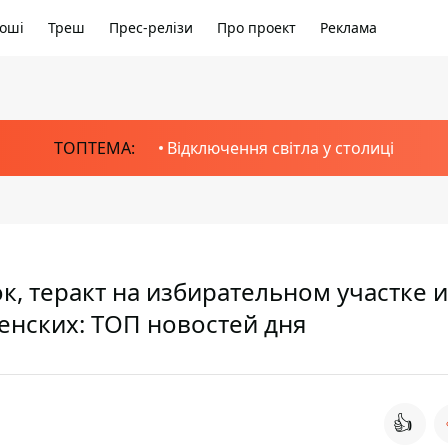
оші
Треш
Прес-релізи
Про проект
Реклама
ТОПТЕМА:
Відключення світла у столиці
, теракт на избирательном участке и
енских: ТОП новостей дня
👍