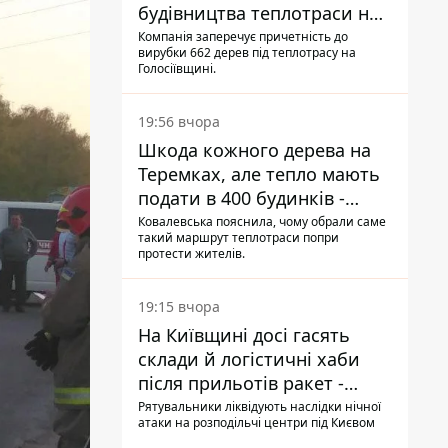
будівництва теплотраси на
Теремках
Компанія заперечує причетність до
вирубки 662 дерев під теплотрасу на
Голосіївщині.
19:56 вчора
Шкода кожного дерева на
Теремках, але тепло мають
подати в 400 будинків -
депутатка Київради
Ковалевська пояснила, чому обрали саме
такий маршрут теплотраси попри
протести жителів.
19:15 вчора
На Київщині досі гасять
склади й логістичні хаби
після прильотів ракет -
ДСНС
Рятувальники ліквідують наслідки нічної
атаки на розподільчі центри під Києвом