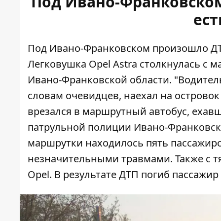
Под Ивано-Франковско
ест
Под Ивано-Франковском произошло ДТ
Легковушка Opel Astra столкнулась с 
Ивано-Франковской области. "Водитель
словам очевидцев, наехал на островок 
врезался в маршрутный автобус, ехавш
патрульной полиции Ивано-Франковско
маршрутки находилось пять пассажиро
незначительными травмами. Также с 
Opel. В результате ДТП погиб пассажир