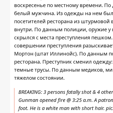
воскресенье по местному времени. По
белый мужчина. Из одежды на нем был
посетителей ресторана из штурмовой ви
внутри. По данным полиции, оружие у н
скрылся с места преступления пешком
совершении преступления разыскивает
Мортон (штат Иллинойс). По данным по
ресторана. Преступник сменил одежду:
темные трусы. По данным медиков, ми
тяжелом состоянии.
BREAKING: 3 persons fatally shot & 4 oth
Gunman opened fire @ 3:25 a.m. A patron 
foot. He is a white man with short hair.
pi