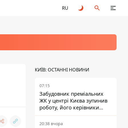
RU
КИЇВ: ОСТАННІ НОВИНИ
07:15
Забудовник преміальних
ЖК у центрі Києва зупинив
роботу, його керівники
втекли з України - Bihus.info
20:38 вчора