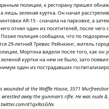
 данным полиции, к ресторану пришел обна
а лишь зеленая куртка. Он начал расстрели
нтовки AR-15 - сначала на парковке, а зате
его отнял один из посетителей, после чего 
. Позже полиция сообщила, что по подозрен
ся 29-летний Тревис Рейнкинг, житель горо
лиции, Мортона видели после того, как он 
 зеленой куртки на нем не было, зато появи
нимум один из пострадавших госпитализиро
ers wounded at the Waffle House, 3571 Murfreesbor
wrestled away the gunman's rifle. He was nude & 
c.twitter.com/d1qxRxsGNx