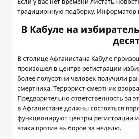
Если у вас нет времени листать новос
традиционную подборку.
Информатор
В Кабуле на избирател
деся
В столице Афганистана Кабуле произош
произошел в центре регистрации избира
более полусотни человек получили ран
смертника. Террорист-смертник взорва
Предварительно ответственность за это
в Афганистане должны состояться пар
функционируют центры регистрации из
атака против выборов за неделю.