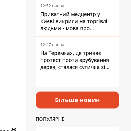
лікарні
12:52 вчора
Приватний медцентр у
Києві викрили на торгівлі
людьми - мова про
сурогатне материнство
12:47 вчора
На Теремках, де триває
протест проти зрубування
дерев, сталася сутичка зі
спецназом поліції
Більше новин
ПОПУЛЯРНЕ