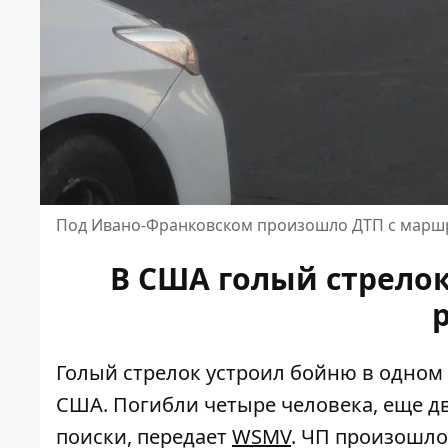
Под Ивано-Франковском произошло ДТП с маршр
В США голый стрело
Голый стрелок устроил бойню в одном 
США. Погибли четыре человека, еще дв
поиски, передает
WSMV
. ЧП произошло