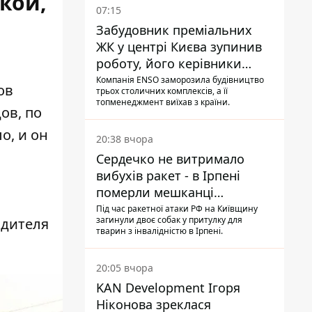
кой,
07:15
Забудовник преміальних
ЖК у центрі Києва зупинив
роботу, його керівники
втекли з України - Bihus.info
Компанія ENSO заморозила будівництво
ов
трьох столичних комплексів, а її
топменеджмент виїхав з країни.
ов, по
о, и он
20:38 вчора
Сердечко не витримало
вибухів ракет - в Ірпені
померли мешканці
притулку для собак з
Під час ракетної атаки РФ на Київщину
загинули двоє собак у притулку для
одителя
інвалідністю
тварин з інвалідністю в Ірпені.
20:05 вчора
KAN Development Ігоря
Ніконова зреклася