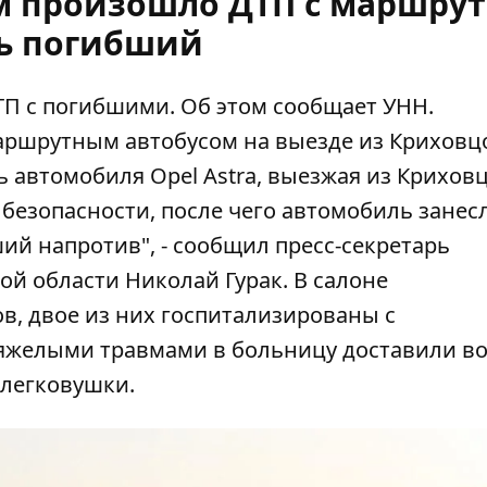
м произошло ДТП с маршрут
ь погибший
П с погибшими. Об этом сообщает
УНН
.
маршрутным автобусом на выезде из Криховц
 автомобиля Opel Astra, выезжая из Криховц
безопасности, после чего автомобиль занесл
ий напротив", - сообщил пресс-секретарь
й области Николай Гурак. В салоне
в, двое из них госпитализированы с
тяжелыми травмами в больницу доставили в
 легковушки.