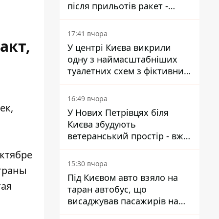
після прильотів ракет -
ДСНС
17:41 вчора
акт,
У центрі Києва викрили
одну з наймасштабніших
туалетних схем з фіктивним
будинком
16:49 вчора
ек,
У Нових Петрівцях біля
Києва збудують
ветеранський простір - вже
знайшли проєктанта
октябре
15:30 вчора
траны
Під Києвом авто взяло на
тая
таран автобус, що
висаджував пасажирів на
зупинці - пасажирка в