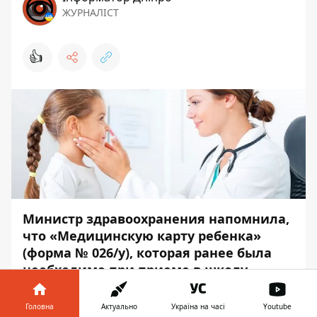
ЖУРНАЛІСТ
👍
Министр здравоохранения напомнила,
что «Медицинскую карту ребенка»
(форма № 026/у), которая ранее была
необходима при приеме в школу,
отменили. Карта перестала
действовать с марта нынешнего года.
Головна
Актуально
Україна на часі
Youtube