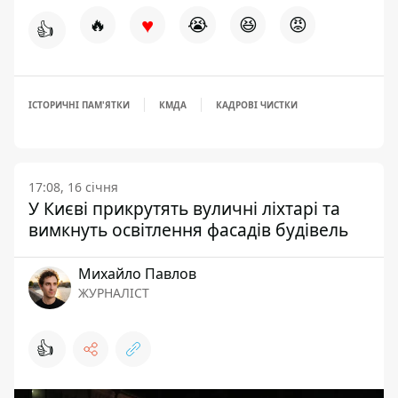
♥
🔥
😭
😆
😡
👍
ІСТОРИЧНІ ПАМ'ЯТКИ
КМДА
КАДРОВІ ЧИСТКИ
17:08, 16 січня
У Києві прикрутять вуличні ліхтарі та
вимкнуть освітлення фасадів будівель
Михайло Павлов
ЖУРНАЛІСТ
👍