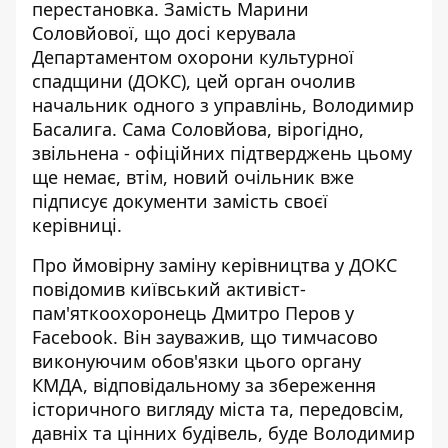
перестановка. Замість Марини
Соловйової, що досі керувала
Департаментом охорони культурної
спадщини
(ДОКС), цей орган очолив
начальник одного з управлінь, Володимир
Басалига. Сама Соловйова, вірогідно,
звільнена - офіційних підтверджень цьому
ще немає, втім, новий очільник вже
підписує документи замість своєї
керівниці.
Про ймовірну заміну керівництва у ДОКС
повідомив київський активіст-
пам'яткоохоронець
Дмитро Перов у
Facebook
. Він зауважив, що тимчасово
виконуючим обов'язки цього органу
КМДА, відповідальному за збереження
історичного вигляду міста та, передовсім,
давніх та цінних будівель, буде Володимир