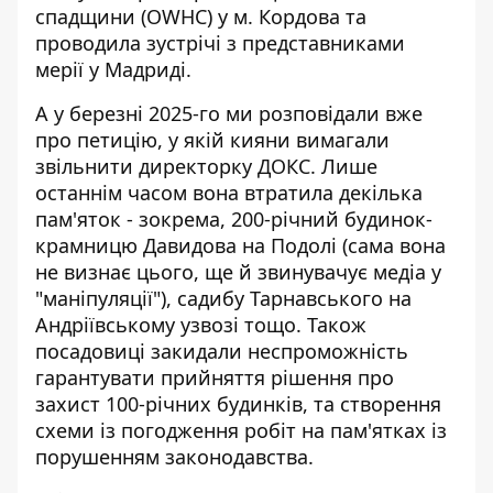
спадщини (OWHC) у м. Кордова та
проводила зустрічі з представниками
мерії у Мадриді.
А у березні 2025-го ми розповідали вже
про петицію, у якій
кияни вимагали
звільнити директорку ДОКС
. Лише
останнім часом вона втратила декілька
пам'яток - зокрема, 200-річний будинок-
крамницю Давидова на Подолі (сама вона
не визнає цього, ще й звинувачує медіа у
"маніпуляції"), садибу Тарнавського на
Андріївському узвозі тощо. Також
посадовиці закидали неспроможність
гарантувати прийняття рішення про
захист 100-річних будинків, та створення
схеми із погодження робіт на пам'ятках із
порушенням законодавства.