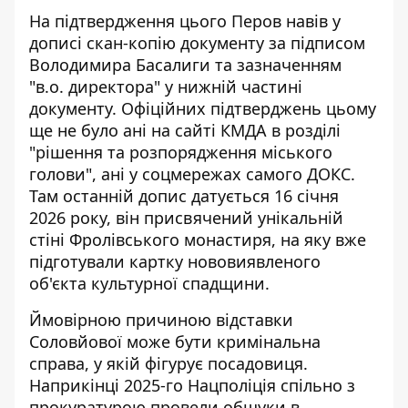
На підтвердження цього Перов навів у
дописі скан-копію документу за підписом
Володимира Басалиги та зазначенням
"в.о. директора" у нижній частині
документу. Офіційних підтверджень цьому
ще не було ані на сайті КМДА в розділі
"рішення та розпорядження міського
голови", ані у соцмережах самого ДОКС.
Там
останній допис датується 16 січня
2026 року, він присвячений унікальній
стіні Фролівського монастиря, на яку вже
підготували картку нововиявленого
об'єкта культурної спадщини.
Ймовірною причиною відставки
Соловйової може бути кримінальна
справа, у якій фігурує посадовиця.
Наприкінці 2025-го Нацполіція спільно з
прокуратурою провели обшуки в