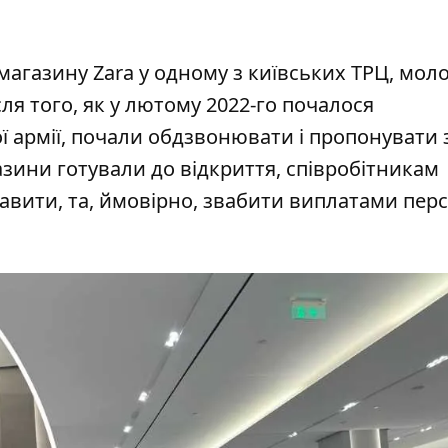
магазину Zara у одному з київських ТРЦ, мо
ля того, як у лютому 2022-го почалося
 армії, почали обдзвонювати і пропонувати 
азини готували до відкриття, співробітникам
авити, та, ймовірно, звабити виплатами перс