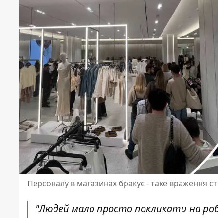
Персоналу в магазинах бракує - таке враження ст
"Людей мало просто покликати на робо