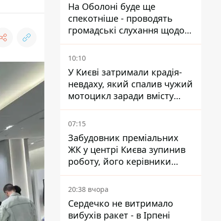
На Оболоні буде ще
спекотніше - проводять
громадські слухання щодо
храму УГКЦ на Північній
10:10
У Києві затримали крадія-
невдаху, який спалив чужий
мотоцикл заради вмісту
багажника
07:15
Забудовник преміальних
ЖК у центрі Києва зупинив
роботу, його керівники
втекли з України - Bihus.info
20:38 вчора
Сердечко не витримало
вибухів ракет - в Ірпені