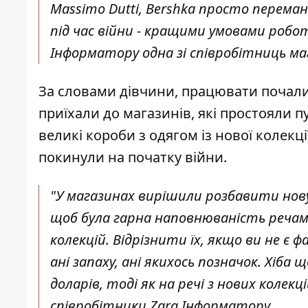
Massimo Dutti, Bershka просто перем
під час війни - кращими умовами роб
Інформатору одна зі співробітниць маг
За словами дівчини, працювати почали 
приїхали до магазинів, які простояли 
великі короби з одягом із нової колекці
покинули на початку війни.
"У магазинах вирішили розбавити нову 
щоб була гарна наповнюваність речам
колекцій. Відрізнити їх, якщо ви не є ф
ані запаху, ані якихось позначок. Хіба щ
доларів, тоді як на речі з нових колек
співробітники Zara Інформатору.