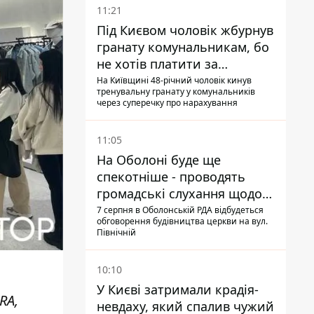
11:21
Під Києвом чоловік жбурнув
гранату комунальникам, бо
не хотів платити за
квитанціями
На Київщині 48-річний чоловік кинув
тренувальну гранату у комунальників
через суперечку про нарахування
11:05
На Оболоні буде ще
спекотніше - проводять
громадські слухання щодо
храму УГКЦ на Північній
7 серпня в Оболонській РДА відбудеться
обговорення будівництва церкви на вул.
Північній
10:10
У Києві затримали крадія-
RA,
невдаху, який спалив чужий