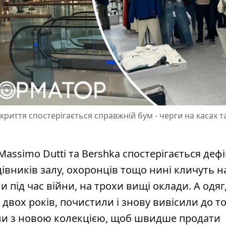
дкриття спостерігається справжній бум - черги на касах т
Massimo Dutti та Bershka спостерігається деф
цівників залу, охоронців тощо нині
кличуть н
и під час війни, на трохи вищі оклади. А одяг
вох років, почистили і знову вивісили до т
али з новою колекцією, щоб швидше продати