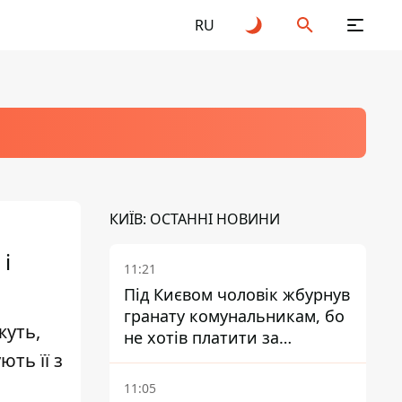
RU
КИЇВ: ОСТАННІ НОВИНИ
і
11:21
Під Києвом чоловік жбурнув
гранату комунальникам, бо
жуть,
не хотів платити за
ть її з
квитанціями
11:05