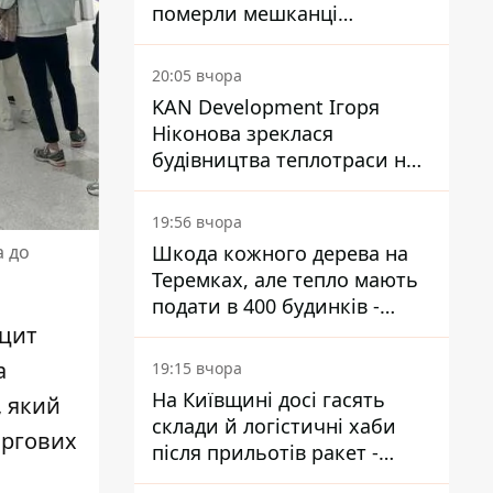
померли мешканці
притулку для собак з
інвалідністю
20:05 вчора
KAN Development Ігоря
Ніконова зреклася
будівництва теплотраси на
Теремках
19:56 вчора
Шкода кожного дерева на
а до
Теремках, але тепло мають
подати в 400 будинків -
депутатка Київради
іцит
а
19:15 вчора
На Київщині досі гасять
, який
склади й логістичні хаби
оргових
після прильотів ракет -
ДСНС