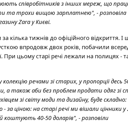
анюють співробітників з інших мереж, що пра
оти та трохи вищою зарплатнею", - розповіла
азину Zara у Києві.
за кілька тижнів до офіційного відкриття. І
пусткою впродовж двох років, побачили всере
ї. При цьому старі речі лежали на полицях - та
колекцію речами зі старих, у пропорції десь 5
и, а також аби без проблем продати одяг зі 
ахівцем зі світу моди та дизайну, буде складно:
о - за ціною: на старі речі ми вішали цінники у
цій коштують 40-50 доларів", - розповіли