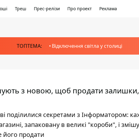
оші
Треш
Прес-релізи
Про проект
Реклама
ТОПТЕМА:
Відключення світла у столиці
ішують з новою, щоб продати залишки, 
в
єві поділилися секретами з Інформатором: ка
азині, запаковану в великі "короби", і змішую
е його продати