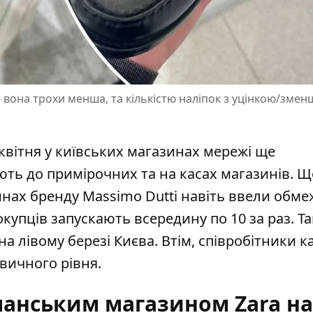
ю - вона трохи менша, та кількістю наліпок з уцінкою/зме
квітня у київських магазинах мережі ще
ють до примірочних та на касах магазинів. 
инах бренду Massimo Dutti навіть ввели обм
покупців запускають всередину по 10 за раз. Та
на лівому березі Києва. Втім, співробітники к
вичного рівня.
манським магазином Zara на