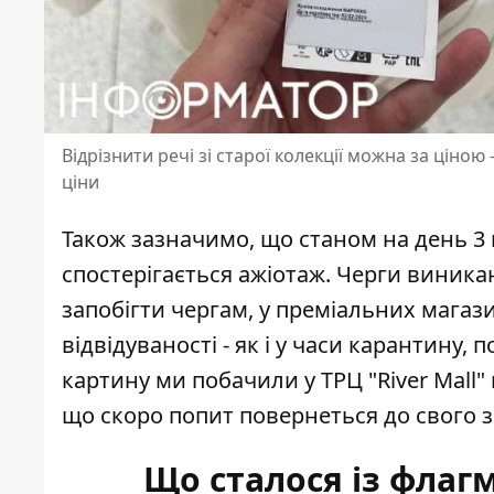
Відрізнити речі зі старої колекції можна за ціно
ціни
Також зазначимо, що станом на день 3 
спостерігається ажіотаж. Черги виника
запобігти чергам, у преміальних магаз
відвідуваності - як і у часи карантину, 
картину ми побачили у ТРЦ "River Mall" 
що скоро попит повернеться до свого з
Що сталося із флаг