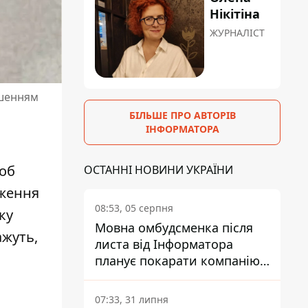
Нікітіна
ЖУРНАЛІСТ
ншенням
БІЛЬШЕ ПРО АВТОРІВ
ІНФОРМАТОРА
Щоб
ОСТАННІ НОВИНИ УКРАЇНИ
еження
08:53, 05 серпня
ку
Мовна омбудсменка після
ажуть,
листа від Інформатора
планує покарати компанію-
підрядника ПриватБанку
07:33, 31 липня