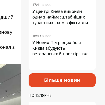
17:41 вчора
У центрі Києва викрили
лодший
одну з наймасштабніших
туалетних схем з фіктивним
будинком
знову
16:49 вчора
У Нових Петрівцях біля
онал з
Києва збудують
ветеранський простір - вже
знайшли проєктанта
Більше новин
ПОПУЛЯРНЕ