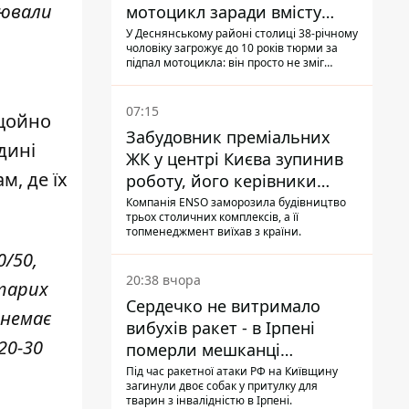
цювали
мотоцикл заради вмісту
багажника
У Деснянському районі столиці 38-річному
чоловіку загрожує до 10 років тюрми за
підпал мотоцикла: він просто не зміг
зламати замок, і підпалив транспорт зі
злості
07:15
 щойно
Забудовник преміальних
дині
ЖК у центрі Києва зупинив
м, де їх
роботу, його керівники
втекли з України - Bihus.info
Компанія ENSO заморозила будівництво
трьох столичних комплексів, а її
топменеджмент виїхав з країни.
0/50,
20:38 вчора
старих
Сердечко не витримало
 немає
вибухів ракет - в Ірпені
 20-30
померли мешканці
притулку для собак з
Під час ракетної атаки РФ на Київщину
загинули двоє собак у притулку для
інвалідністю
тварин з інвалідністю в Ірпені.