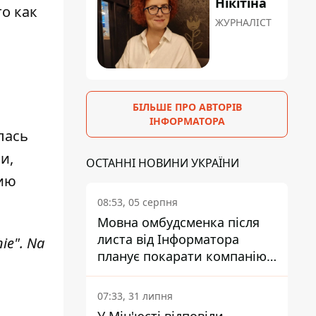
Нікітіна
о как
ЖУРНАЛІСТ
БІЛЬШЕ ПРО АВТОРІВ
ІНФОРМАТОРА
лась
и,
ОСТАННІ НОВИНИ УКРАЇНИ
рию
08:53, 05 серпня
Мовна омбудсменка після
листа від Інформатора
nie". Na
планує покарати компанію-
підрядника ПриватБанку
07:33, 31 липня