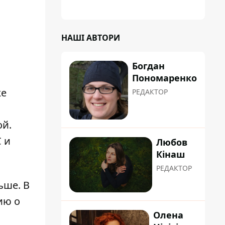
НАШІ АВТОРИ
Богдан
Пономаренко
же
РЕДАКТОР
ой.
С и
Любов
Кінаш
РЕДАКТОР
ьше. В
ию о
Олена