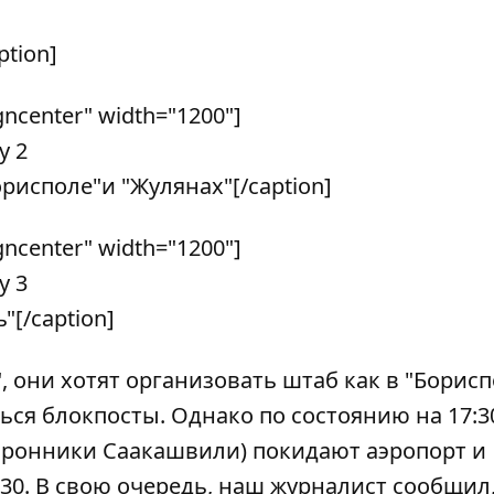
tion]
gncenter" width="1200"]
рисполе"и "Жулянах"[/caption]
gncenter" width="1200"]
[/caption]
, они хотят организовать штаб как в "Борисп
ться блокпосты. Однако по состоянию на 17:3
оронники Саакашвили) покидают аэропорт и
:30. В свою очередь, наш журналист сообщил,