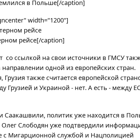
млился в Польше[/caption]
gncenter" width="1200"]
рном рейсе[/caption]
т
со ссылкой на свои источники в ГМСУ так
 направлении одной из европейских стран.
, Грузия также считается европейской стран
 Грузией и Украиной - нет. А есть - между Е
 Саакашвили, политик уже находится в Пол
ы Олег Слободян уже подтвердили информац
те с Мигарционной службой и Нацполицией