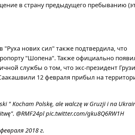
ение в страну предыдущего пребыванию (эт
в "Руха нових сил" также подтвердила, что
эропорту "Шопена". Также официально появи
чной службы о том, что экс-президент Грузи
 Саакашвили 12 февраля прибыл на террито
ski " Kocham Polskę, ale walczę w Gruzji i na Ukrai
itwę".
@RMF24pl
pic.twitter.com/gku8Q6RW1H
 февраля 2018 г.