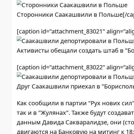
Сторонники Саакашвили в Польше[/cap
[caption id="attachment_83021" align="ali
Активисты обещали создать штаб в "Бо
[caption id="attachment_83022" align="ali
Друг Саакашвили приехал в "Борисполь"
Как сообщили в партии "Рух нових сил"
так и в "Жулянах". Также будут создава
данным Давида Сакваралидзе, они (ст
двигаются на Банковую на митинг к 18