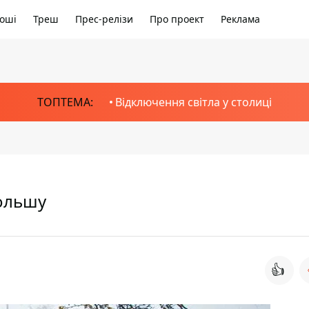
оші
Треш
Прес-релізи
Про проект
Реклама
ТОПТЕМА:
Відключення світла у столиці
ольшу
👍