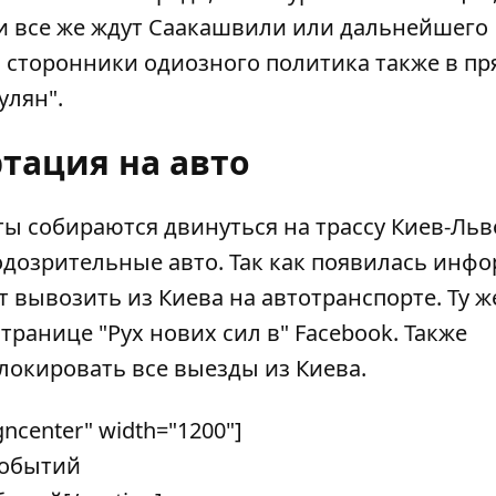
 и все же ждут Саакашвили или дальнейшего
о сторонники одиозного политика также в п
улян".
тация на авто
ты собираются двинуться на трассу Киев-Льв
одозрительные авто. Так как появилась инф
 вывозить из Киева на автотранспорте. Ту ж
анице "Рух нових сил в" Facebook. Также
окировать все выезды из Киева.
gncenter" width="1200"]