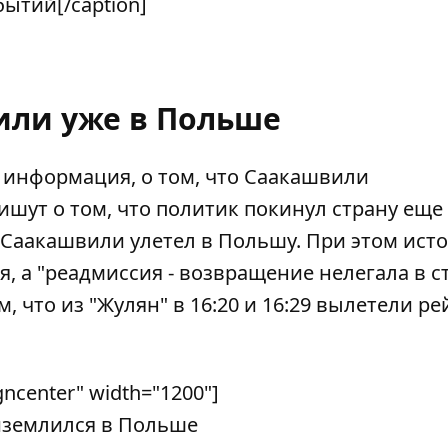
ытий[/caption]
ли уже в Польше
 информация, о том, что Саакашвили
шут о том, что политик покинул страну еще 
, Саакашвили улетел в Польшу. При этом ист
я, а "реадмиссия - возвращение нелегала в с
, что из "Жулян" в 16:20 и 16:29 вылетели ре
gncenter" width="1200"]