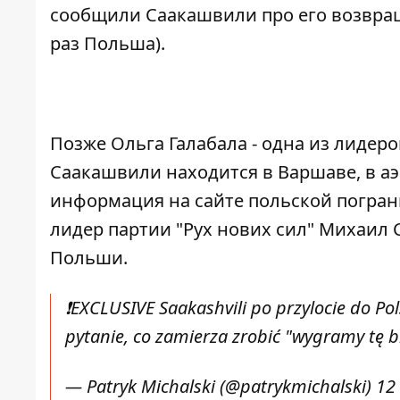
сообщили Саакашвили про его возвращ
раз Польша).
Позже Ольга Галабала - одна из лидеро
Саакашвили находится в Варшаве, в а
информация на
сайте
польской пограни
лидер партии "Рух нових сил" Михаил
Польши.
❗EXCLUSIVE Saakashvili po przylocie do Pol
pytanie, co zamierza zrobić "wygramy tę b
— Patryk Michalski (@patrykmichalski)
12