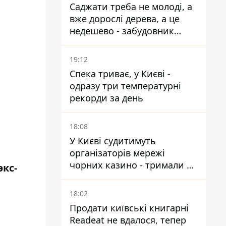
Саджати треба не молоді, а
вже дорослі дерева, а це
недешево - забудовник
Ніконов
19:12
Спека триває, у Києві -
одразу три температурні
рекорди за день
18:08
У Києві судитимуть
організаторів мережі
чорних казино - тримали 39
экс-
закладів
18:02
Продати київські книгарні
Readeat не вдалося, тепер