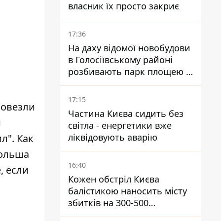
власник їх просто закриє
17:36
На даху відомої новобудови
в Голосіївському районі
розбивають парк площею в
гектар
17:15
повезли
Частина Києва сидить без
й
світла - енергетики вже
ліквідовують аварію
л". Как
Польша
16:40
, если
Кожен обстріл Києва
балістикою наносить місту
збитків на 300-500
мільйонів - Петро