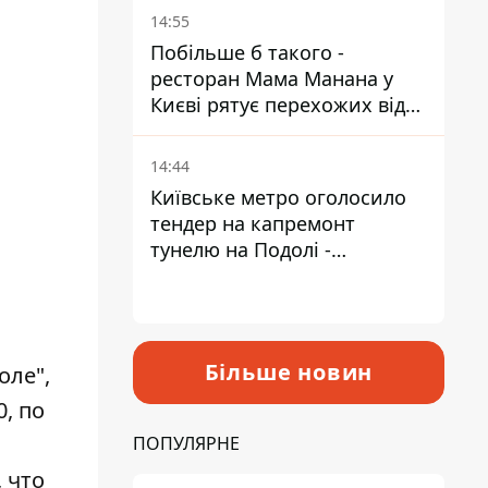
Пантелеєв
14:55
Побільше б такого -
ресторан Мама Манана у
Києві рятує перехожих від
спеки
14:44
Київське метро оголосило
тендер на капремонт
тунелю на Подолі -
триватиме майже два роки
Більше новин
оле",
0, по
ПОПУЛЯРНЕ
 что