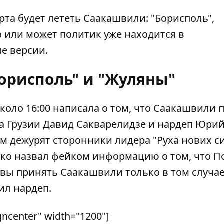
рта будет лететь Саакашвили: "Борисполь",
о или может политик уже находится в
е версии.
орисполь" и "Жуляны"
коло 16:00 написала о том, что Саакашвили 
та Грузии Давид Сакварелидзе и нардеп Юри
м дежурят сторонники лидера "Руха нових си
нко назвал фейком информацию о том, что 
вы принять Саакашвили только в том случае
ил нардеп.
gncenter" width="1200"]