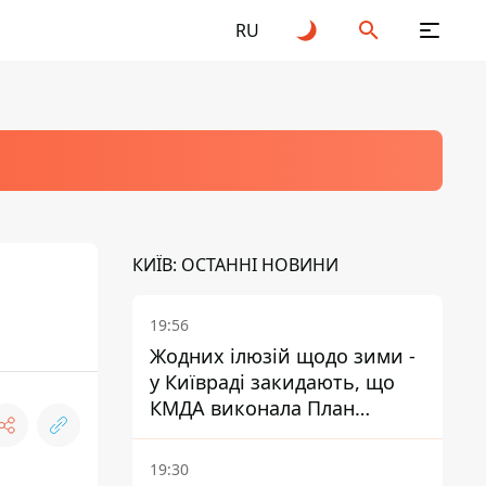
RU
КИЇВ: ОСТАННІ НОВИНИ
19:56
Жодних ілюзій щодо зими -
у Київраді закидають, що
КМДА виконала План
стійкості на 20%
19:30