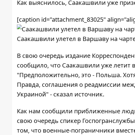
Как выяснилось, Саакашвили уже призе
[caption id="attachment_83025" align="ali
Саакашвили улетел в Варшаву на чарте
В свою очередь издание
Корреспонден
сообщило, что Саакашвили уже летит в
"Предположительно, это - Польша. Хотя
Правда, соглашения о реадмиссии между
Украиной" - сказал источник.
Как нам сообщили приближенные люди
свою очередь спикер Госпогранслужб
том, что военные-пограничники вмес