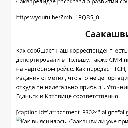
Сакварелидзе рассказал о развитии соб
https://youtu.be/ZmhL1PQB5_0
Саакашви
Как сообщает наш корреспондент, есть
депортировали в Польшу. Также СМИ пи
на чартерном рейсе. Как передает
ТСН
издания отметил, что это не депортаци
откуда он нелегально прибыл". Уточним
Гданьск и Катовице соответственно.
[caption id="attachment_83024" align="ali