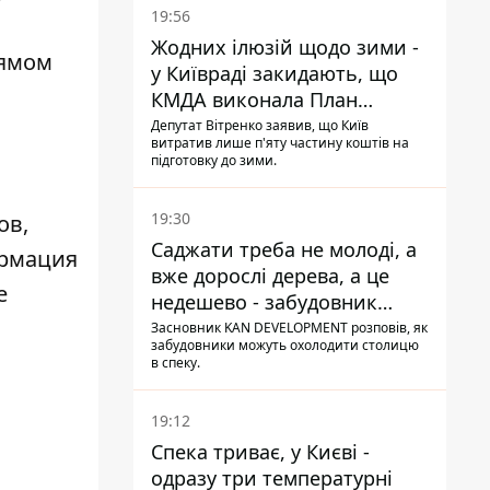
19:56
Жодних ілюзій щодо зими -
рямом
у Київраді закидають, що
КМДА виконала План
стійкості на 20%
Депутат Вітренко заявив, що Київ
витратив лише п'яту частину коштів на
підготовку до зими.
19:30
ов,
Саджати треба не молоді, а
ормация
вже дорослі дерева, а це
е
недешево - забудовник
Ніконов
Засновник KAN DEVELOPMENT розповів, як
забудовники можуть охолодити столицю
в спеку.
19:12
Спека триває, у Києві -
одразу три температурні