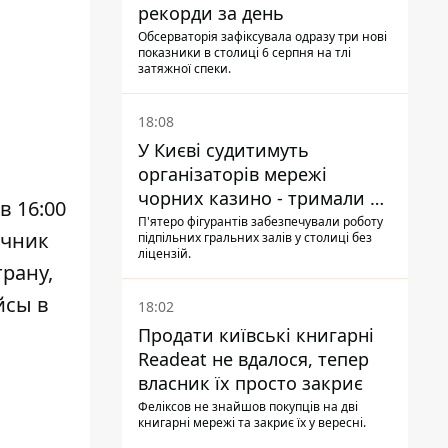
рекорди за день
Обсерваторія зафіксувала одразу три нові
показники в столиці 6 серпня на тлі
затяжної спеки.
18:08
У Києві судитимуть
організаторів мережі
чорних казино - тримали 39
в 16:00
закладів
П'ятеро фігурантів забезпечували роботу
очник
підпільних гральних залів у столиці без
ліцензій.
трану,
йсы в
18:02
Продати київські книгарні
Readeat не вдалося, тепер
власник їх просто закриє
Феліксов не знайшов покупців на дві
книгарні мережі та закриє їх у вересні.