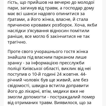
гість, що прийшов на вечерю до молодої
пари,
загинув від травм
, а господар дому
має всі шанси надовго опинитися за
ґратами, а його жінка, власне, й стала
причиною кровавих розборок. Хоча, якби
наслідки з’ясування відносин помітили
раніше, все могло б закінчитися не так
трагічно.
Проте свого учорашнього гостя жінка
знайшла під власним парканом лише
зранку - за інформацією
пресслужби
поліції Київської області
, виклик від неї
поступив о 10-й годині 24 жовтня. 44-
річний чоловік був ще живий, але без
свідомості, швидка встигла доправити
його до лікарні, втім, медики вже не
змогли допомогти - постраждалий помер
від отриманих травм. Виявилося, що за