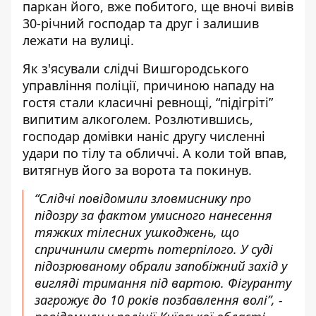
паркан його, вже побитого, ще вночі вивів
30-річний господар та друг і залишив
лежати на вулиці.
Як з'ясували слідчі Вишгородського
управління поліції, причиною нападу на
гостя стали класичні ревнощі, “підігріті”
випитим алкоголем. Розлютившись,
господар домівки наніс другу численні
удари по тілу та обличчі. А коли той впав,
витягнув його за ворота та покинув.
“Слідчі повідомили зловмиснику про
підозру за фактом умисного нанесення
тяжких тілесних ушкоджень, що
спричинили смерть потерпілого. У суді
підозрюваному обрали запобіжний захід у
вигляді тримання під вартою. Фігуранту
загрожує до 10 років позбавлення волі”, -