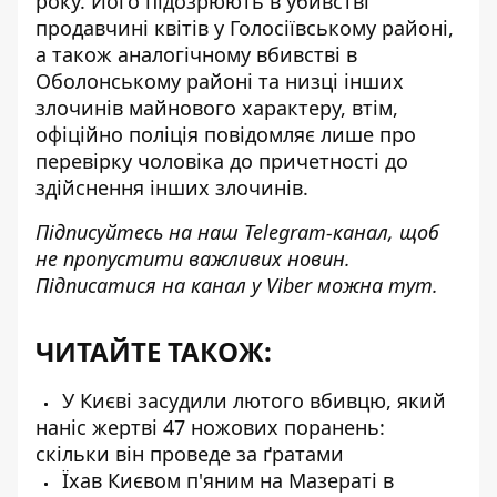
року. Його підозрюють в убивстві
продавчині квітів у Голосіївському районі,
а також аналогічному вбивстві в
Оболонському районі та низці інших
злочинів майнового характеру, втім,
офіційно поліція повідомляє лише про
перевірку чоловіка до причетності до
здійснення інших злочинів.
Підписуйтесь на наш
Telegram-канал
, щоб
не пропустити важливих новин.
Підписатися на канал у Viber можна
тут
.
ЧИТАЙТЕ ТАКОЖ:
У Києві засудили лютого вбивцю, який
наніс жертві 47 ножових поранень:
скільки він проведе за ґратами
Їхав Києвом п'яним на Мазераті в