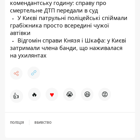
комендантську годину: справу про
смертельне ДТП передали в суд
У Києві патрульні поліцейські спіймали
грабіжника просто всередині чужої
автівки
Відгомін справи Князя і Шкафа: у Києві
затримали члена банди, що наживалася
на ухилянтах
♥
🔥
😭
😆
😡
👍
ПОЛІЦІЯ
ВБИВСТВО