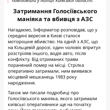
повідомили у поліції Київської області.
Затримання Голосіївського
маніяка та вбивця з АЗС
Нагадаємо, Інформатор розповідав, що у
середині вересня в Києві
сталося
моторошне вбивство
. На одній з АЗС, що
на Кільцевій дорозі, один чоловік впритул
розстріляв іншого, водія авто, після
конфлікту. Від отриманих травм
поранений помер на місці. Стрілка
оперативно затримали, ним виявився
місцевий мешканець 1983 року
народження.
Також ми писали
подробиці про
Голосіївського маніяка
, якого затримали
київські оперативники ще на початку