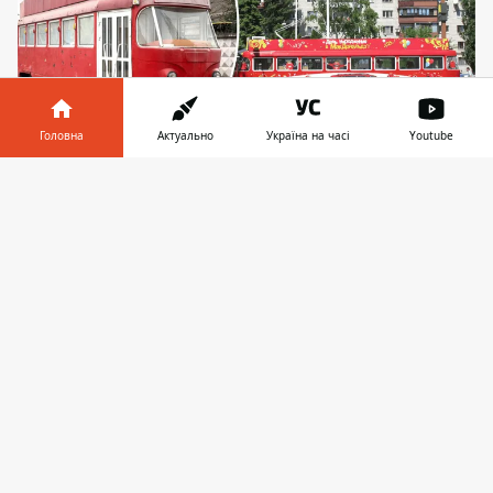
Головна
Актуально
Україна на часі
Youtube
Майже 20 років вагон був ігровою кімнатою та
Інформатор у
Завантажити
місцем проведення дитячих свят
телефоні
👉
У жовтні 2024 року старий червоний
трамвай, що багато років
використовувався рестораном MacDonalds
на Севастопольській площі як дитяча
кімната та місце для святкування днів
народження, несподівано та непомітно
зник. На жаль, чеська Tatra T3, яка
новенькою прибула до Києва наприкінці
1976 року,
не відправилась ані на
реставрацію
, ані на постамент, аби стати