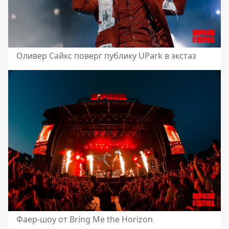
Оливер Сайкс поверг публику UPark в экстаз
Фаер-шоу от Bring Me the Horizon