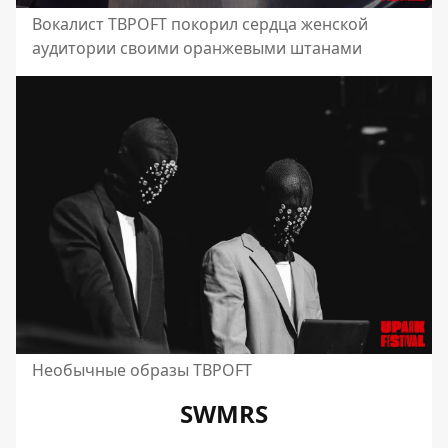
Вокалист TBPOFT покорил сердца женской
аудитории своими оранжевыми штанами
Необычные образы TBPOFT
SWMRS