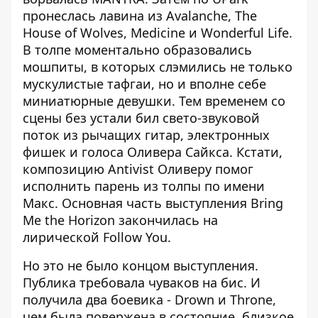
пронеслась лавина из Avalanche, The
House of Wolves, Medicine и Wonderful Life.
В толпе моментально образовались
мошпиты, в которых слэмились не только
мускулистые тафгаи, но и вполне себе
миниатюрные девушки. Тем временем со
сцены без устали бил свето-звуковой
поток из рычащих гитар, электронных
фишек и голоса Оливера Сайкса. Кстати,
композицию Antivist Оливеру помог
исполнить парень из толпы по имени
Макс. Основная часть выступления Bring
Me the Horizon закончилась на
лирической Follow You.
Но это не было концом выступления.
Публика требовала чуваков на бис. И
получила два боевика - Drown и Throne,
чем была повержена в состояние, близкое