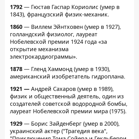
1792
— Гюстав Гаспар Кориолис (умер в
1843), французский физик-механик.
1860
— Виллем Эйнтховен (умер в 1927),
голландский физиолог, лауреат
Нобелевской премии 1924 года «за
открытие механизма
электрокардиограммы».
1878
— Гленд Хаммонд (умер в 1930),
американский изобретатель гидроплана.
1921 —
Андрей Сахаров (умер в 1989),
физик и общественный деятель, один из
создателей советской водородной бомбы,
лауреат Нобелевской премии мира (1975).
1929
— Борис Зайденберг (умер в 2000),
украинский актер ("Трагедия века",
"Приключения Тома Сойера и Гекльберри