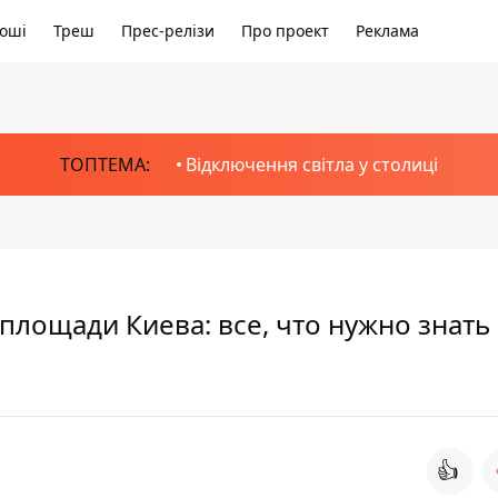
оші
Треш
Прес-релізи
Про проект
Реклама
ТОПТЕМА:
Відключення світла у столиці
площади Киева: все, что нужно знать
👍