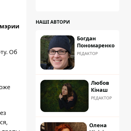
НАШІ АВТОРИ
 мэрии
Богдан
Пономаренко
ту. Об
РЕДАКТОР
Любов
тоже
Кінаш
РЕДАКТОР
ез
ся,
Олена