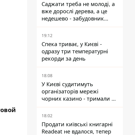
Саджати треба не молоді, а
вже дорослі дерева, а це
недешево - забудовник
Ніконов
19:12
Спека триває, у Києві -
одразу три температурні
рекорди за день
18:08
У Києві судитимуть
організаторів мережі
чорних казино - тримали 39
закладів
товой
18:02
Продати київські книгарні
Readeat не вдалося, тепер