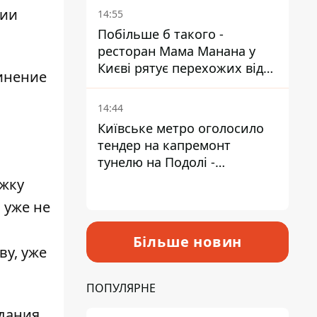
Пантелеєв
нии
14:55
Побільше б такого -
ресторан Мама Манана у
Києві рятує перехожих від
инение
спеки
14:44
Київське метро оголосило
тендер на капремонт
тунелю на Подолі -
триватиме майже два роки
жку
 уже не
Більше новин
ву, уже
ПОПУЛЯРНЕ