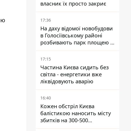
власник їх просто закриє
ью
17:36
На даху відомої новобудови
в Голосіївському районі
розбивають парк площею в
гектар
17:15
Частина Києва сидить без
світла - енергетики вже
ліквідовують аварію
16:40
Кожен обстріл Києва
балістикою наносить місту
збитків на 300-500
мільйонів - Петро