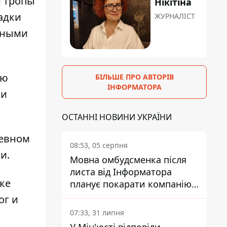
и тропы
Нікітіна
адки
ЖУРНАЛІСТ
енными
ую
БІЛЬШЕ ПРО АВТОРІВ
ІНФОРМАТОРА
ки
ОСТАННІ НОВИНИ УКРАЇНИ
чевном
08:53, 05 серпня
и.
Мовна омбудсменка після
листа від Інформатора
ке
планує покарати компанію-
підрядника ПриватБанку
ог и
07:33, 31 липня