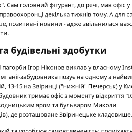
о"
. Сам головний фігурант, до речі, мав офіс 
 правоохоронці декілька тижнів тому. А для с
ше, позитивні новини - адже звільнилася ва
ти.
та будівельні здобутки
і пагорби Ігор Ніконов
виклав у власному Ins
омпанії-забудовника позує на одному з найв
й, 13-15 на Звіринці ("нижній" Печерськ) у Киє
абудовник тримає офіс з моменту відкриття "IQ
аводницьким яром та бульваром Миколи
ів), де розташоване Звіринецьке кладовище.
окій та уособлює самовпевненість: посміхаєть