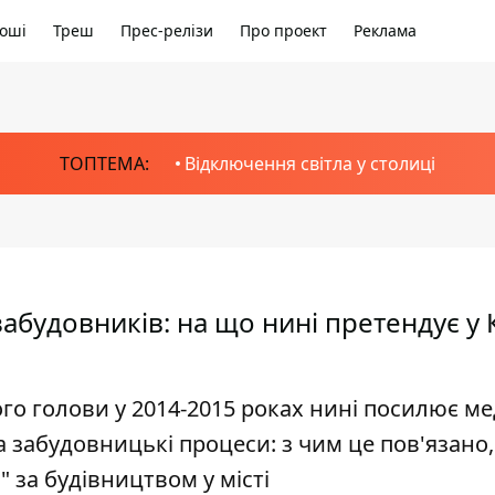
оші
Треш
Прес-релізи
Про проект
Реклама
ТОПТЕМА:
Відключення світла у столиці
забудовників: на що нині претендує у 
ого голови у 2014-2015 роках нині посилює ме
 забудовницькі процеси: з чим це пов'язано, 
" за будівництвом у місті