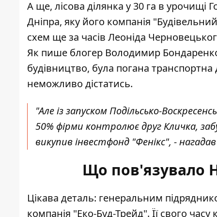
А ще, лісова ділянка у 30 га в урочищі
Дніпра, яку його компанія "Будівельни
схем ще за часів Леоніда Черновецьког
Як
пише блогер Володимир Бондаренк
будівництво, була погана транспортна 
неможливо дістатись.
"Але із запуском Подільсько-Воскресен
50% фірми контролює друг Кличка, забу
викупив інвестфонд "Фенікс", - нагада
Що пов'язувало 
Цікава деталь: генеральним підрядник
компанія "Еко-Буд-Трейд"
. Її свого ча