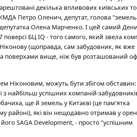
арештовані декілька впливових київських то
 КМДА Петро Оленич, депутат, голова "земель
 депутатка Олена Марченко. І цей самий Ден
оверсі БЦ IQ - того самого, який звела ком
Ніконову (щоправда, сам забудовник, як вже
а поверхами вище, ніж був розташований оф
орем Ніконовим, можуть бути збігом обставин: 
ї з найбільш успішних компаній-забудовникі
бачиха, ще й земель у Китаєві (це пам'ятка
му районі),
які він нещодавно отримав у оре
його SAGA Development, - просто "успішним