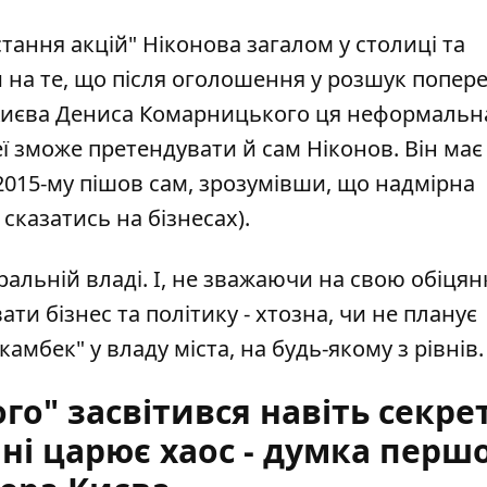
стання акцій" Ніконова загалом у столиці та
на те, що після
оголошення у розшук попер
Києва Дениса Комарницького ця неформальн
ї зможе претендувати й сам Ніконов. Він має
 2015-му пішов сам, зрозумівши, що надмірна
сказатись на бізнесах).
тральній владі. І, не зважаючи на свою
обіцян
ати бізнес та політику - хтозна, чи не планує
мбек" у владу міста, на будь-якому з рівнів.
го" засвітився навіть секре
ні царює хаос - думка перш