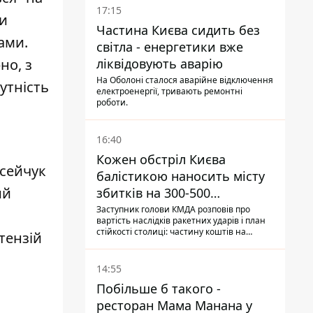
17:15
ми
Частина Києва сидить без
ами.
світла - енергетики вже
ліквідовують аварію
но, з
На Оболоні сталося аварійне відключення
утність
електроенергії, тривають ремонтні
роботи.
16:40
Кожен обстріл Києва
осейчук
балістикою наносить місту
ий
збитків на 300-500
мільйонів - Петро
Заступник голови КМДА розповів про
вартість наслідків ракетних ударів і план
Пантелеєв
стійкості столиці: частину коштів на
тензій
підготовку до зими місто ще не знайшло,
а кожен обстріл вимиває з казни міста ще
більше коштів
14:55
Побільше б такого -
ресторан Мама Манана у