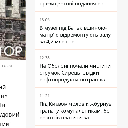
президентові подання на
звільнення володаря
Троєщини Бахматова
13:06
В музеї під Батьківщиною-
матір'ю відремонтують залу
за 4,2 млн грн
12:38
На Оболоні почали чистити
 Ігоря
струмок Сирець, звідки
нафтопродукти потрапляли
до озер
ий
кна
11:21
Під Києвом чоловік жбурнув
ін
гранату комунальникам, бо
чудовий
не хотів платити за
ими"
квитанціями