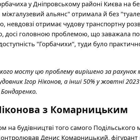
 Горбачиха у Дніпровському районі Києва на бе
й міжгалузевий альянс" отримала й без "туал
о, невдовзі отримає чудову транспортну розв
о
, досі головною проблемою, що заважала п
доступність "Горбачихи", туди було практичн
ського мосту цю проблему вирішено за рахунок 
довник Ігор Ніконов, а інші 50% у жовтні 2023
в Бондаренко.
Ніконова з Комарницьким
ом на будівництві того самого Подільського 
су контролював Денис Комарницький, фігурант 