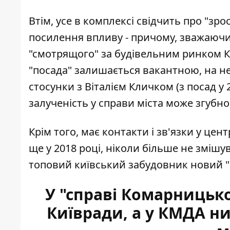
Втім, усе в комплексі свідчить про "зро
посилення впливу - причому, зважаючи 
"смотрящого"
за будівельним ринком 
"посада" залишається вакантною, на не
стосунки з Віталієм Кличком (з посад у
залученість у справи міста може згубно 
Крім того, має контакти і зв'язки у цен
ще у 2018 році
, ніколи більше не змішув
топовий київський забудовник новий "ка
У "справі Комарницько
Київради, а у КМДА ни