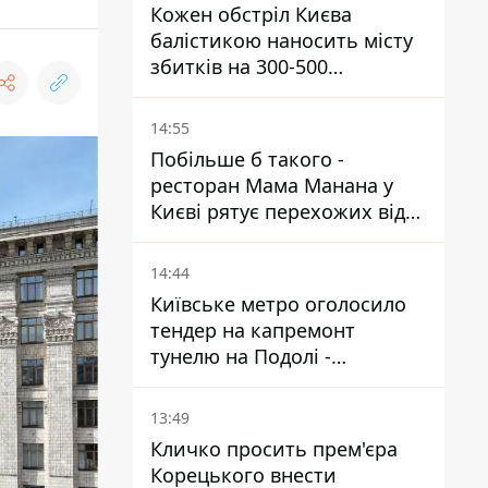
Кожен обстріл Києва
балістикою наносить місту
збитків на 300-500
мільйонів - Петро
Пантелеєв
14:55
Побільше б такого -
ресторан Мама Манана у
Києві рятує перехожих від
спеки
14:44
Київське метро оголосило
тендер на капремонт
тунелю на Подолі -
триватиме майже два роки
13:49
Кличко просить прем'єра
Корецького внести