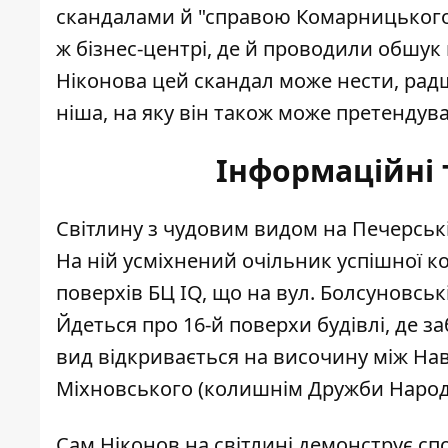
скандалами й "справою Комарницьког
ж бізнес-центрі, де й проводили обшук
Ніконова цей скандал може нести, рад
ніша, на яку він також може претендува
Інформаційні 
Світлину з чудовим видом на Печерськ
На ній усміхнений очільник успішної к
поверхів БЦ IQ, що на вул. Болсуновські
Йдеться про 16-й поверхи будівлі, де з
вид відкривається на височину між Н
Міхновського (колишнім Дружби Народ
Сам Ніконов на світлині демонструє сп