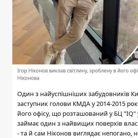
Ігор Ніконов виклав світлину, зроблену в його офі
Ніконова
Один з найуспішніших забудовників Ки
заступник голови КМДА у 2014-2015 рока
його офісу, що розташований у БЦ "IQ"
займає один з найвищих поверхів влас
- та й сам Ніконов виглядає непогано,