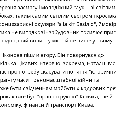
ерезня засмагу і молодіжний "лук" - зі світли
ках, таким самим світлим светром і кросівк
онцезахисні окуляри "a la кіт Базіліо", ймовір
тика не випадкові - забудовник посилює прис
ідно, свій вплив: у місті й не лише у ньому.
іконова пішли вгору. Він повернувся до
ілька цікавих інтерв'ю,
зокрема, Наталці М
ідає про потребу скасувати поняття "історичн
країні у часи повномасштабної війни та
же бути свідченням майбутніх кадрових пре
15 роках вже був "правою рукою" Кличка, ще й
ономіку, фінанси й транспорт Києва.