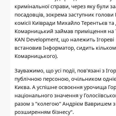
кримінальної справи, через яку
були за
посадовців
, зокрема заступник голови
комісії Київради Михайло Терентьєв та
Комарницький займав приміщення на 7 п
KAN Development, що належить Ігореві 
встановив Інформатор, сидить кільком
Комарницького).
Зауважимо, що усі події, пов'язані з Іг
публічною персоною, очільником одніє
Києва. А успішне освоєння урочища Гор
національного значення у Голосіївсько
разом з "колегою"
Андрієм Вавришем з 
розширенням бізнесу".