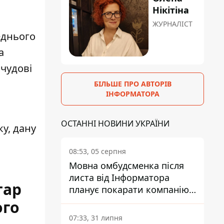
Нікітіна
ЖУРНАЛІСТ
еднього
а
 чудові
БІЛЬШЕ ПРО АВТОРІВ
ІНФОРМАТОРА
ОСТАННІ НОВИНИ УКРАЇНИ
ку, дану
08:53, 05 серпня
Мовна омбудсменка після
листа від Інформатора
тар
планує покарати компанію-
підрядника ПриватБанку
ого
07:33, 31 липня