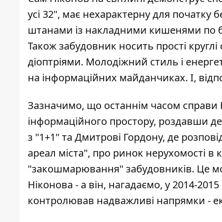
усі 32", має нехарактерну для початку б
штанами із накладними кишенями по бо
Також забудовник носить прості круглі с
діоптріями. Молодіжний стиль і енерге
на інформаційних майданчиках. І, відпов
Зазначимо, що останнім часом справи Н
інформаційного простору, роздавши дек
з "1+1"
та Дмитрові Гордону
, де розпов
ареал міста", про ринок нерухомості в 
"закошмарювання" забудовників. Це мо
Ніконова - а він, нагадаємо, у 2014-20
контролював надважливі напрямки - ек