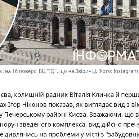
сі на 16 поверсі БЦ "IQ", що на Звіринці. Фото: Instagram
єва, колишній радник Віталія Кличка й перш
х Ігор Ніконов показав, як виглядає вид з ві
 у Печерському районі Києва. Зважаючи, що в
норуч зведеного комплекса, вид дійсно пре
 не дивлячись на
проблеми у місті з "забудовн