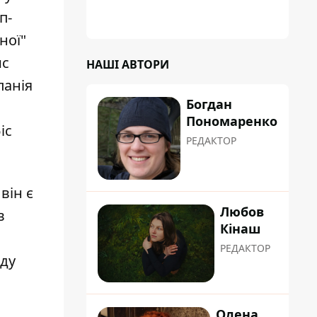
щодо звільнення голови Деснянської РДА
п-
Максима Бахматова
ної"
ис
НАШІ АВТОРИ
панія
Богдан
Пономаренко
іс
РЕДАКТОР
він є
Любов
в
Кінаш
РЕДАКТОР
нду
Олена