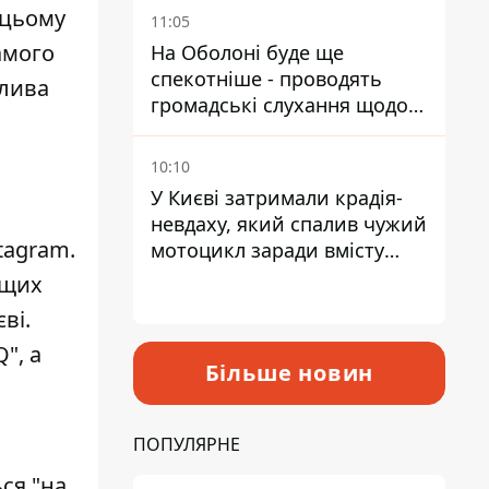
у цьому
11:05
амого
На Оболоні буде ще
спекотніше - проводять
жлива
громадські слухання щодо
храму УГКЦ на Північній
10:10
У Києві затримали крадія-
невдаху, який спалив чужий
tagram
.
мотоцикл заради вмісту
багажника
ищих
ві.
", а
Більше новин
ПОПУЛЯРНЕ
ся "на