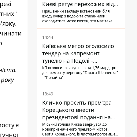
резі
Києві рятує перехожих від
спеки
Працівники закладу встановили біля
етних"
входу кулер з водою та стаканчики:
охолодитися може кожен, хто має таке
'язку.
бажання
очинати
14:44
о
Київське метро оголосило
тендер на капремонт
тунелю на Подолі -
триватиме майже два роки
КП оголосило закупівлю на 1,76 млрд грн
міста.
для ремонту перегону "Тараса Шевченка"
- "Почайна"
 року
13:49
Кличко просить прем'єра
Корецького внести
президентові подання на
звільнення володаря
мосту
є
Міський голова Києва звернувся до
новопризначеного прем'єр-міністра,
Троєщини Бахматова
гучної
Сергія Корецького, із листом-пропозицією