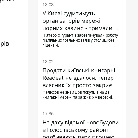
18:08
У Києві судитимуть
організаторів мережі
чорних казино - тримали 39
закладів
П'ятеро фігурантів забезпечували роботу
підпільних гральних залів у столиці без
рів
ліцензій.
18:02
Продати київські книгарні
Readeat не вдалося, тепер
власник їх просто закриє
Феліксов не знайшов покупців на дві
книгарні мережі та закриє їх у вересні.
17:36
На даху відомої новобудови
в Голосіївському районі
розбивають парк площею в