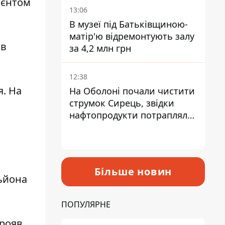
пієнтом
Троєщини Бахматова
13:06
В музеї під Батьківщиною-
матір'ю відремонтують залу
 в
за 4,2 млн грн
12:38
я. На
На Оболоні почали чистити
струмок Сирець, звідки
нафтопродукти потрапляли
до озер
Більше новин
льйона
ПОПУЛЯРНЕ
прояв