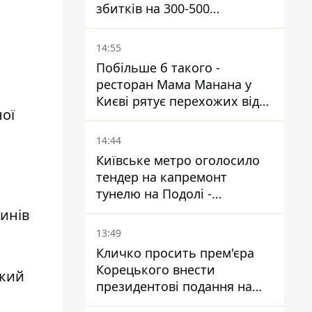
збитків на 300-500
мільйонів - Петро
Пантелеєв
14:55
Побільше б такого -
ресторан Мама Манана у
Києві рятує перехожих від
ої
спеки
14:44
Київське метро оголосило
тендер на капремонт
тунелю на Подолі -
триватиме майже два роки
инів
13:49
Кличко просить прем'єра
Корецького внести
який
президентові подання на
звільнення володаря