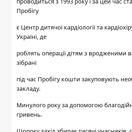
проводиться з 1993 року і за цей час ст
Пробігу
є Центр дитячої кардіології та кардіох
Україні, де
роблять операції дітям з вродженими 
зібрані
під час Пробігу кошти закуповують нео
закладу.
Минулого року за допомогою благодійн
гривень.
Щороку захід збирає тисячі учасників, с