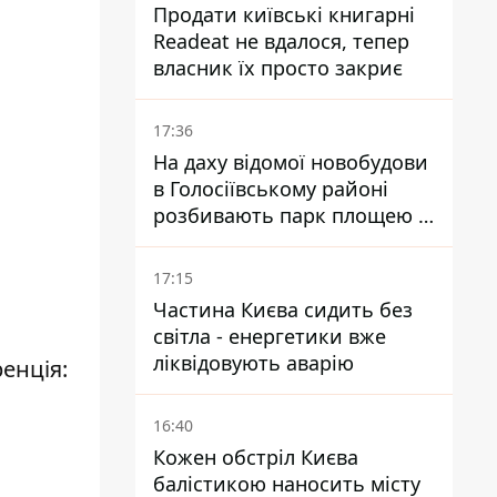
Продати київські книгарні
Readeat не вдалося, тепер
власник їх просто закриє
17:36
На даху відомої новобудови
в Голосіївському районі
розбивають парк площею в
гектар
17:15
Частина Києва сидить без
світла - енергетики вже
ліквідовують аварію
енція:
16:40
Кожен обстріл Києва
балістикою наносить місту