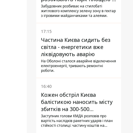
гектар
Забудовник розбиває на стилобаті
житлового комплексу зелену зону в гектар
з ігровими майданчиками та алеями.
17:15
Частина Києва сидить без
світла - енергетики вже
ліквідовують аварію
На Оболоні сталося аварійне відключення
електроенергії, тривають ремонтні
роботи.
16:40
Кожен обстріл Києва
балістикою наносить місту
збитків на 300-500
мільйонів - Петро
Заступник голови КМДА розповів про
вартість наслідків ракетних ударів і план
Пантелеєв
стійкості столиці: частину коштів на
підготовку до зими місто ще не знайшло,