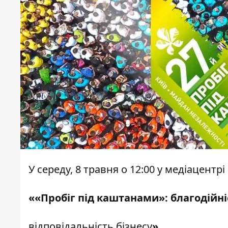
У середу, 8 травня о 12:00 у медіацент
««Пробіг під каштанами»: благодійніс
відповідальність бізнесу
»