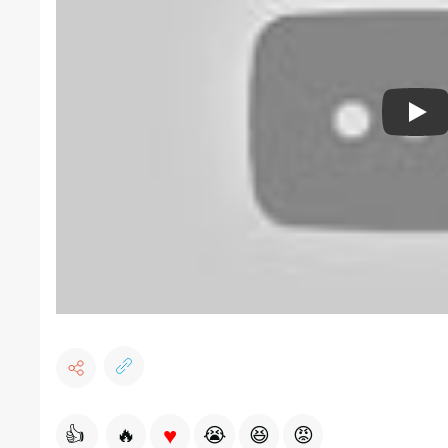
Pla
♥
👍
🔥
😭
😆
😡