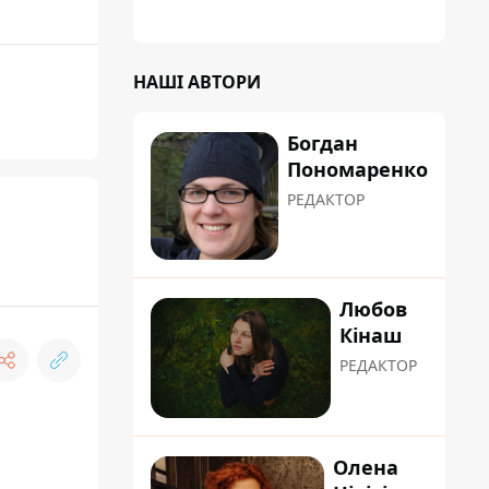
а кожен обстріл вимиває з казни міста ще
більше коштів
НАШІ АВТОРИ
Богдан
Пономаренко
РЕДАКТОР
Любов
Кінаш
РЕДАКТОР
Олена