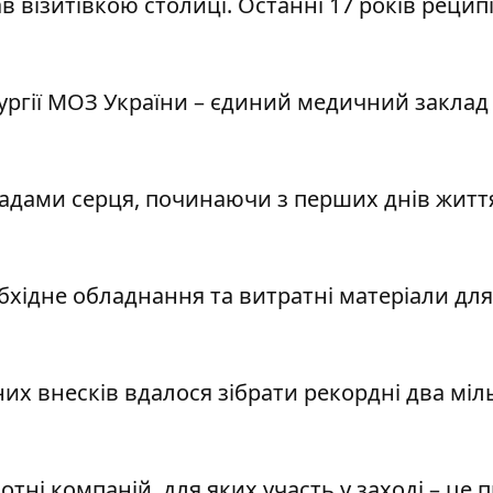
ав візитівкою столиці. Останні 17 років реци
ірургії МОЗ України – єдиний медичний заклад
вадами серця, починаючи з перших днів житт
бхідне обладнання та витратні матеріали для
их внесків вдалося зібрати рекордні два мі
отні компаній, для яких участь у заході – це 