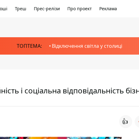
оші
Треш
Прес-релізи
Про проект
Реклама
ТОПТЕМА:
Відключення світла у столиці
ність і соціальна відповідальність біз
👍