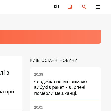
RU
КИЇВ: ОСТАННІ НОВИНИ
лі з
20:38
Сердечко не витримало
вибухів ракет - в Ірпені
ва про
померли мешканці
притулку для собак з
інвалідністю
20:05