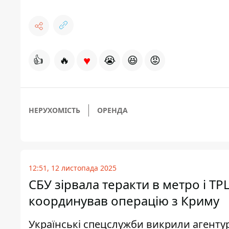
♥
👍
🔥
😭
😆
😡
НЕРУХОМІСТЬ
ОРЕНДА
12:51, 12 листопада 2025
СБУ зірвала теракти в метро і Т
координував операцію з Криму
Українські спецслужби викрили агентур