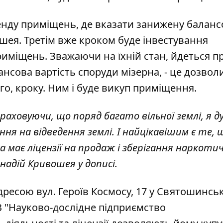
ренду приміщень, де вказати занижену баланс
ошея. Третім вже кроком буде інвестування
риміщень. Зважаючи на їхній стан, йдеться п
ансова вартість споруди мізерна, - це дозвол
о, кроку. Ним і буде викуп приміщення.
враховуючи, що поряд багато вільної землі, я д
я на відведення землі. І найцікавішим є те, 
ка має ліцензії на продаж і зберігання наркоти
ннадій Кривошея у дописі.
ресою вул. Героїв Космосу, 17 у Святошинсь
В "Науково-дослідне підприємство