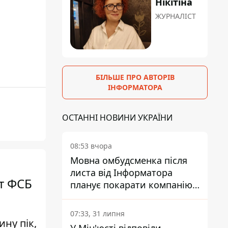
Нікітіна
ЖУРНАЛІСТ
БІЛЬШЕ ПРО АВТОРІВ
ІНФОРМАТОРА
ОСТАННІ НОВИНИ УКРАЇНИ
08:53 вчора
Мовна омбудсменка після
листа від Інформатора
нт ФСБ
планує покарати компанію-
підрядника ПриватБанку
07:33, 31 липня
ну пік,