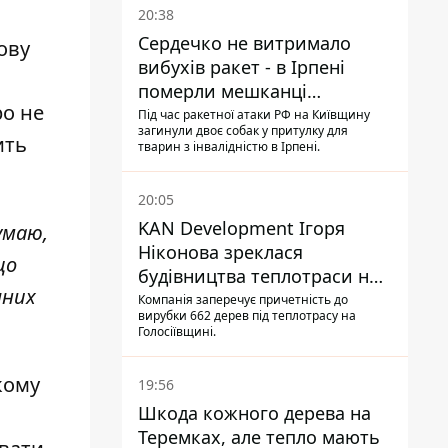
20:38
Сердечко не витримало
ову
вибухів ракет - в Ірпені
померли мешканці
ро не
притулку для собак з
Під час ракетної атаки РФ на Київщину
загинули двоє собак у притулку для
інвалідністю
ить
тварин з інвалідністю в Ірпені.
20:05
KAN Development Ігоря
умаю,
Ніконова зреклася
що
будівництва теплотраси на
чних
Теремках
Компанія заперечує причетність до
вирубки 662 дерев під теплотрасу на
Голосіївщині.
кому
19:56
Шкода кожного дерева на
Теремках, але тепло мають