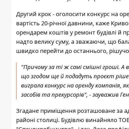
Другий крок - оголосити конкурс на о
вартість 20-річної давнини, каже Крив
орендарем коштів у ремонт будівлі й п
надто велику суму, а зважаючи, що бал
швидко перейти до останнього, рішучог
"Причому за ті ж самі смішні гроші. А 
що згодом ще й подадуть проєкт рішенн
виграла конкурс на оренду компанія, я
засобів та прекурсорів", - зауважив Ге
Згадане приміщення розташоване за ад
районі столиці. Будівлю винайняло ТО