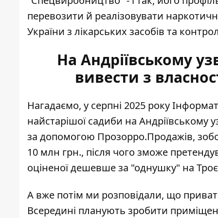
"Спецвиробництво" - і так, його профіл
перевозити й реалізовувати наркотичні
України з лікарських засобів та контро
На Андріївському уз
вивести з власнос
Нагадаємо, у серпні 2025 року Інформат
найстарішої садиби на Андріївському у
за допомогою Прозорро.Продажів, зобов
10 млн грн., після чого зможе претенд
оціненої дешевше за "однушку" на Тро
А вже потім ми розповідали, що прива
Всередині планують зробити приміщення