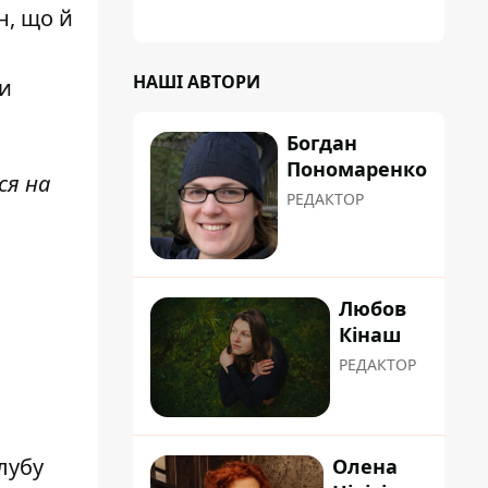
планували пізніше отримати "в
н, що й
обслуговування" земельну ділянку
НАШІ АВТОРИ
ти
Богдан
Пономаренко
ся на
РЕДАКТОР
Любов
Кінаш
РЕДАКТОР
лубу
Олена