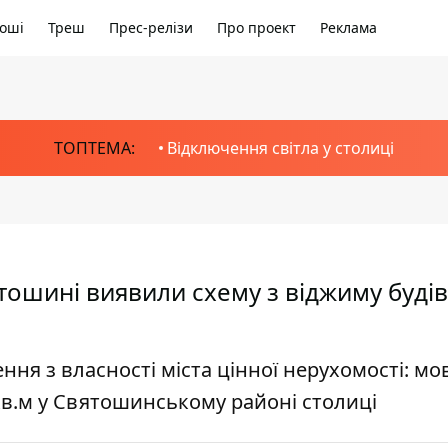
оші
Треш
Прес-релізи
Про проект
Реклама
ТОПТЕМА:
Відключення світла у столиці
тошині виявили схему з віджиму будів
ння з власності міста цінної нерухомості: мо
в.м у Святошинському районі столиці