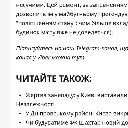
несучими. Цей ремонт, за запевненням 
дозволить їм у майбутньому претендува
"поліпшенням стану": чим більше вкла
будинок місту вже не доведеться).
Підписуйтесь на наш
Telegram-канал
, щ
канал у Viber можна
тут
.
ЧИТАЙТЕ ТАКОЖ:
Жертва занепаду: у Києві виставили
Незалежності
У Дніпровському районі Києва вик
Чи будуватиме ФК Шахтар новий дома