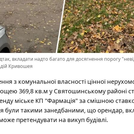
ідтак, вкладати надто багато для досягнення порогу "нев
адій Кривошея
ння з комунальної власності цінної нерухомо
ощею 369,8 кв.м у Святошинському районі ст
ренду міське КП "Фармація" за смішною ставко
ння були такими занедбаними, що орендар, в
зможе претендувати на викуп будівлі.