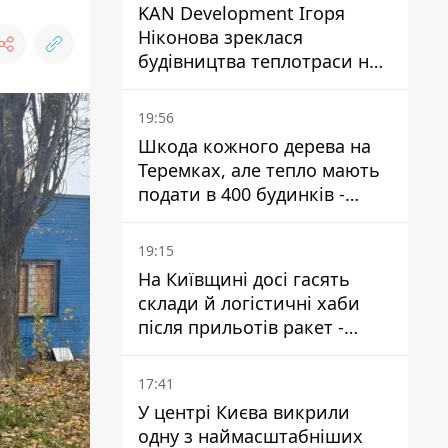
KAN Development Ігоря
Ніконова зреклася
будівництва теплотраси на
Теремках
19:56
Шкода кожного дерева на
Теремках, але тепло мають
подати в 400 будинків -
депутатка Київради
19:15
На Київщині досі гасять
склади й логістичні хаби
після прильотів ракет -
ДСНС
17:41
У центрі Києва викрили
одну з наймасштабніших