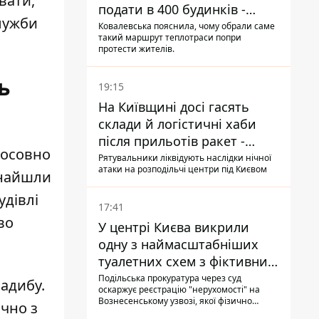
вати,
подати в 400 будинків -
служби
депутатка Київради
Ковалевська пояснила, чому обрали саме
такий маршрут теплотраси попри
протести жителів.
ь
19:15
На Київщині досі гасять
склади й логістичні хаби
після прильотів ракет -
тосовно
ДСНС
Рятувальники ліквідують наслідки нічної
атаки на розподільчі центри під Києвом
знайшли
удівлі
17:41
во
У центрі Києва викрили
одну з наймасштабніших
туалетних схем з фіктивним
будинком
Подільська прокуратура через суд
садибу
.
оскаржує реєстрацію "нерухомості" на
Вознесенському узвозі, якої фізично
ючно з
ніколи не існувало: під неї, ймовірно,