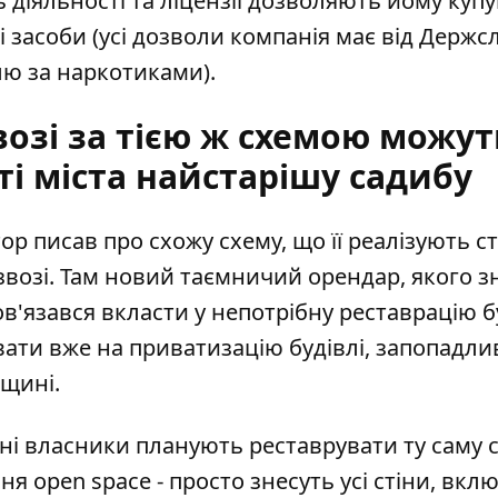
ь діяльності та ліцензії дозволяють йому купу
 засоби (усі дозволи компанія має від Держ
лю за наркотиками).
возі за тією ж схемою можут
ті міста найстарішу садибу
ор писав про схожу схему, що її реалізують с
звозі
. Там новий таємничий орендар, якого 
'язався вкласти у непотрібну реставрацію б
увати вже на приватизацію будівлі, запопадли
єщині.
тні власники планують
реставрувати ту саму 
 open space - просто знесуть усі стіни, вкл