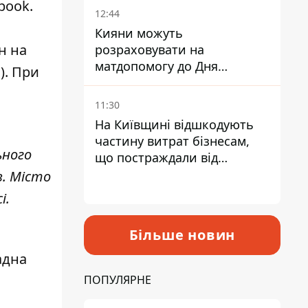
book.
12:44
Кияни можуть
н на
розраховувати на
матдопомогу до Дня
). При
незалежності - кому її
дадуть
11:30
На Київщині відшкодують
частину витрат бізнесам,
ьного
що постраждали від
прильотів ракет
в. Місто
і.
Більше новин
ю
адна
ПОПУЛЯРНЕ