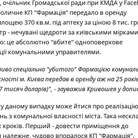
, очільник Громадської ради при КМДА у Face
столичне КП "Фармація" передало в оренду
лощею 370 кв.м. під аптеку за ціною 8 тис. гр
етр - нечувані щедроти за київськими мірками
о: це абсолютно "вбите" одноповерхове
ції комунальними управителями.
жливо спеціально "убитого" Фармацією комунал
ості м. Києва передав в оренду аж на 25 рокі
57 тисяч доларів)", - зауважив Кривошея у допис
 у даному випадку може йтися про реалізаці
ь з комунальної власності міста. Така нескл
х кроків. Перший - довести приміщення до
ти належне, чудово впоралося КП "Фармація".