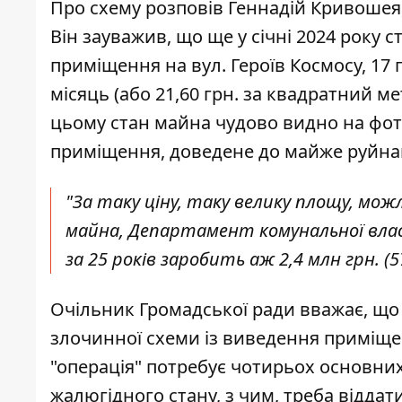
Про схему
розповів Геннадій Кривошея
Він зауважив, що ще у січні 2024 року 
приміщення на вул. Героїв Космосу, 17 п
місяць (або 21,60 грн. за квадратний м
цьому стан майна чудово видно на фот
приміщення, доведене до майже руйна
"За таку ціну, таку велику площу, мо
майна, Департамент комунальної власн
за 25 років заробить аж 2,4 млн грн. (
Очільник Громадської ради вважає, що
злочинної схеми із виведення приміщен
"операція" потребує чотирьох основни
жалюгідного стану, з чим, треба відда