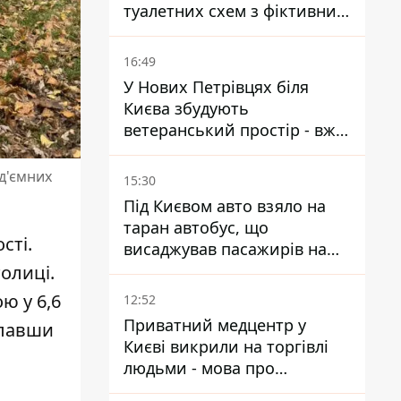
туалетних схем з фіктивним
будинком
16:49
У Нових Петрівцях біля
Києва збудують
ветеранський простір - вже
знайшли проєктанта
ід'ємних
15:30
Під Києвом авто взяло на
таран автобус, що
сті.
висаджував пасажирів на
зупинці - пасажирка в
олиці.
лікарні
ю у 6,6
12:52
Приватний медцентр у
клавши
Києві викрили на торгівлі
людьми - мова про
сурогатне материнство