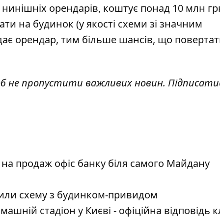
нинішніх орендарів, коштує понад 10 млн гр
ти на будинок (у якості схеми зі значним
дає орендар, тим більше шансів, що поверта
об не пропустити важливих новин. Підписати
 на продаж офіс банку біля самого Майдану
рили схему з будинком-привидом
шній стадіон у Києві - офіційна відповідь к