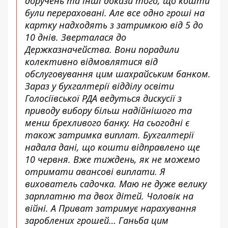
доручень та інші докази того, що кошти
були перераховані. Але все одно гроші на
картку надходять з затримкою від 5 до
10 днів. Зверталася до
Держказначейства. Вони порадили
колективно відмовлятися від
обслуговування цим шахрайським банком.
Зараз у бухгалтерії відділу освіти
Голосіївської РДА ведуться дискусії з
приводу вибору більш надійнішого та
менш брехливого банку. На сьогодні є
також затримка виплат. Бухгалтерії
надала дані, що кошти відправлено ще
10 червня. Вже тиждень, як не можемо
отримати авансові виплати. Я
вихователь садочка. Маю не дуже велику
зарплатню та двох дітей. Чоловік на
війні. А Приват затримує нарахування
зароблених грошей… Ганьба цим