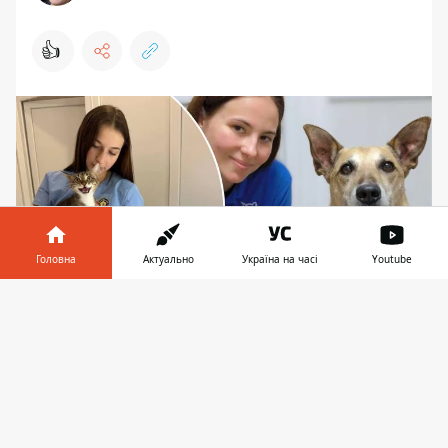
👍
Головна
Актуально
Україна на часі
Youtube
Інформатор у
Завантажити
телефоні
👉
Вакцинувати можна будь-яку за розміром
тварину, важливо лише, щоб власники
дотримувались правил безпечного поводження
У вівторок, 18 червня, кияни зможуть