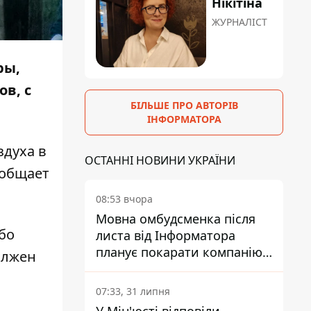
Нікітіна
ЖУРНАЛІСТ
ры,
ов, с
БІЛЬШЕ ПРО АВТОРІВ
ІНФОРМАТОРА
здуха в
ОСТАННІ НОВИНИ УКРАЇНИ
общает
08:53 вчора
Мовна омбудсменка після
бо
листа від Інформатора
планує покарати компанію-
олжен
підрядника ПриватБанку
07:33, 31 липня