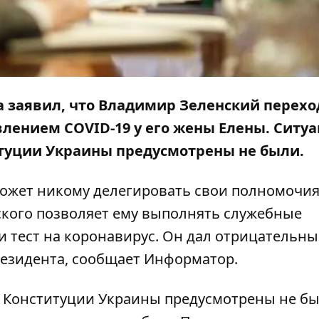
а заявил, что Владимир Зеленский перехо
влением COVID-19 у его жены Елены. Ситу
итуции Украины предусмотрены не были.
может никому делегировать свои полномочия
кого позволяет ему выполнять служебные
ли тест на коронавирус. Он дал отрицательн
резидента, сообщает
Информатор
.
 Конституции Украины предусмотрены не бы