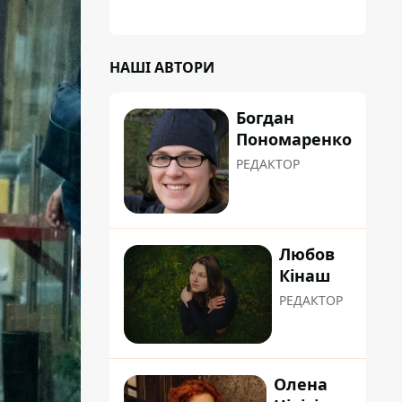
планували пізніше отримати "в
обслуговування" земельну ділянку
НАШІ АВТОРИ
Богдан
Пономаренко
РЕДАКТОР
Любов
Кінаш
РЕДАКТОР
Олена