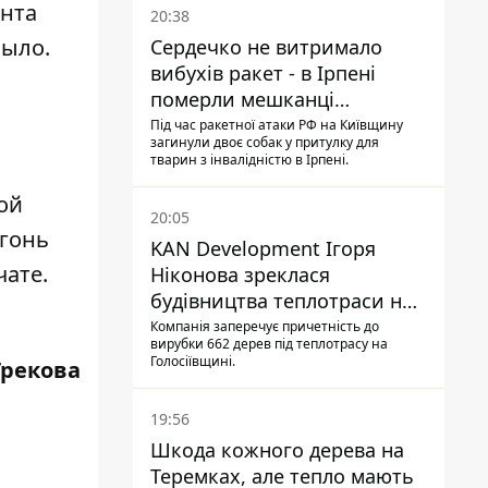
ента
20:38
было.
Сердечко не витримало
вибухів ракет - в Ірпені
померли мешканці
и
притулку для собак з
Під час ракетної атаки РФ на Київщину
загинули двоє собак у притулку для
інвалідністю
тварин з інвалідністю в Ірпені.
ой
20:05
огонь
KAN Development Ігоря
чате.
Ніконова зреклася
будівництва теплотраси на
Теремках
Компанія заперечує причетність до
вирубки 662 дерев під теплотрасу на
Голосіївщині.
Грекова
19:56
Шкода кожного дерева на
Теремках, але тепло мають