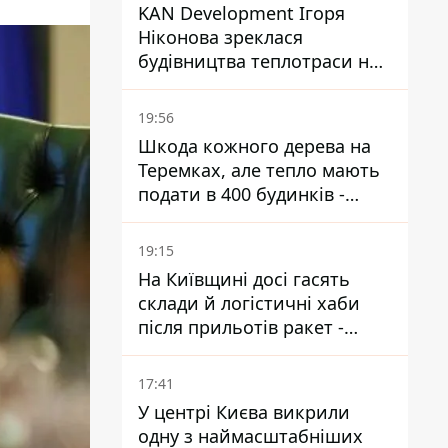
KAN Development Ігоря
Ніконова зреклася
будівництва теплотраси на
Теремках
19:56
Шкода кожного дерева на
Теремках, але тепло мають
подати в 400 будинків -
депутатка Київради
19:15
На Київщині досі гасять
склади й логістичні хаби
після прильотів ракет -
ДСНС
17:41
У центрі Києва викрили
одну з наймасштабніших