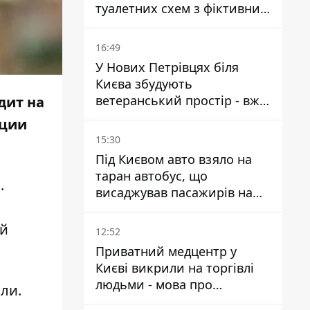
туалетних схем з фіктивним
будинком
16:49
У Нових Петрівцях біля
Києва збудують
ветеранський простір - вже
дит на
знайшли проєктанта
ации
15:30
Під Києвом авто взяло на
таран автобус, що
.
висаджував пасажирів на
зупинці - пасажирка в
лікарні
ый
12:52
Приватний медцентр у
Києві викрили на торгівлі
людьми - мова про
ли.
сурогатне материнство