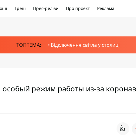
оші
Треш
Прес-релізи
Про проект
Реклама
ТОПТЕМА:
Відключення світла у столиці
 особый режим работы из-за корона
👍