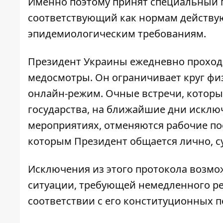
Именно поэтому принят специальный 
соответствующий как нормам действую
эпидемиологическим требованиям.
Президент Украины ежедневно проходи
медосмотры. Он ограничивает круг фи
онлайн-режим. Очные встречи, которы
государства, на ближайшие дни исключ
мероприятиях, отменяются рабочие пое
которым Президент общается лично, с
Исключения из этого протокола возмо
ситуации, требующей немедленного ре
соответствии с его конституционных 