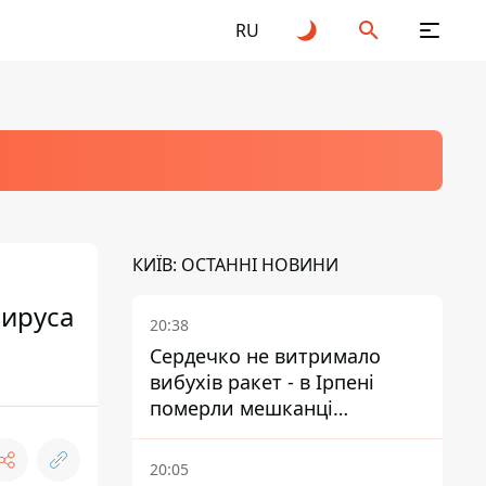
RU
КИЇВ: ОСТАННІ НОВИНИ
вируса
20:38
Сердечко не витримало
вибухів ракет - в Ірпені
померли мешканці
притулку для собак з
інвалідністю
20:05