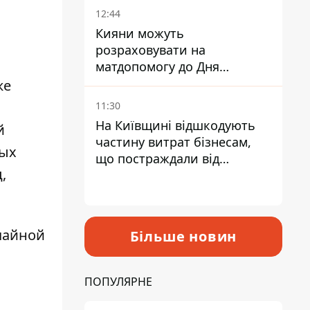
12:44
Кияни можуть
розраховувати на
матдопомогу до Дня
незалежності - кому її
же
дадуть
11:30
На Київщині відшкодують
й
частину витрат бізнесам,
вых
що постраждали від
,
прильотів ракет
чайной
Більше новин
ПОПУЛЯРНЕ