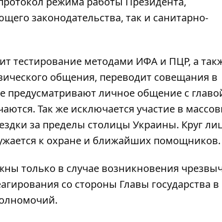
протокол режима работы Президента,
щего законодательства, так и санитарно-
т тестирование методами ИФА и ПЦР, а так
зического общения, переводит совещания в
е предусматривают личное общение с главо
аются. Так же исключается участие в массо
здки за пределы столицы Украины. Круг лиц
ужается к охране и ближайших помощников.
жны только в случае возникновения чрезвы
агирования со стороны Главы государства в
полномочий.