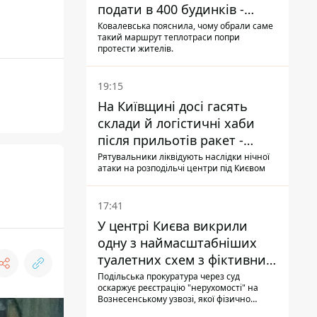
подати в 400 будинків -
депутатка Київради
Ковалевська пояснила, чому обрали саме
такий маршрут теплотраси попри
протести жителів.
19:15
На Київщині досі гасять
склади й логістичні хаби
після прильотів ракет -
ДСНС
Рятувальники ліквідують наслідки нічної
атаки на розподільчі центри під Києвом
17:41
У центрі Києва викрили
одну з наймасштабніших
туалетних схем з фіктивним
будинком
Подільська прокуратура через суд
оскаржує реєстрацію "нерухомості" на
Вознесенському узвозі, якої фізично
ніколи не існувало: під неї, ймовірно,