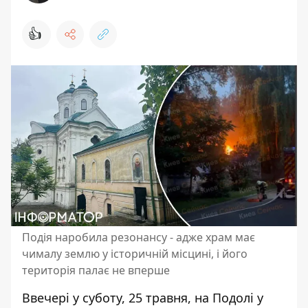
👍
Подія наробила резонансу - адже храм має
чималу землю у історичній місцині, і його
територія палає не вперше
Ввечері у суботу, 25 травня, на Подолі у