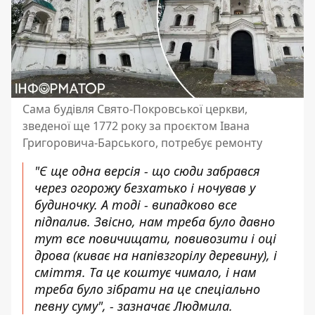
Сама будівля Свято-Покровської церкви,
зведеної ще 1772 року за проєктом Івана
Григоровича-Барського, потребує ремонту
"Є ще одна версія - що сюди забрався
через огорожу безхатько і ночував у
будиночку. А тоді - випадково все
підпалив. Звісно, нам треба було давно
тут все повичищати, повивозити і оці
дрова (киває на напівзгорілу деревину), і
сміття. Та це коштує чимало, і нам
треба було зібрати на це спеціально
певну суму", - зазначає Людмила.