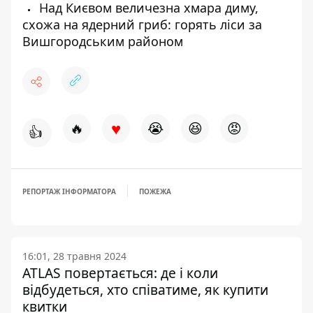
Над Києвом величезна хмара диму,
схожа на ядерний гриб: горять ліси за
Вишгородським районом
♥
🔥
😭
😆
😡
👍
РЕПОРТАЖ ІНФОРМАТОРА
ПОЖЕЖА
16:01, 28 травня 2024
ATLAS повертається: де і коли
відбудеться, хто співатиме, як купити
квитки