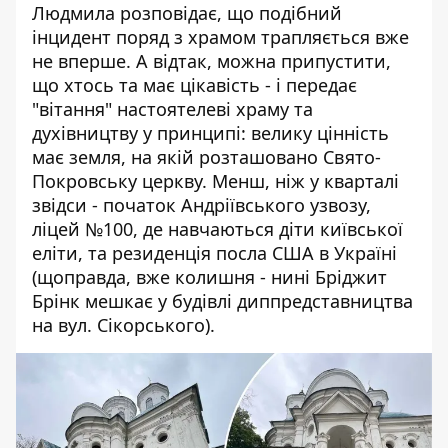
Людмила розповідає, що подібний
інцидент поряд з храмом трапляється вже
не вперше. А відтак, можна припустити,
що хтось та має цікавість - і передає
"вітання" настоятелеві храму та
духівництву у принципі: велику цінність
має земля, на якій розташовано Свято-
Покровську церкву. Менш, ніж у кварталі
звідси - початок Андріївського узвозу,
ліцей №100, де навчаються діти київської
еліти, та резиденція посла США в Україні
(щоправда, вже колишня - нині Бріджит
Брінк мешкає у будівлі диппредставництва
на вул. Сікорського).