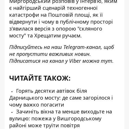
Миргородський розповів у інтерв’ю, яким
є найгірший сценарій техногенної
катастрофи на Поштовій площі, як її
відвернути і чому в публічному просторі
з’явилася версія з опорою "скляного
мосту" та Хрещатим ручаєм.
Підписуйтесь на наш
Telegram-канал
, щоб
не пропустити важливих новин.
Підписатися на канал у Viber можна
тут
.
ЧИТАЙТЕ ТАКОЖ:
Горять десятки автівок біля
Дарницького мосту: де саме загорілося і
чому важко погасити
Зачиніть вікна та менше виходьте на
вулицю: пожежа у Вишгородському
районі може труїти повітря