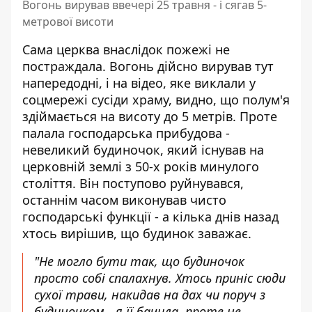
Вогонь вирував ввечері 25 травня - і сягав 5-
метрової висоти
Сама церква внаслідок пожежі не
постраждала. Вогонь дійсно вирував тут
напередодні, і на відео, яке виклали у
соцмережі сусіди храму, видно, що полум'я
здіймається на висоту до 5 метрів. Проте
палала господарська прибудова -
невеликий будиночок, який існував на
церковній землі з 50-х років минулого
століття. Він поступово руйнувався,
останнім часом виконував чисто
господарські функції - а кілька днів назад
хтось вирішив, що будинок заважає.
"Не могло бути так, що будиночок
просто собі спалахнув. Хтось приніс сюди
сухої трави, накидав на дах чи поруч з
будиночком - я її бачила, проте не