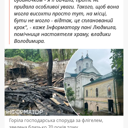
придала особливої уваги. Такого, щоб вона
могла висохти просто тут, на місці,
бути не могло - відтак, це спланований
крок", - каже Інформатору пані Людмила,
помічниця настоятеля храму, владики
Володимира.
Горіла господарська споруда за флігелем,
зведена близько 70 років тому