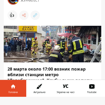
ЖУРНАЛІСТ
👍
28 марта около 17:00
возник пожар
вблизи станции метро
"Левобережная"
. Клубы дыма валили
над подземкой и торговыми рядами.
Вход и выход перекрыты.
Головна
Актуально
Україна на часі
Youtube
Вызов на Службу спасения "101" поступил
Інформатор у
Завантажити