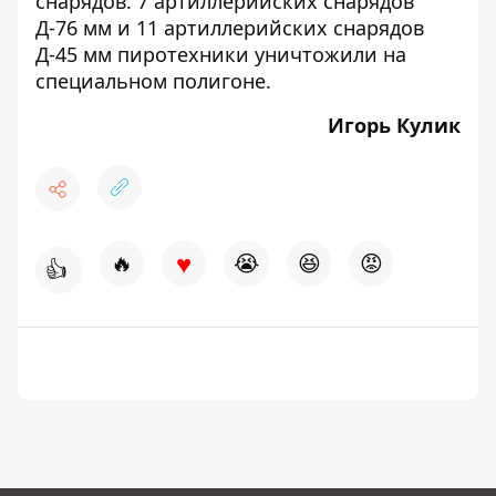
снарядов
. 7
артиллерийских снарядов
Д-76 мм и 11 артиллерийских снарядов
Д-45 мм пиротехники уничтожили на
специальном полигоне.
Игорь Кулик
♥
🔥
😭
😆
😡
👍