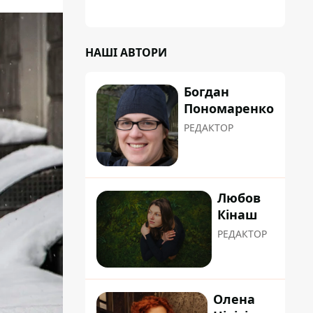
планували пізніше отримати "в
обслуговування" земельну ділянку
НАШІ АВТОРИ
Богдан
Пономаренко
РЕДАКТОР
Любов
Кінаш
РЕДАКТОР
Олена