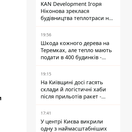
KAN Development Ігоря
Ніконова зреклася
будівництва теплотраси на
Теремках
19:56
Шкода кожного дерева на
Теремках, але тепло мають
подати в 400 будинків -
депутатка Київради
19:15
На Київщині досі гасять
склади й логістичні хаби
після прильотів ракет -
и
ДСНС
17:41
У центрі Києва викрили
одну з наймасштабніших