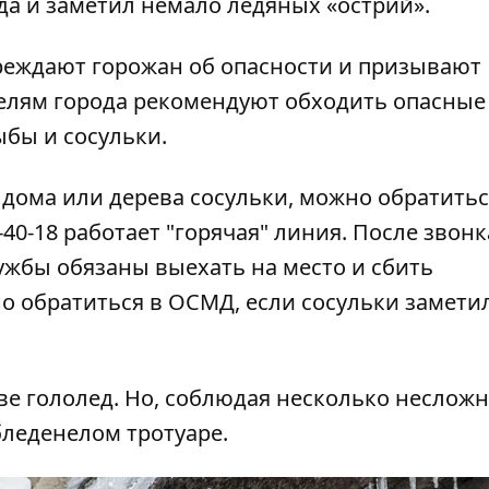
а и заметил немало ледяных «острий».
реждают горожан об опасности и призывают
лям города рекомендуют обходить опасные
ыбы и сосульки.
дома или дерева сосульки, можно обратитьс
-40-18 работает "горячая" линия. После звонк
жбы обязаны выехать на место и сбить
о обратиться в ОСМД, если сосульки замети
ве гололед. Но, соблюдая несколько
неслож
бледенелом тротуаре.