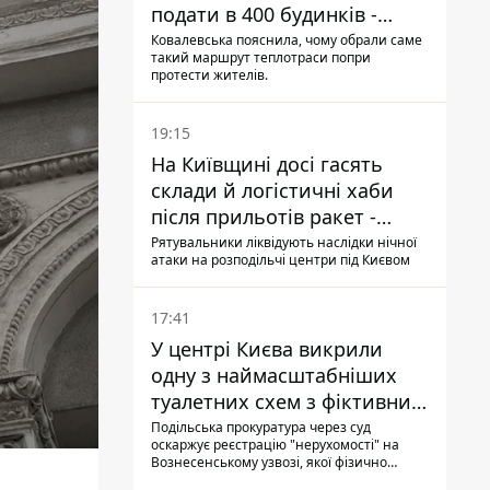
подати в 400 будинків -
депутатка Київради
Ковалевська пояснила, чому обрали саме
такий маршрут теплотраси попри
протести жителів.
19:15
На Київщині досі гасять
склади й логістичні хаби
після прильотів ракет -
ДСНС
Рятувальники ліквідують наслідки нічної
атаки на розподільчі центри під Києвом
17:41
У центрі Києва викрили
одну з наймасштабніших
туалетних схем з фіктивним
будинком
Подільська прокуратура через суд
оскаржує реєстрацію "нерухомості" на
Вознесенському узвозі, якої фізично
ніколи не існувало: під неї, ймовірно,