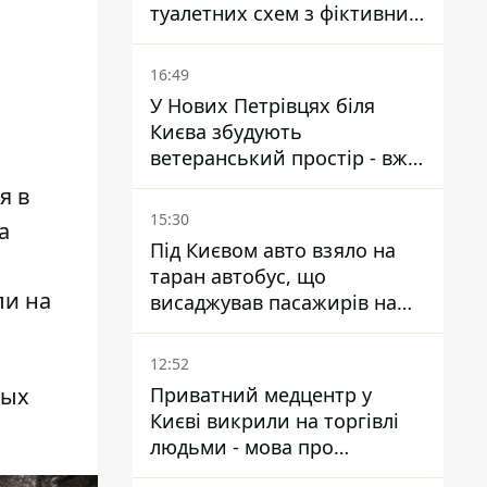
туалетних схем з фіктивним
будинком
16:49
У Нових Петрівцях біля
Києва збудують
ветеранський простір - вже
знайшли проєктанта
я в
15:30
а
Під Києвом авто взяло на
таран автобус, що
ли на
висаджував пасажирів на
зупинці - пасажирка в
лікарні
12:52
ных
Приватний медцентр у
Києві викрили на торгівлі
людьми - мова про
сурогатне материнство