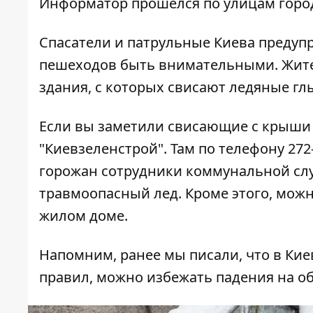
Информатор
прошелся по улицам город
Спасатели и патрульные Киева предуп
пешеходов быть внимательными. Жите
здания, с которых свисают ледяные гл
Если вы заметили свисающие с крыши 
"Киевзеленстрой". Там по телефону 272
горожан сотрудники коммунальной слу
травмоопасный лед. Кроме этого, можн
жилом доме.
Напомним, ранее мы писали, что в Кие
правил
, можно избежать падения на о