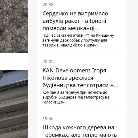
20:38
Сердечко не витримало
вибухів ракет - в Ірпені
померли мешканці
притулку для собак з
Під час ракетної атаки РФ на Київщину
загинули двоє собак у притулку для
інвалідністю
тварин з інвалідністю в Ірпені.
20:05
KAN Development Ігоря
Ніконова зреклася
будівництва теплотраси на
Теремках
Компанія заперечує причетність до
вирубки 662 дерев під теплотрасу на
Голосіївщині.
19:56
Шкода кожного дерева на
Теремках, але тепло мають