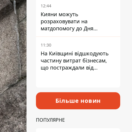
12:44
Кияни можуть
розраховувати на
матдопомогу до Дня
незалежності - кому її
дадуть
11:30
На Київщині відшкодують
частину витрат бізнесам,
що постраждали від
прильотів ракет
Більше новин
ПОПУЛЯРНЕ