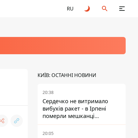
RU
КИЇВ: ОСТАННІ НОВИНИ
20:38
Сердечко не витримало
вибухів ракет - в Ірпені
померли мешканці
притулку для собак з
інвалідністю
20:05