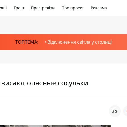
оші
Треш
Прес-релізи
Про проект
Реклама
ТОПТЕМА:
Відключення світла у столиці
свисают опасные сосульки
👍