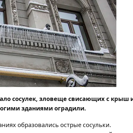
ало сосулек, зловеще свисающих с крыш 
ногими зданиями оградили.
аниях образовались острые сосульки.