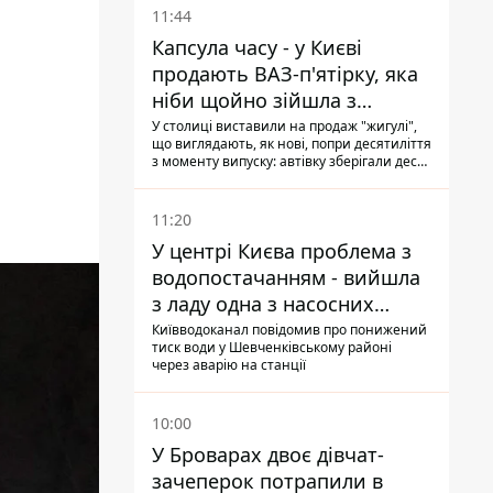
11:44
Капсула часу - у Києві
продають ВАЗ-п'ятірку, яка
ніби щойно зійшла з
конвейєра
У столиці виставили на продаж "жигулі",
що виглядають, як нові, попри десятиліття
з моменту випуску: автівку зберігали десь
у гаражі, вона навіть зберегла "рідну" гуму
11:20
У центрі Києва проблема з
водопостачанням - вийшла
з ладу одна з насосних
станцій
Київводоканал повідомив про понижений
тиск води у Шевченківському районі
через аварію на станції
10:00
У Броварах двоє дівчат-
зачеперок потрапили в