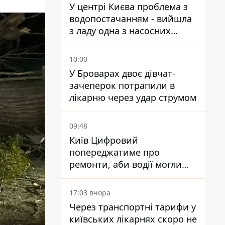
У центрі Києва проблема з
водопостачанням - вийшла
з ладу одна з насосних
станцій
10:00
У Броварах двоє дівчат-
зачеперок потрапили в
лікарню через удар струмом
09:48
Київ Цифровий
попереджатиме про
ремонти, аби водії могли
уникати ділянок із заторами
17:03 вчора
Через транспортні тарифи у
київських лікарнях скоро не