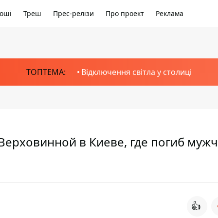
оші
Треш
Прес-релізи
Про проект
Реклама
ТОПТЕМА:
Відключення світла у столиці
Верховинной в Киеве, где погиб мужч
👍