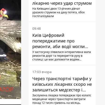
лікарню через удар струмом
На Київщині двох 13-річних дівчат
уразило струмом на даху потяга, обох
госпіталізували
09:48
Київ Цифровий
попереджатиме про
ремонти, аби водії могли
уникати ділянок із заторами
У застосунку зʼявилася інтерактивна мапа
ремонтів доріг та перекриттів руху в
столиці: це має допомогти водіям
сформувати маршрути руху таким чином,
щоб не потрапити в затор
17:03 вчора
Через транспортні тарифи у
київських лікарнях скоро не
залишиться медсестер і
санітарок - професор
Заслужена лікарка попереджає про колапс
медицини через транспортні витрати
Голубовська
понад 12 тисяч гривень на місяць.