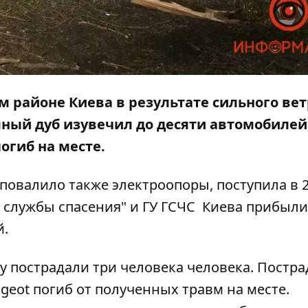
ом районе Киева в результате сильного ве
ный дуб изувечил до десяти автомобилей,
огиб на месте.
повалило также электроопоры, поступила в 2
 службы спасения" и ГУ ГСЧС Киева прибыли
й.
у пострадали три человека человека. Постр
eot погиб от полученных травм на месте
.