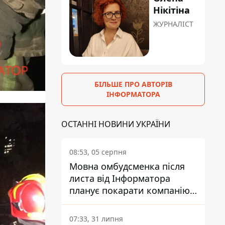
Нікітіна
ЖУРНАЛІСТ
БІЛЬШЕ ПРО АВТОРІВ
ІНФОРМАТОРА
ОСТАННІ НОВИНИ УКРАЇНИ
08:53, 05 серпня
Мовна омбудсменка після
листа від Інформатора
планує покарати компанію-
підрядника ПриватБанку
07:33, 31 липня