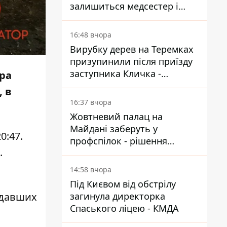
залишиться медсестер і
санітарок - професор
Голубовська
16:48 вчора
Вирубку дерев на Теремках
призупинили після приїзду
заступника Кличка -
тра
почався діалог
 в
16:37 вчора
Жовтневий палац на
Майдані заберуть у
0:47.
профспілок - рішення
.
Господарського суду
14:58 вчора
Під Києвом від обстрілу
загинула директорка
адавших
Спаського ліцею - КМДА