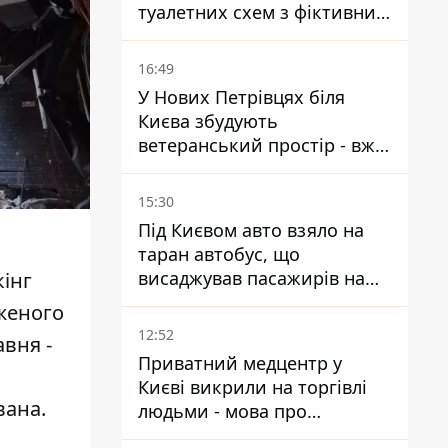
туалетних схем з фіктивним
будинком
16:49
У Нових Петрівцях біля
Києва збудують
ветеранський простір - вже
знайшли проєктанта
15:30
Під Києвом авто взяло на
таран автобус, що
висаджував пасажирів на
кінг
зупинці - пасажирка в
дженого
лікарні
12:52
авня -
Приватний медцентр у
Києві викрили на торгівлі
вана.
людьми - мова про
сурогатне материнство