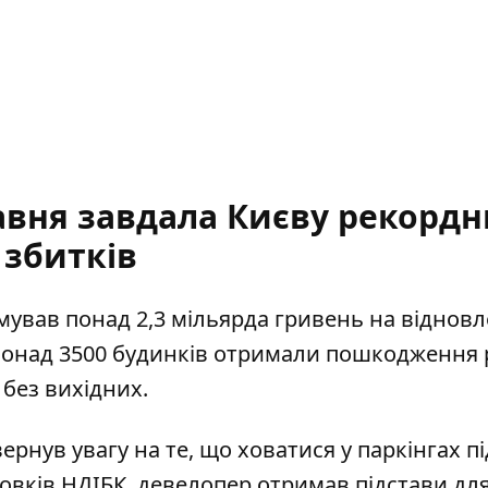
авня завдала Києву рекордн
збитків
мував понад 2,3 мільярда гривень на віднов
Понад 3500 будинків отримали пошкодження 
 без вихідних.
ернув увагу на те, що ховатися у паркінгах пі
новків НДІБК, девелопер отримав підстави дл