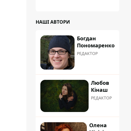
планували пізніше отримати "в
обслуговування" земельну ділянку
НАШІ АВТОРИ
Богдан
Пономаренко
РЕДАКТОР
Любов
Кінаш
РЕДАКТОР
Олена