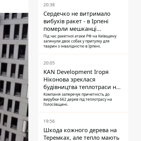
20:38
Сердечко не витримало
вибухів ракет - в Ірпені
померли мешканці
притулку для собак з
Під час ракетної атаки РФ на Київщину
загинули двоє собак у притулку для
інвалідністю
тварин з інвалідністю в Ірпені.
20:05
KAN Development Ігоря
Ніконова зреклася
будівництва теплотраси на
Теремках
Компанія заперечує причетність до
вирубки 662 дерев під теплотрасу на
Голосіївщині.
19:56
Шкода кожного дерева на
Теремках, але тепло мають