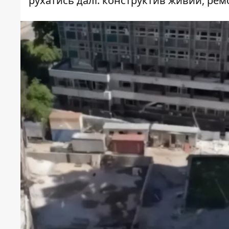
рухатись далі: конструктив живий, ре