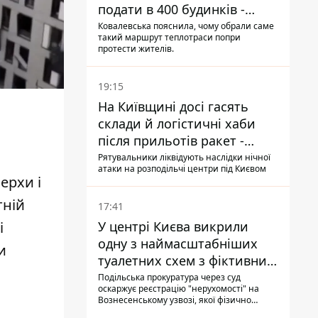
подати в 400 будинків -
депутатка Київради
Ковалевська пояснила, чому обрали саме
такий маршрут теплотраси попри
протести жителів.
19:15
На Київщині досі гасять
склади й логістичні хаби
після прильотів ракет -
ДСНС
Рятувальники ліквідують наслідки нічної
атаки на розподільчі центри під Києвом
ерхи і
тній
17:41
У центрі Києва викрили
і
одну з наймасштабніших
и
туалетних схем з фіктивним
будинком
Подільська прокуратура через суд
оскаржує реєстрацію "нерухомості" на
Вознесенському узвозі, якої фізично
ніколи не існувало: під неї, ймовірно,