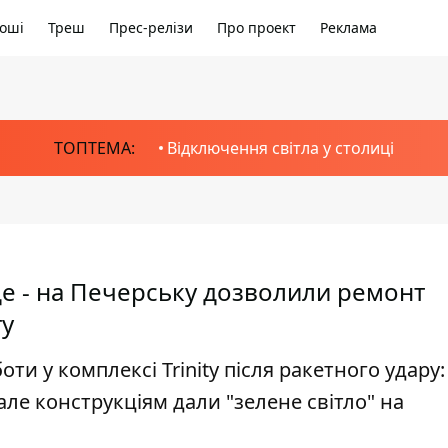
оші
Треш
Прес-релізи
Про проект
Реклама
ТОПТЕМА:
Відключення світла у столиці
е - на Печерську дозволили ремонт
гу
и у комплексі Trinity після ракетного удару:
але конструкціям дали "зелене світло" на