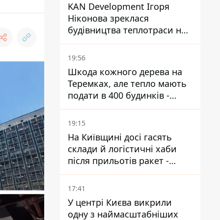
KAN Development Ігоря
Ніконова зреклася
будівництва теплотраси на
Теремках
19:56
Шкода кожного дерева на
Теремках, але тепло мають
подати в 400 будинків -
депутатка Київради
19:15
На Київщині досі гасять
склади й логістичні хаби
після прильотів ракет -
ДСНС
17:41
У центрі Києва викрили
одну з наймасштабніших