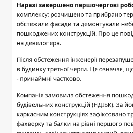
Наразі завершено першочергові роб
комплексу: розчищено та прибрано тери
обстежили фасади та демонтували неб
пошкоджених конструкцій. Про це пов
на девелопера.
Після обстеження інженерії перезапуще
в будинку третьої черги. Це означає,
- принаймні частково.
Компанія замовила обстеження пошкод
будівельних конструкцій (НДІБК). За й
каркасним конструкціях зафіксовано т
фахверку та балки на рівні першого по