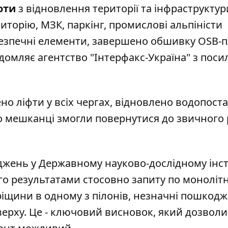
оти
з відновлення території та інфраструктур
торію, МЗК, паркінг, промислові альпіністи
езпечні елементи, завершено обшивку OSB-
ідомляє
агентство "Інтерфакс-Україна"
з поси
но ліфти у всіх чергах, відновлено водопост
 що мешканці змогли повернутися до звичного
жень у Державному науково-дослідному інст
ого результатами стосовно запиту по моноліт
ріщини в одному з пілонів, незначні пошкод
верху. Це - ключовий висновок, який дозвол