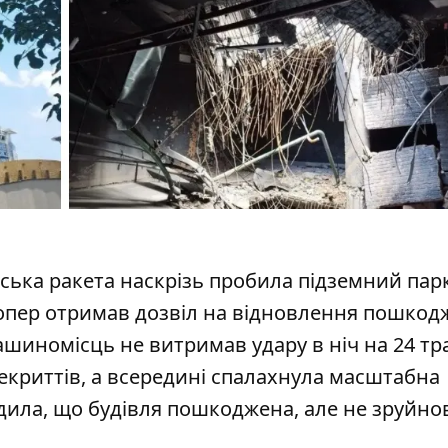
йська ракета наскрізь пробила підземний пар
елопер отримав дозвіл на відновлення пошко
машиномісць
не витримав удару в ніч на 24 тр
екриттів, а всередині спалахнула масштабна
дила, що будівля пошкоджена, але не зруйно