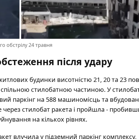
го обстрілу 24 травня
бстеження після удару
тлових будинки висотністю 21, 20 та 23 пов
і спільною стилобатною частиною. У стилоба
вий паркінг на 588 машиномісць та вбудован
 через стилобат ракета і пройшла - пробивш
йнування на кількох рівнях.
кет влучила у підземний паркінг комплексу,