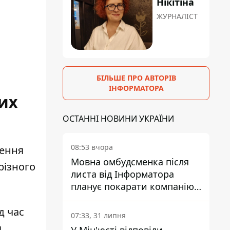
Нікітіна
ЖУРНАЛІСТ
БІЛЬШЕ ПРО АВТОРІВ
ІНФОРМАТОРА
их
ОСТАННІ НОВИНИ УКРАЇНИ
08:53 вчора
лення
Мовна омбудсменка після
різного
листа від Інформатора
планує покарати компанію-
підрядника ПриватБанку
д час
07:33, 31 липня
я