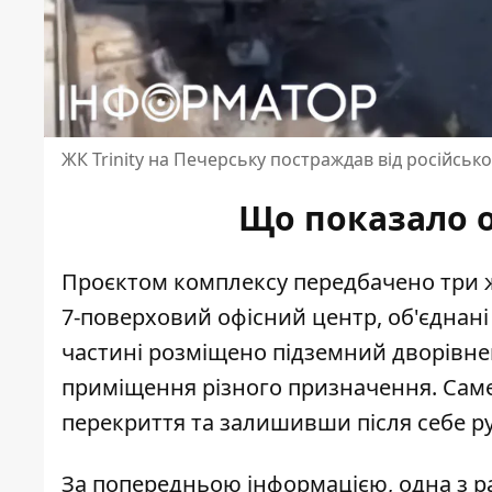
ЖК Trinity на Печерську постраждав від російсько
Що показало о
Проєктом комплексу передбачено три жи
7-поверховий офісний центр, об'єднан
частині розміщено підземний дворівне
приміщення різного призначення. Саме
перекриття та залишивши після себе ру
За попередньою інформацією, одна з ра