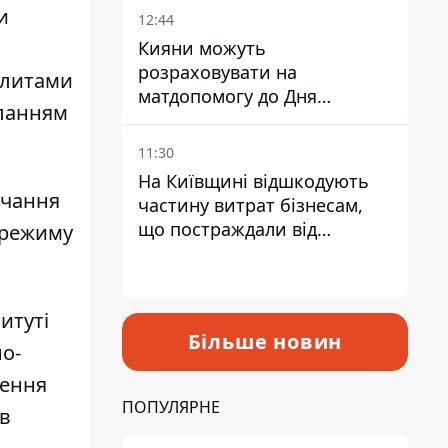
и
12:44
Кияни можуть
розраховувати на
плитами
матдопомогу до Дня
ланням
незалежності - кому її
дадуть
11:30
На Київщині відшкодують
ачання
частину витрат бізнесам,
що постраждали від
 режиму
прильотів ракет
итуті
Більше новин
но-
ження
ПОПУЛЯРНЕ
ив