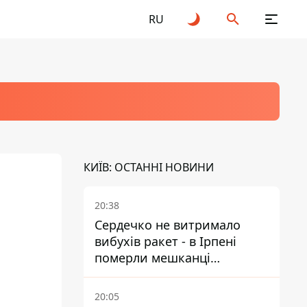
RU
КИЇВ: ОСТАННІ НОВИНИ
20:38
Сердечко не витримало
вибухів ракет - в Ірпені
померли мешканці
притулку для собак з
інвалідністю
20:05