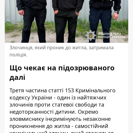
Злочинця, який проник до житла, затримала
поліція.
Що чекає на підозрюваного
далі
Третя частина статті 153 Кримінального
кодексу України - один із найтяжчих
злочинів проти статевої свободи та
недоторканності дитини. Окремо
зловмиснику інкримінують незаконне
проникнення до житла - самостійний
кримінальний злочин, який стосується