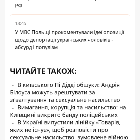
РФ
13:45
У МВС Польщі прокоментували ідеї опозиції
щодо депортації українських чоловіків -
абсурд і популізм
ЧИТАЙТЕ ТАКОЖ:
В київського Пі Дідді обшуки: Андрія
Білоуса можуть арештувати за
зґвалтування та сексуальне насильство
Вимагання, корупція та насильство: на
Київщині викрито банду поліцейських
В Україні випустили лінійку «Товарів,
яких не існує», щоб розповісти про
сексуальне насильство, зумовлене війною