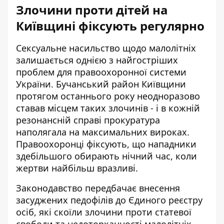
Злочини проти дітей на
Київщині фіксують регулярно
Сексуальне насильство щодо малолітніх
залишається однією з найгостріших
проблем для правоохоронної системи
України. Бучанський район Київщини
протягом останнього року неодноразово
ставав місцем таких злочинів - і в кожній
резонансній справі прокуратура
наполягала на максимальних вироках.
Правоохоронці фіксують, що нападники
здебільшого обирають нічний час, коли
жертви найбільш вразливі.
Законодавство передбачає внесення
засуджених педофілів до Єдиного реєстру
осіб, які скоїли злочини проти статевої
свободи та недоторканності малолітніх.