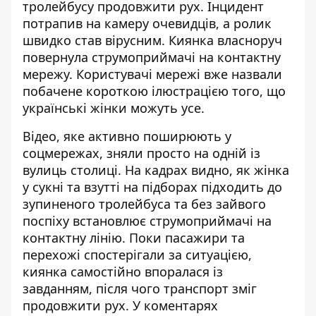
тролейбусу продовжити рух. Інцидент
потрапив на камеру очевидців
, а ролик
швидко став вірусним. Киянка власноруч
повернула струмоприймачі на контактну
мережу. Користувачі мережі вже назвали
побачене короткою ілюстрацією того, що
українські жінки можуть усе.
Відео, яке активно поширюють у
соцмережах, зняли просто на одній із
вулиць столиці. На кадрах видно, як жінка
у сукні та взутті на підборах підходить до
зупиненого тролейбуса та без зайвого
поспіху встановлює струмоприймачі на
контактну лінію.
Поки пасажири та
перехожі спостерігали за ситуацією,
киянка самостійно впоралася із
завданням, після чого транспорт зміг
продовжити рух. У коментарях