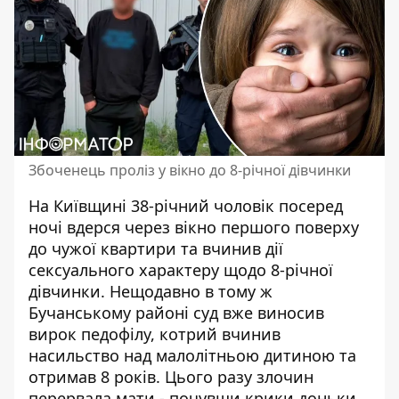
Збоченець проліз у вікно до 8-річної дівчинки
На Київщині 38-річний чоловік посеред
ночі вдерся через вікно першого поверху
до чужої квартири та вчинив дії
сексуального характеру щодо 8-річної
дівчинки. Нещодавно в тому ж
Бучанському районі суд вже виносив
вирок педофілу, котрий
вчинив
насильство над малолітньою дитиною
та
отримав 8 років. Цього разу злочин
перервала мати - почувши крики доньки,