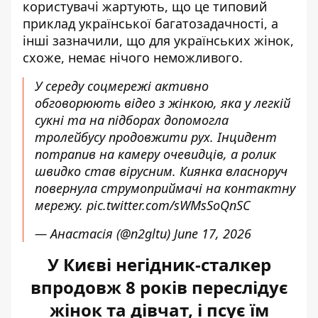
користувачі жартують, що це типовий
приклад української багатозадачності, а
інші зазначили, що для українських жінок,
схоже, немає нічого неможливого.
У середу соцмережі активно
обговорюють відео з жінкою, яка у легкій
сукні та на підборах допомогла
тролейбусу продовжити рух. Інцидент
потрапив на камеру очевидців, а ролик
швидко став вірусним. Киянка власноруч
повернула струмоприймачі на контактну
мережу.
pic.twitter.com/sWMsSoQnSC
— Анастасія (@n2gltu)
June 17, 2026
У Києві негідник-сталкер
впродовж 8 років переслідує
жінок та дівчат, і псує їм