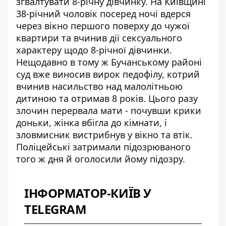
згвалтувати 8-річну дівчинку. На Київщині
38-річний чоловік посеред ночі вдерся
через вікно першого поверху до чужої
квартири та вчинив дії сексуального
характеру щодо 8-річної дівчинки.
Нещодавно в тому ж Бучанському районі
суд вже виносив вирок педофілу, котрий
вчинив насильство над малолітньою
дитиною та отримав 8 років. Цього разу
злочин перервала мати - почувши крики
доньки, жінка вбігла до кімнати, і
зловмисник вистрибнув у вікно та втік.
Поліцейські затримали підозрюваного
того ж дня й оголосили йому підозру.
ІНФОРМАТОР-КИЇВ У
TELEGRAM