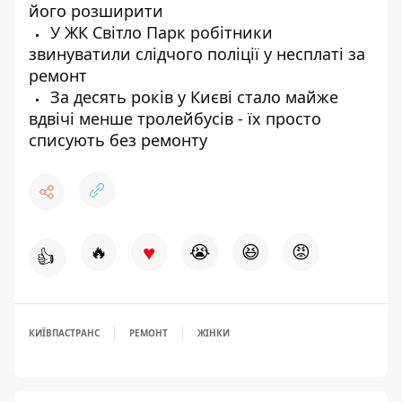
його розширити
У ЖК Світло Парк робітники
звинуватили слідчого поліції у несплаті за
ремонт
За десять років у Києві стало майже
вдвічі менше тролейбусів - їх просто
списують без ремонту
♥
🔥
😭
😆
😡
👍
КИЇВПАСТРАНС
РЕМОНТ
ЖІНКИ