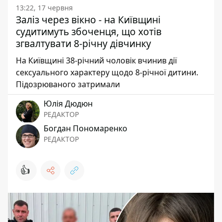
13:22, 17 червня
Заліз через вікно - на Київщині
судитимуть збоченця, що хотів
згвалтувати 8-річну дівчинку
На Київщині 38-річний чоловік вчинив дії
сексуального характеру щодо 8-річної дитини.
Підозрюваного затримали
Юлія Дюдюн
РЕДАКТОР
Богдан Пономаренко
РЕДАКТОР
👍