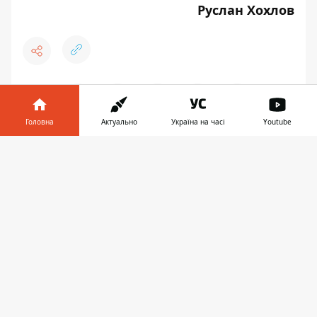
Руслан Хохлов
♥
🔥
😭
😆
😡
👍
Головна
Актуально
Україна на часі
Youtube
Інформатор у
Завантажити
НОВИНИ КИЄВА
ПАРКИ КИЕВА
телефоні
👉
ЗАПРОПОНУВАТИ НОВИНУ