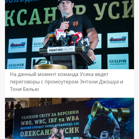
На данный момент команда Усика ведет
переговоры с промоутером Энтони Джошуа и
Тони Белью