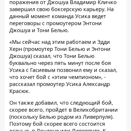
поражения от Джошуа Владимир Кличко
завершил свою боксерскую карьеру. На
данный момент команда Усика ведет
переговоры с промоутером Энтони
Джошуа и Тони Белью.
«Мы сейчас над этим работаем и Эдди
Херн (промоутер Тони Белью и Энтони
Джошуа) сказал, что Тони Белью
буквально через пять минут после боя
Усика с Гасиевым позвонил ему и сказал,
что хочет бой с «этим чемпионом», -
рассказал промоутер Усика Александр
Красюк.
Он также добавил, что следующий бой,
скорее всего, пройдет в Великобритании
(поскольку Белью родом из Ливерпуля).
Поэтому бой скорее всего состоится
осенью, в Лондоне или Ливерпуле. К