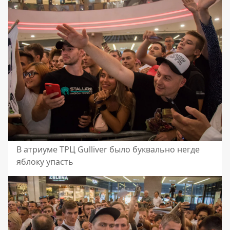
В атриуме ТРЦ Gulliver было буквально негде
яблоку упасть