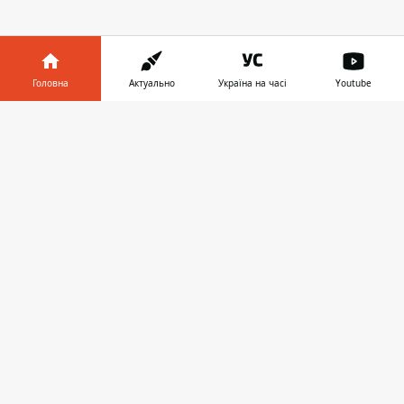
Головна
Актуально
Україна на часі
Youtube
ЗАПРОПОНУВАТИ НОВИНУ
Інформатор у
Завантажити
телефоні
👉
Головна
Про проєкт
Реклама
Про нас
Інформатор проекти