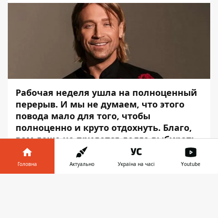
Рабочая неделя ушла на полноценный
перерыв. И мы не думаем, что этого
повода мало для того, чтобы
полноценно и круто отдохнуть. Благо,
вам даже не придется долго выбирать
отличное мероприятие.
Головна
Актуально
Україна на часі
Youtube
Информатор
уже все сделал за вас и
подготовил традиционную подборку
Інформатор у
Завантажити
событий на сегодня. Выберите что-то по
телефоні
👉
душе и зарядитесь летним позитивом,
пока есть такая возможность.