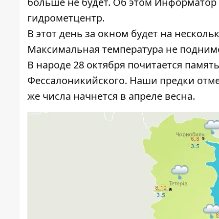
больше не будет. Об этом
Информатор
гидрометцентр.
В этот день за окном будет на несколь
Максимальная температура не поднимет
В народе 28 октября почитается памят
Фессалоникийского. Наши предки отмеча
же числа начнется в апреле весна.