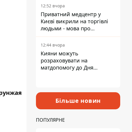
лікарні
12:52 вчора
Приватний медцентр у
Києві викрили на торгівлі
людьми - мова про
сурогатне материнство
12:44 вчора
Кияни можуть
розраховувати на
матдопомогу до Дня
незалежності - кому її
дадуть
рунжая
Більше новин
ПОПУЛЯРНЕ