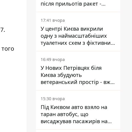
після прильотів ракет -
ДСНС
17:41 вчора
У центрі Києва викрили
7.
одну з наймасштабніших
туалетних схем з фіктивним
 того
будинком
16:49 вчора
У Нових Петрівцях біля
Києва збудують
ветеранський простір - вже
знайшли проєктанта
15:30 вчора
Під Києвом авто взяло на
таран автобус, що
висаджував пасажирів на
зупинці - пасажирка в