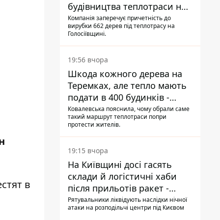
будівництва теплотраси на
Теремках
Компанія заперечує причетність до
вирубки 662 дерев під теплотрасу на
Голосіївщині.
19:56 вчора
Шкода кожного дерева на
Теремках, але тепло мають
подати в 400 будинків -
депутатка Київради
Ковалевська пояснила, чому обрали саме
такий маршрут теплотраси попри
протести жителів.
н
19:15 вчора
На Київщині досі гасять
склади й логістичні хаби
стят в
після прильотів ракет -
ДСНС
Рятувальники ліквідують наслідки нічної
атаки на розподільчі центри під Києвом