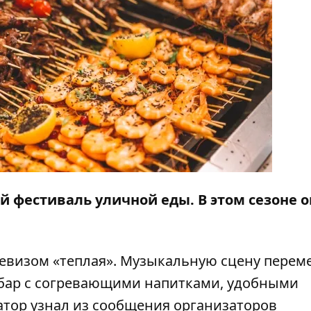
й фестиваль уличной еды. В этом сезоне о
 девизом «теплая». Музыкальную сцену переме
 бар с согревающими напитками, удобными
атор
узнал из сообщения организаторов