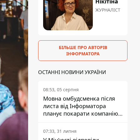
Нікітіна
ЖУРНАЛІСТ
БІЛЬШЕ ПРО АВТОРІВ
ІНФОРМАТОРА
ОСТАННІ НОВИНИ УКРАЇНИ
08:53, 05 серпня
Мовна омбудсменка після
листа від Інформатора
планує покарати компанію-
підрядника ПриватБанку
07:33, 31 липня