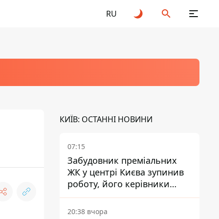
RU
КИЇВ: ОСТАННІ НОВИНИ
07:15
Забудовник преміальних
ЖК у центрі Києва зупинив
роботу, його керівники
втекли з України - Bihus.info
20:38 вчора