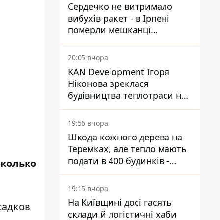
Сердечко не витримало
вибухів ракет - в Ірпені
померли мешканці
притулку для собак з
інвалідністю
20:05 вчора
KAN Development Ігоря
Ніконова зреклася
будівництва теплотраси на
Теремках
19:56 вчора
Шкода кожного дерева на
Теремках, але тепло мають
подати в 400 будинків -
сколько
депутатка Київради
19:15 вчора
На Київщині досі гасять
садков
склади й логістичні хаби