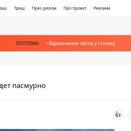
оші
Треш
Прес-релізи
Про проект
Реклама
ТОПТЕМА:
Відключення світла у столиці
удет пасмурно
👍