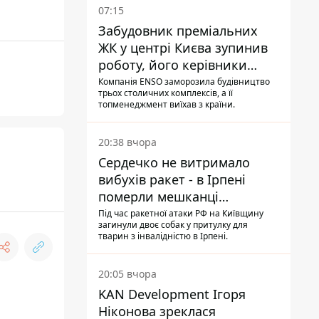
07:15
Забудовник преміальних
ЖК у центрі Києва зупинив
роботу, його керівники
втекли з України - Bihus.info
Компанія ENSO заморозила будівництво
трьох столичних комплексів, а її
топменеджмент виїхав з країни.
20:38 вчора
Сердечко не витримало
вибухів ракет - в Ірпені
померли мешканці
притулку для собак з
Під час ракетної атаки РФ на Київщину
загинули двоє собак у притулку для
інвалідністю
тварин з інвалідністю в Ірпені.
20:05 вчора
KAN Development Ігоря
Ніконова зреклася