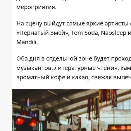
мероприятия.
На сцену выйдут самые яркие артисты фе
«Пернатый Змей», Tom Soda, Naosleep и 
Mandili.
Оба дня в отдельной зоне будет прохо
музыкантов, литературные чтения, кам
ароматный кофе и какао, свежая выпеч