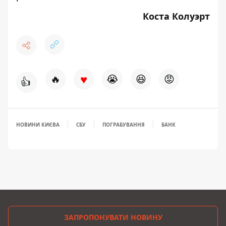
Коста Колуэрт
♥
🔥
😭
😆
😡
👍
НОВИНИ КИЄВА
СБУ
ПОГРАБУВАННЯ
БАНК
ЗАПРОПОНУВАТИ НОВИНУ