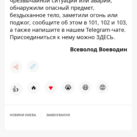
чрезвычайной ситуации или аварии,
обнаружили опасный предмет,
бездыханное тело, заметили огонь или
поджог, сообщите об этом в 101, 102 и 103,
а также напишите в нашем Telegram-чате.
Присоединиться к нему можно
ЗДЕСЬ
.
Всеволод Воеводин
♥
🔥
😭
😆
😡
👍
НОВИНИ КИЄВА
ЗАМІНУВАННЯ