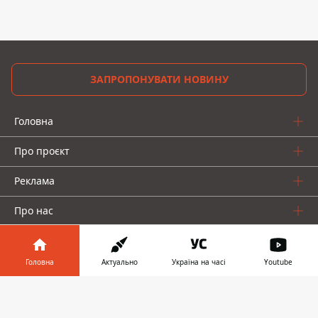
ЗАПРОПОНУВАТИ НОВИНУ
Головна
Про проєкт
Реклама
Про нас
Головна
Актуально
Україна на часі
Youtube
Інформатор у
Завантажити
телефоні
👉
Інформатор проекти